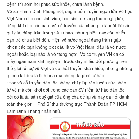
bệnh thì sớm hồi phục sức khỏe, chữa lành bệnh.
Võ sư Phạm Đình Phong nói, ông muốn truyền ngọn lửa Võ học
Việt Nam cho các sinh viên, học sinh để tăng thêm nghị lực,
dũng khí cho các bạn. Võ cổ truyền của chúng ta là một tài sản
quí giá, đáng trân trọng và tự hào, nhưng hiện nay còn nhiều
bạn trẻ chưa biết đến. Hiện võ nước ngoài đang tràn ngập
khiến các bạn không biết đâu là võ Việt Nam, đâu là võ nước
ngoài hoặc loại nào là võ “tổng hợp”. Võ cổ truyền VN đã có
mấy ngàn năm kinh nghiệm, trước đây nhiều đối phương trên
thế giới rất sợ võ Việt và dù thất truyền khá nhiều, nhưng những
gì còn lại đều là tinh hoa mà chúng ta phải tự hào…
“Học võ cổ truyền dân tộc không chỉ giúp rèn luyện sức khỏe,
tự vệ mà còn khơi gợi trong các bạn SV niềm tự hào dân tộc,
bởi đó là tài sản quý giá của ông cha để lại và nay đã nổi danh
toàn thế giới” – Phó Bí thư thường trực Thành Đoàn TP. HCM
Lâm Đình Thắng nhắn nhủ.