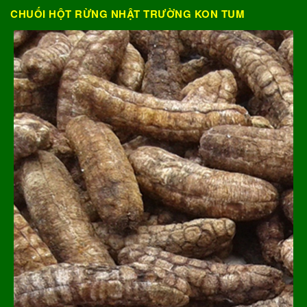
CHUỐI HỘT RỪNG NHẬT TRƯỜNG KON TUM