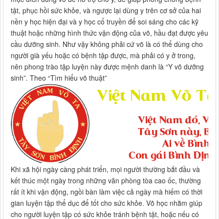
tật, phục hồi sức khỏe, và ngược lại dùng y trên cơ sở của hai
nền y học hiện đại và y học cổ truyền để soi sáng cho các kỹ
thuật hoặc những hình thức vận động của võ, hầu đạt được yêu
cầu dưỡng sinh. Như vậy không phải cứ võ là có thể dùng cho
người già yếu hoặc có bệnh tập được, mà phải có y ở trong,
nên phong trào tập luyện này được mệnh danh là “Y võ dưỡng
sinh”. Theo “Tìm hiểu võ thuật”
Khi xã hội ngày càng phát triển, mọi người thường bắt đầu và
kết thúc một ngày trong những văn phòng tòa cao ốc, thường
rất ít khi vận động, ngồi bàn làm việc cả ngày mà hiếm có thời
gian luyện tập thể dục để tốt cho sức khỏe. Võ học nhằm giúp
cho người luyện tập có sức khỏe tránh bệnh tật, hoặc nếu có