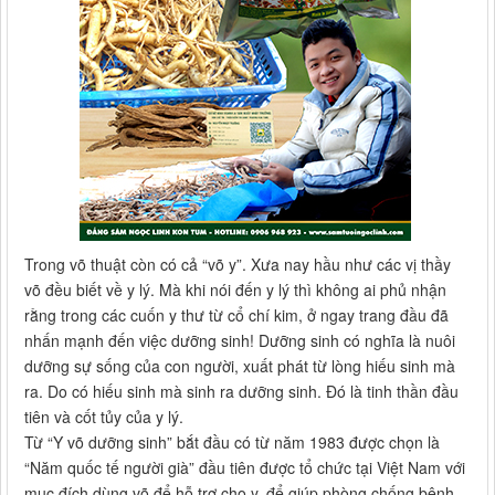
Trong võ thuật còn có cả “võ y”. Xưa nay hầu như các vị thầy
võ đều biết về y lý. Mà khi nói đến y lý thì không ai phủ nhận
rằng trong các cuốn y thư từ cổ chí kim, ở ngay trang đầu đã
nhấn mạnh đến việc dưỡng sinh! Dưỡng sinh có nghĩa là nuôi
dưỡng sự sống của con người, xuất phát từ lòng hiếu sinh mà
ra. Do có hiếu sinh mà sinh ra dưỡng sinh. Đó là tinh thần đầu
tiên và cốt tủy của y lý.
Từ “Y võ dưỡng sinh” bắt đầu có từ năm 1983 được chọn là
“Năm quốc tế người già” đầu tiên được tổ chức tại Việt Nam với
mục đích dùng võ để hỗ trợ cho y, để giúp phòng chống bệnh