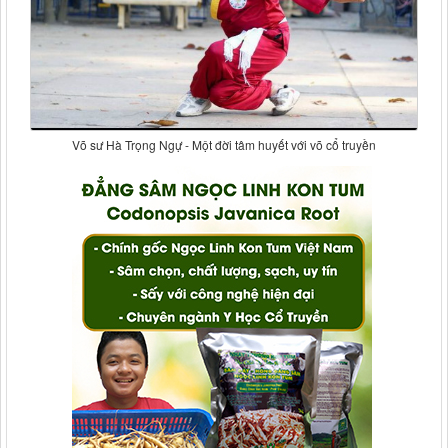
Võ sư Hà Trọng Ngự - Một đời tâm huyết với võ cổ truyền