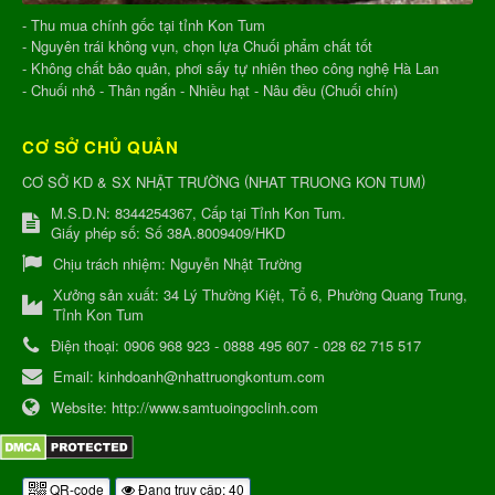
- Thu mua chính gốc tại tỉnh Kon Tum
- Nguyên trái không vụn, chọn lựa Chuối phẩm chất tốt
- Không chất bảo quản, phơi sấy tự nhiên theo công nghệ Hà Lan
- Chuối nhỏ - Thân ngắn - Nhiều hạt - Nâu đều (Chuối chín)
CƠ SỞ CHỦ QUẢN
(
)
CƠ SỞ KD & SX NHẬT TRƯỜNG
NHAT TRUONG KON TUM
M.S.D.N: 8344254367, Cấp tại Tỉnh Kon Tum.
Giấy phép số: Số 38A.8009409/HKD
Chịu trách nhiệm:
Nguyễn Nhật Trường
Xưởng sản xuất:
34 Lý Thường Kiệt, Tổ 6, Phường Quang Trung,
Tỉnh Kon Tum
Điện thoại:
0906 968 923 - 0888 495 607 - 028 62 715 517
Email:
kinhdoanh@nhattruongkontum.com
Website:
http://www.samtuoingoclinh.com
QR-code
Đang truy cập: 40