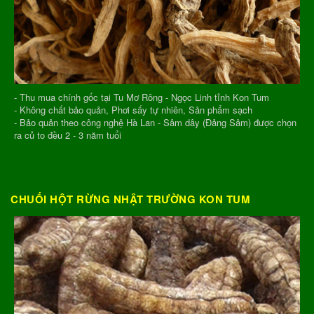
- Thu mua chính gốc tại Tu Mơ Rông - Ngọc Linh tỉnh Kon Tum
- Không chất bảo quản, Phơi sấy tự nhiên, Sản phẩm sạch
- Bảo quản theo công nghệ Hà Lan - Sâm dây (Đảng Sâm) được chọn
ra củ to đều 2 - 3 năm tuổi
CHUỐI HỘT RỪNG NHẬT TRƯỜNG KON TUM