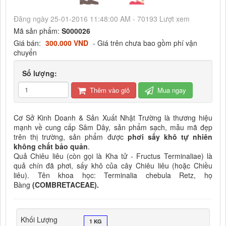
Đăng ngày 25-01-2016 11:48:00 AM - 70193 Lượt xem
Mã sản phẩm:
S000026
Giá bán:
300.000 VND
- Giá trên chưa bao gồm phí vận
chuyển
Số lượng:
Thêm vào giỏ
Mua ngay
Cơ Sở Kinh Doanh & Sản Xuất Nhật Trường là thương hiệu
mạnh về cung cấp Sâm Dây, sản phẩm sạch, mẫu mã đẹp
trên thị trường, sản phẩm được
phơi sấy khô tự nhiên
không chất bảo quản
.
Quả Chiêu liêu (còn gọi là Kha tử - Fructus Terminaliae) là
quả chín đã phơi, sấy khô của cây Chiêu liêu (hoặc Chiều
liêu). Tên khoa học: Terminalia chebula Retz, họ
Bàng
(COMBRETACEAE).
Khối Lượng
1 KG