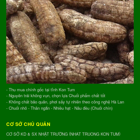
- Thu mua chính gốc tại tỉnh Kon Tum
- Nguyên trái không vụn, chọn lựa Chuối phẩm chất tốt
- Không chất bảo quản, phơi sấy tự nhiên theo công nghệ Hà Lan
- Chuối nhỏ - Thân ngắn - Nhiều hạt - Nâu đều (Chuối chín)
CƠ SỞ CHỦ QUẢN
(
)
CƠ SỞ KD & SX NHẬT TRƯỜNG
NHAT TRUONG KON TUM