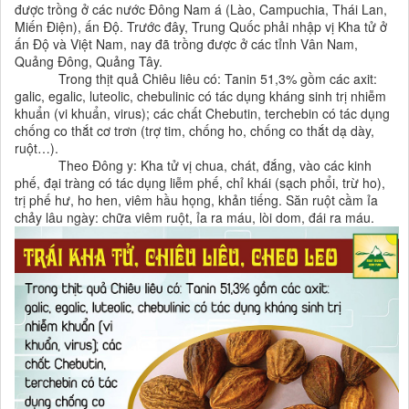
được trồng ở các nước Đông Nam á (Lào, Campuchia, Thái Lan,
Miến Điện), ấn Độ. Trước đây, Trung Quốc phải nhập vị Kha tử ở
ấn Độ và Việt Nam, nay đã trồng được ở các tỉnh Vân Nam,
Quảng Đông, Quảng Tây.
Trong thịt quả Chiêu liêu có: Tanin 51,3% gồm các axit:
galic, egalic, luteolic, chebulinic có tác dụng kháng sinh trị nhiễm
khuẩn (vi khuẩn, virus); các chất Chebutin, terchebin có tác dụng
chống co thắt cơ trơn (trợ tim, chống ho, chống co thắt dạ dày,
ruột…).
Theo Đông y: Kha tử vị chua, chát, đắng, vào các kinh
phế, đại tràng có tác dụng liễm phế, chỉ khái (sạch phổi, trừ ho),
trị phế hư, ho hen, viêm hầu họng, khản tiếng. Săn ruột cầm ỉa
chảy lâu ngày: chữa viêm ruột, ỉa ra máu, lòi dom, đái ra máu.