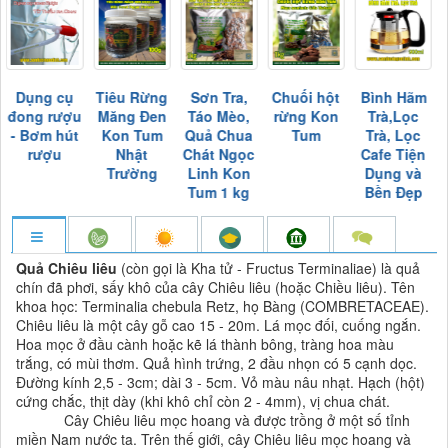
Dụng cụ
Tiêu Rừng
Sơn Tra,
Chuối hột
Bình Hãm
đong rượu
Măng Đen
Táo Mèo,
rừng Kon
Trà,Lọc
- Bơm hút
Kon Tum
Quả Chua
Tum
Trà, Lọc
rượu
Nhật
Chát Ngọc
Cafe Tiện
Trường
Linh Kon
Dụng và
Tum 1 kg
Bền Đẹp
Quả Chiêu liêu
(còn gọi là Kha tử - Fructus Terminaliae) là quả
chín đã phơi, sấy khô của cây Chiêu liêu (hoặc Chiều liêu). Tên
khoa học: Terminalia chebula Retz, họ Bàng (COMBRETACEAE).
Chiêu liêu là một cây gỗ cao 15 - 20m. Lá mọc đối, cuống ngắn.
Hoa mọc ở đầu cành hoặc kẽ lá thành bông, tràng hoa màu
trắng, có mùi thơm. Quả hình trứng, 2 đầu nhọn có 5 cạnh dọc.
Đường kính 2,5 - 3cm; dài 3 - 5cm. Vỏ màu nâu nhạt. Hạch (hột)
cứng chắc, thịt dày (khi khô chỉ còn 2 - 4mm), vị chua chát.
Cây Chiêu liêu mọc hoang và được trồng ở một số tỉnh
miền Nam nước ta. Trên thế giới, cây Chiêu liêu mọc hoang và