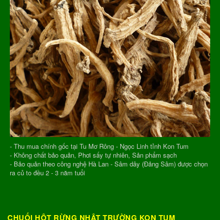
- Thu mua chính gốc tại Tu Mơ Rông - Ngọc Linh tỉnh Kon Tum
- Không chất bảo quản, Phơi sấy tự nhiên, Sản phẩm sạch
- Bảo quản theo công nghệ Hà Lan - Sâm dây (Đảng Sâm) được chọn
ra củ to đều 2 - 3 năm tuổi
CHUỐI HỘT RỪNG NHẬT TRƯỜNG KON TUM