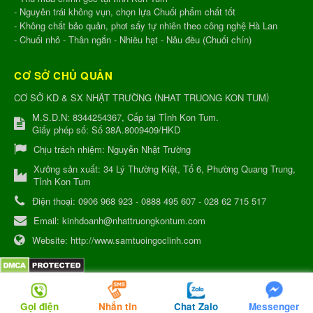
- Nguyên trái không vụn, chọn lựa Chuối phẩm chất tốt
- Không chất bảo quản, phơi sấy tự nhiên theo công nghệ Hà Lan
- Chuối nhỏ - Thân ngắn - Nhiều hạt - Nâu đều (Chuối chín)
CƠ SỞ CHỦ QUẢN
(
)
CƠ SỞ KD & SX NHẬT TRƯỜNG
NHAT TRUONG KON TUM
M.S.D.N: 8344254367, Cấp tại Tỉnh Kon Tum.
Giấy phép số: Số 38A.8009409/HKD
Chịu trách nhiệm:
Nguyễn Nhật Trường
Xưởng sản xuất:
34 Lý Thường Kiệt, Tổ 6, Phường Quang Trung,
Tỉnh Kon Tum
Điện thoại:
0906 968 923 - 0888 495 607 - 028 62 715 517
Email:
kinhdoanh@nhattruongkontum.com
Website:
http://www.samtuoingoclinh.com
QR-code
Đang truy cập: 49
Gọi điện
Nhắn tin
Chat Zalo
Messenger