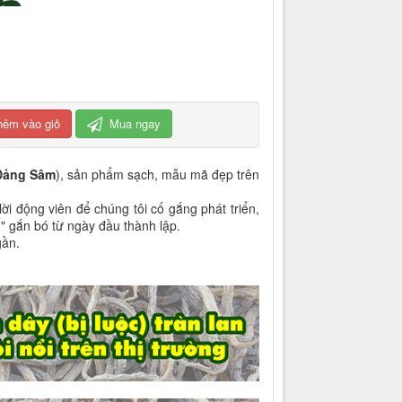
hêm vào giỏ
Mua ngay
Đảng Sâm
), sản phẩm sạch, mẫu mã đẹp trên
i động viên để chúng tôi cố gắng phát triển,
" gắn bó từ ngày đầu thành lập.
gần.