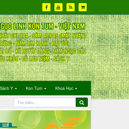
Sách Y
Kon Tum
Khoa Học