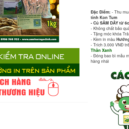
Đặc Điểm:
- Thu mua
tỉnh Kon Tum
- Củ SÂM DÂY từ 6c
- Không chất bảo qu
- Tặng móc khóa Tr
- Kèm in màu
Hướng
- Trích 3.000 VNĐ t
Thần Xanh
- Đóng bao bì mẫu m
hàng nhái