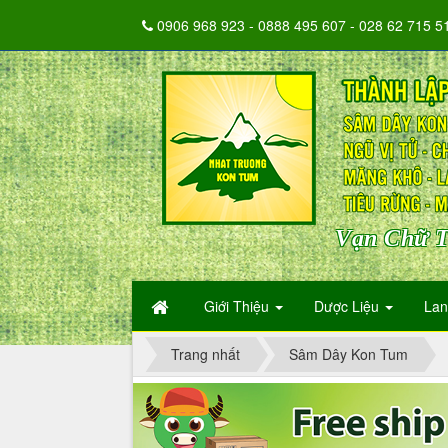
0906 968 923 - 0888 495 607 - 028 62 715 5
Vạn Chữ T
Giới Thiệu
Dược Liệu
La
Trang nhất
Sâm Dây Kon Tum