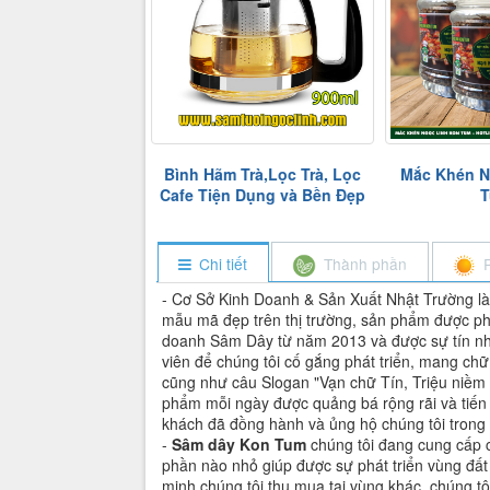
 Trà,Lọc Trà, Lọc
Mắc Khén Ngọc Linh Kon
Dụng cụ đo
n Dụng và Bền Đẹp
Tum
hút
Chi tiết
Thành phần
- Cơ Sở Kinh Doanh & Sản Xuất Nhật Trường l
mẫu mã đẹp trên thị trường, sản phẩm được phơ
doanh Sâm Dây từ năm 2013 và được sự tín nhiệ
viên để chúng tôi cố gắng phát triển, mang c
cũng như câu Slogan "Vạn chữ Tín, Triệu niềm 
phẩm mỗi ngày được quảng bá rộng rãi và tiến 
khách đã đồng hành và ủng hộ chúng tôi trong s
-
Sâm dây Kon Tum
chúng tôi đang cung cấp 
phần nào nhỏ giúp được sự phát triển vùng đất
minh chúng tôi thu mua tại vùng khác, chúng tô