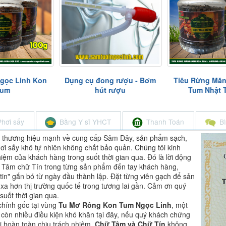
ng rượu - Bơm
Tiêu Rừng Măng Đen Kon
Sơn Tra, Táo Mè
 rượu
Tum Nhật Trường
Chát Ngọc Lin
kg
Phơi sấy
Bằng Y sĩ YHCT
Thanh Toán
B
à thương hiệu mạnh về cung cấp Sâm Dây, sản phẩm sạch,
i sấy khô tự nhiên không chất bảo quản. Chúng tôi kinh
m của khách hàng trong suốt thời gian qua. Đó là lời động
hữ Tâm chữ Tín trong từng sản phẩm đến tay khách hàng,
tin" gắn bó từ ngày đầu thành lập. Đặt từng viên gạch để sản
xa hơn thị trường quốc tế trong tương lai gần. Cảm ơn quý
uốt thời gian qua.
chính gốc tại vùng
Tu Mơ Rông Kon Tum Ngọc Linh
, một
 còn nhiều điều kiện khó khăn tại đây, nếu quý khách chứng
i hoàn toàn chịu trách nhiệm.
Chữ Tâm và Chữ Tín
không