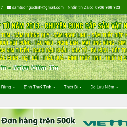
17
samtuoingoclinh@gmail.com
Nhắn tin Zalo: 0906 968 923
ín - Triệu Niềm Tin
n Rừng
Bình Thuỷ Tinh
Thiết Bị
Đồ Lưu Niệm