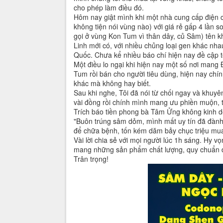
cho phép làm điều đó.
Hôm nay giật mình khi một nhà cung cấp điện c
không tiện nói vùng nào) với giá rẻ gấp 4 lần 
gọi ở vùng Kon Tum vì thân dây, củ Sâm) tên 
Linh mới có, với nhiều chủng loại gen khác nh
Quốc. Chưa kể nhiều báo chí hiện nay đề cập tớ
Một điều lo ngại khi hiện nay một số nơi ma
Tum rồi bán cho người tiêu dùng, hiện nay ch
khác mà không hay biết.
Sau khi nghe, Tôi đã nói từ chối ngay và khuyê
vài đồng rồi chính mình mang ưu phiền muộn, 
Trích báo tiền phong bà Tâm Ửng không kinh d
"Buôn trúng sâm dỏm, mình mất uy tín đã đành
để chữa bệnh, tốn kém dăm bảy chục triệu mua v
Vài lời chia sẻ với mọi người lúc 1h sáng. Hy 
mang những sản phẩm chất lượng, quy chuẩn đ
Trân trọng!