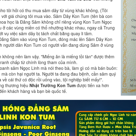
ho tôi hỏi có thu mua sâm dây từ vùng khác không, (Tôi
so với giá chúng tôi mua vào. Sâm Dây Kon Tum (tên bà con
khoa học là Đảng Sâm không chỉ riêng vùng Kon Tum Ngọc
au ở các vùng miền có thổ nhưỡng khác nhau, ngay cả Trung
i vụ việc sâm dây bị tách chất bằng quay li tâm.
ng Đảng Sâm vào vùng Kon Tum, đóng mác lên Sâm Dây Kon
ính người dân Kon Tum có người vẫn đang dùng Sâm ở vùng
n không nên làm vậy. "Miếng ăn là miếng tồi tàn" được thêm
tranh chấp từ chính lòng tham của mình.
oanh sâm Ngọc Linh mà nói theo bà, làm gì có mà bán buôn:
 mà còn hại người ta. Người ta đang đau bệnh, cần sâm quý
ề cái thứ có độc rồi uống vào, tội nghiệp biết mấy!".
vọng thương hiệu
Nhật Trường Kon Tum
được tiến xa hơn
ến khách hàng và bạn bè quốc tế.