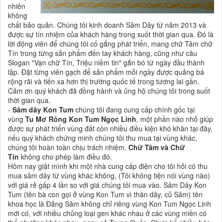
nhiên
không
chất bảo quản. Chúng tôi kinh doanh Sâm Dây từ năm 2013 và
được sự tín nhiệm của khách hàng trong suốt thời gian qua. Đó là
lời động viên để chúng tôi cố gắng phát triển, mang chữ Tâm chữ
Tín trong từng sản phẩm đến tay khách hàng, cũng như câu
Slogan "Vạn chữ Tín, Triệu niềm tin" gắn bó từ ngày đầu thành
lập. Đặt từng viên gạch để sản phẩm mỗi ngày được quảng bá
rộng rãi và tiến xa hơn thị trường quốc tế trong tương lai gần.
Cảm ơn quý khách đã đồng hành và ủng hộ chúng tôi trong suốt
thời gian qua.
-
Sâm dây Kon Tum
chúng tôi đang cung cấp chính gốc tại
vùng
Tu Mơ Rông Kon Tum Ngọc Linh
, một phần nào nhỏ giúp
được sự phát triển vùng đất còn nhiều điều kiện khó khăn tại đây,
nếu quý khách chứng minh chúng tôi thu mua tại vùng khác,
chúng tôi hoàn toàn chịu trách nhiệm.
Chữ Tâm và Chữ
Tín
không cho phép làm điều đó.
Hôm nay giật mình khi một nhà cung cấp điện cho tôi hỏi có thu
mua sâm dây từ vùng khác không, (Tôi không tiện nói vùng nào)
với giá rẻ gấp 4 lần so với giá chúng tôi mua vào. Sâm Dây Kon
Tum (tên bà con gọi ở vùng Kon Tum vì thân dây, củ Sâm) tên
khoa học là Đảng Sâm không chỉ riêng vùng Kon Tum Ngọc Linh
mới có, với nhiều chủng loại gen khác nhau ở các vùng miền có