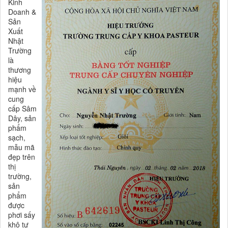
Kinh
Doanh &
Sản
Xuất
Nhật
Trường
là
thương
hiệu
mạnh về
cung
cấp Sâm
Dây, sản
phẩm
sạch,
mẫu mã
đẹp trên
thị
trường,
sản
phẩm
được
phơi sấy
khô tự