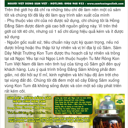
Trên thế giới họ đã chỉ ra những tiêu chí để làm nên một củ sâm
tốt và chúng tôi đã lấy đó làm quy trình sản xuất của mình
- Phụ thuộc vào chi của nó được sử dụng, chi chúng tôi là Hồng
Đẳng Sâm được đánh giá cao bởi nguồn giống này. Vì trên thế
giới có tới 40 chi, nhưng có 1 số chi dùng hiệu quả kém và ít được
sử dụng
- Nguồn gốc xuất xứ, tiêu chuẩn này cực kỳ quan trọng, nếu nó
được trồng hoặc thu thập từ tự nhiên và vị trí địa lý củ Sâm. Sâm
Dây Nhật Trường Kon Tum được thu hoạch cả tự nhiên và trồng
tại xã Ngọc Yêu tại núi Ngọc Linh thuộc huyện Tu Mơ Rông Kon
Tum Việt Nam đã làm nên tinh tuý của từng củ Sâm gửi đến quý
khách hàng. Lưu ý quá trình trồng Đảng Sâm không phải đơn
giản, nó đòi hỏi sự tỉ mỉ, kinh nghiệm và khí hậu độ ẩm trời cho
tại vùng đất đó. Chúng tôi đã đem một số cây Đảng Sâm xuống
vùng Kon Tum đã không sống được và còn một số cây phát triển
rất kém cõi.