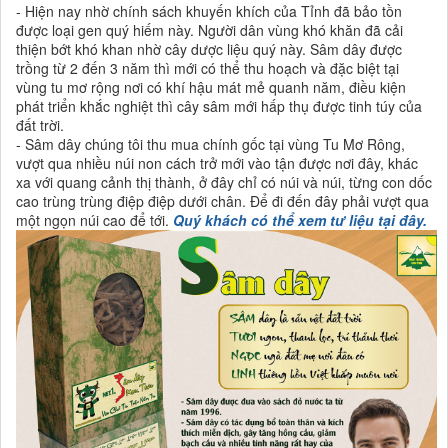
- Hiện nay nhờ chính sách khuyến khích của Tỉnh đã bảo tồn
được loại gen quý hiếm này. Người dân vùng khó khăn đã cải
thiện bớt khó khan nhờ cây dược liệu quý này. Sâm dây được
trồng từ 2 đến 3 năm thì mới có thể thu hoạch và đặc biệt tại
vùng tu mơ rộng nơi có khí hậu mát mẻ quanh năm, điều kiện
phát triển khắc nghiệt thì cây sâm mới hấp thụ được tinh túy của
đất trời.
- Sâm dây chúng tôi thu mua chính gốc tại vùng Tu Mơ Rông,
vượt qua nhiều núi non cách trở mới vào tận được nơi đây, khác
xa với quang cảnh thị thành, ở đây chỉ có núi và núi, từng con dốc
cao trùng trùng điệp điệp dưới chân. Để đi đến đây phải vượt qua
một ngọn núi cao để tới.
Quý khách có thể xem tư liệu tại đây.