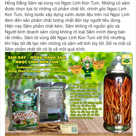
Hồng Đẳng Sâm tại vùng núi Ngọc Linh Kon Tum. Những củ sâm
được chọn lựa từ những củ phẩm chất tốt, chính gốc Ngọc Linh
Kon Tum, từng bước xây dựng vườn dược liệu trên núi Ngọc Linh
đem đến sản phẩm chất lượng nhất đến tay người tiêu dùng.
Hiện nay Sâm phẩm chất kém, Sâm không rõ nguồn gốc và
Người kinh doanh sâm cũng không rõ loại Sâm mình đang bán
rất nhiều. Sâm từ vùng đất Ngọc Linh Kon Tum với thổ nhưỡng
khí hậu tốt đã tạo nên những củ sâm với tinh túy tốt. Để ra một củ
Sâm phẩm chất tốt nó là cả một quá trình.