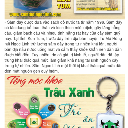
- Sâm dây được đưa vào sách đỏ nước ta từ năm 1996. Sâm dây
có tác dụng bổ toàn thân và kích thích miễn dịch, gây tăng hồng
cầu, giảm bạch cầu và nhiều tính năng rất hay của cây sâm quý
này. Tại tỉnh Kon Tum, trước đây trên địa bàn huyện Tu Mơ Rông
núi Ngọc Linh trữ lượng sâm dây trong tự nhiên khá lớn, người
bản địa nấu nước uống mát và cảm thấy khỏe khắn nên dần dần
được biết đến. Tuy nhiên, do có giá trị kinh tế, người dân đã tập
trung khai thác quá mức làm giảm khả năng tái sinh nguồn cây
trong tự nhiên. Sâm Ngọc Linh một thời bị khai thác quá mức dẫn
đến mất nguồn gen quý hiếm.