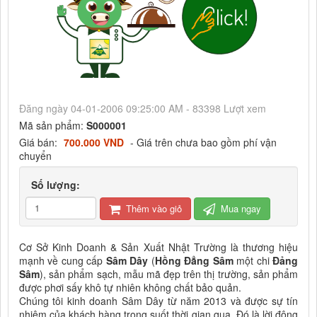
Đăng ngày 04-01-2006 09:25:00 AM - 83398 Lượt xem
Mã sản phẩm:
S000001
Giá bán:
700.000 VND
- Giá trên chưa bao gồm phí vận
chuyển
Số lượng:
Thêm vào giỏ
Mua ngay
Cơ Sở Kinh Doanh & Sản Xuất Nhật Trường là thương hiệu
mạnh về cung cấp
Sâm Dây
(
Hồng Đẳng Sâm
một chi
Đảng
Sâm
), sản phẩm sạch, mẫu mã đẹp trên thị trường, sản phẩm
được phơi sấy khô tự nhiên không chất bảo quản.
Chúng tôi kinh doanh Sâm Dây từ năm 2013 và được sự tín
nhiệm của khách hàng trong suốt thời gian qua. Đó là lời động