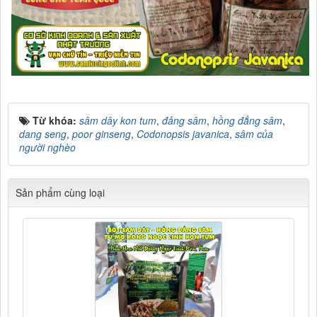
Từ khóa:
sâm dây kon tum
,
đảng sâm
,
hồng đẳng sâm
,
dang seng
,
poor ginseng
,
Codonopsis javanica
,
sâm của
người nghèo
Sản phẩm cùng loại