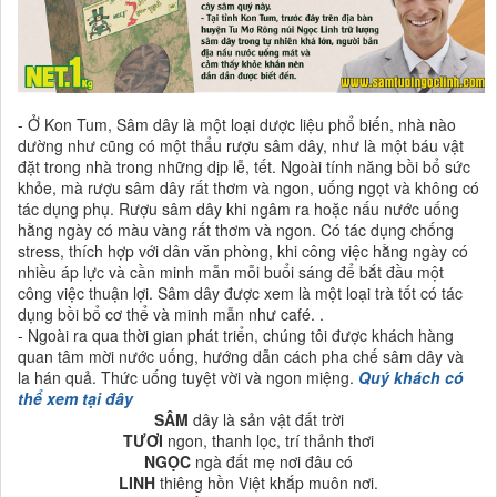
- Ở Kon Tum, Sâm dây là một loại dược liệu phổ biến, nhà nào
dường như cũng có một thẩu rượu sâm dây, như là một báu vật
đặt trong nhà trong những dịp lễ, tết. Ngoài tính năng bồi bổ sức
khỏe, mà rượu sâm dây rất thơm và ngon, uống ngọt và không có
tác dụng phụ. Rượu sâm dây khi ngâm ra hoặc nấu nước uống
hằng ngày có màu vàng rất thơm và ngon. Có tác dụng chống
stress, thích hợp với dân văn phòng, khi công việc hằng ngày có
nhiều áp lực và cần minh mẫn mỗi buổi sáng để bắt đầu một
công việc thuận lợi. Sâm dây được xem là một loại trà tốt có tác
dụng bồi bổ cơ thể và minh mẫn như café. .
- Ngoài ra qua thời gian phát triển, chúng tôi được khách hàng
quan tâm mời nước uống, hướng dẫn cách pha chế sâm dây và
la hán quả. Thức uống tuyệt vời và ngon miệng.
Quý khách có
thể xem tại đây
SÂM
dây là sản vật đất trời
TƯƠI
ngon, thanh lọc, trí thảnh thơi
NGỌC
ngà đất mẹ nơi đâu có
LINH
thiêng hồn Việt khắp muôn nơi.