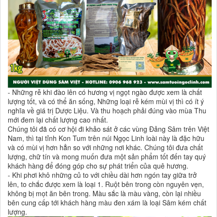
- Những rễ khi đào lên có hương vị ngọt ngào được xem là chất
lượng tốt, và có thể ăn sống, Những loại rễ kém mùi vị thì có ít ý
nghĩa về giá trị Dược Liệu. Và thu hoạch phải đúng vào mùa Thu
mới đem lại chất lượng cao nhất.
Chúng tôi đã có cơ hội đi khảo sát ở các vùng Đảng Sâm trên Việt
Nam, thì tại tỉnh Kon Tum trên núi Ngọc Linh loài này là đặc hữu
và có mùi vị hơn hẳn so với những nơi khác. Chúng tôi đưa chất
lượng, chữ tín và mong muốn đưa một sản phẩm tốt đến tay quý
khách hàng để đóng góp cho sự phát triển của quê hương.
- Khi phơi khô những củ to với chiều dài hơn ngón tay giữa trở
lên, to chắc được xem là loại 1. Ruột bên trong còn nguyên vẹn,
không bị mọt ăn bên trong. Màu sắc là màu vàng, còn lại nhiều
bên cung cấp tới khách hàng màu đen xám là loại Sâm kém chất
lượng.