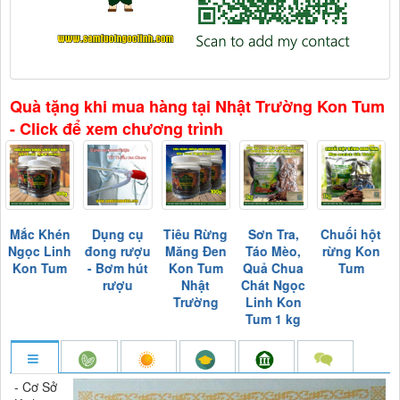
Quà tặng khi mua hàng tại Nhật Trường Kon Tum
- Click để xem chương trình
Mắc Khén
Dụng cụ
Tiêu Rừng
Sơn Tra,
Chuối hột
Ngọc Linh
đong rượu
Măng Đen
Táo Mèo,
rừng Kon
Kon Tum
- Bơm hút
Kon Tum
Quả Chua
Tum
rượu
Nhật
Chát Ngọc
Trường
Linh Kon
Tum 1 kg
- Cơ Sở