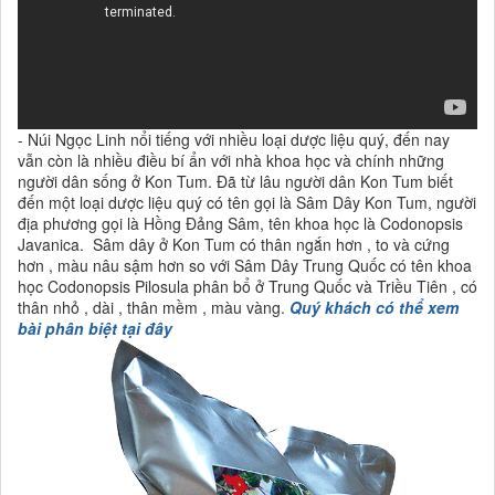
- Núi Ngọc Linh nổi tiếng với nhiều loại dược liệu quý, đến nay
vẫn còn là nhiều điều bí ẩn với nhà khoa học và chính những
người dân sống ở Kon Tum. Đã từ lâu người dân Kon Tum biết
đến một loại dược liệu quý có tên gọi là Sâm Dây Kon Tum, người
địa phương gọi là Hồng Đảng Sâm, tên khoa học là Codonopsis
Javanica. Sâm dây ở Kon Tum có thân ngắn hơn , to và cứng
hơn , màu nâu sậm hơn so với Sâm Dây Trung Quốc có tên khoa
học Codonopsis Pilosula phân bổ ở Trung Quốc và Triều Tiên , có
thân nhỏ , dài , thân mềm , màu vàng.
Quý khách có thể xem
bài phân biệt tại đây