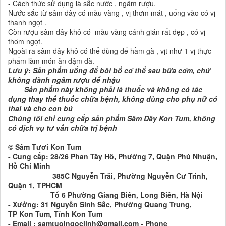
- Cách thức sử dụng là sắc nước , ngâm rượu.
Nước sắc từ sâm dây có màu vàng , vị thơm mát , uống vào có vị
thanh ngọt .
Còn rượu sâm dây khô có màu vàng cánh gián rất đẹp , có vị
thơm ngọt.
Ngoài ra sâm dây khô có thể dùng để hầm gà , vịt như 1 vị thực
phẩm làm món ăn đậm đà.
Lưu ý: Sản phẩm uống để bồi bổ cơ thể sau bữa cơm, chứ
không dành ngâm rượu để nhậu
Sản phẩm này không phải là thuốc và không có tác
dụng thay thế thuốc chữa bệnh, không dùng cho phụ nữ có
thai và cho con bú
Chúng tôi chỉ cung cấp sản phẩm Sâm Dây Kon Tum, không
có dịch vụ tư vấn chữa trị bệnh
© Sâm Tươi Kon Tum
- Cung cấp: 28/26 Phan Tây Hồ, Phường 7, Quận Phú Nhuận,
Hồ Chí Minh
385C Nguyễn Trãi, Phường Nguyễn Cư Trinh,
Quận 1, TPHCM
Tổ 6 Phường Giang Biên, Long Biên, Hà Nội
- Xưởng: 31 Nguyễn Sinh Sắc, Phường Quang Trung,
TP Kon Tum, Tỉnh Kon Tum
- Email : samtuoingoclinh@gmail.com - Phone