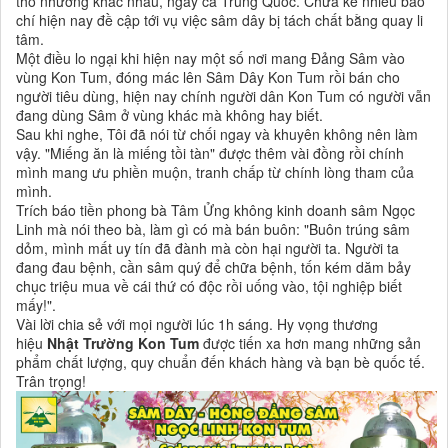
thổ nhưỡng khác nhau, ngay cả Trung Quốc. Chưa kể nhiều báo
chí hiện nay đề cập tới vụ việc sâm dây bị tách chất bằng quay li
tâm.
Một điều lo ngại khi hiện nay một số nơi mang Đảng Sâm vào
vùng Kon Tum, đóng mác lên Sâm Dây Kon Tum rồi bán cho
người tiêu dùng, hiện nay chính người dân Kon Tum có người vẫn
đang dùng Sâm ở vùng khác mà không hay biết.
Sau khi nghe, Tôi đã nói từ chối ngay và khuyên không nên làm
vậy. "Miếng ăn là miếng tồi tàn" được thêm vài đồng rồi chính
mình mang ưu phiền muộn, tranh chấp từ chính lòng tham của
mình.
Trích báo tiền phong bà Tâm Ửng không kinh doanh sâm Ngọc
Linh mà nói theo bà, làm gì có mà bán buôn: "Buôn trúng sâm
dỏm, mình mất uy tín đã đành mà còn hại người ta. Người ta
đang đau bệnh, cần sâm quý để chữa bệnh, tốn kém dăm bảy
chục triệu mua về cái thứ có độc rồi uống vào, tội nghiệp biết
mấy!".
Vài lời chia sẻ với mọi người lúc 1h sáng. Hy vọng thương
hiệu
Nhật Trường Kon Tum
được tiến xa hơn mang những sản
phẩm chất lượng, quy chuẩn đến khách hàng và bạn bè quốc tế.
Trân trọng!