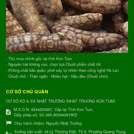
- Thu mua chính gốc tại tỉnh Kon Tum
- Nguyên trái không vụn, chọn lựa Chuối phẩm chất tốt
- Không chất bảo quản, phơi sấy tự nhiên theo công nghệ Hà Lan
- Chuối nhỏ - Thân ngắn - Nhiều hạt - Nâu đều (Chuối chín)
CƠ SỞ CHỦ QUẢN
(
)
CƠ SỞ KD & SX NHẬT TRƯỜNG
NHAT TRUONG KON TUM
M.S.D.N: 8344254367, Cấp tại Tỉnh Kon Tum.
Giấy phép số: Số 38A.8009409/HKD
Chịu trách nhiệm:
Nguyễn Nhật Trường
Xưởng sản xuất:
34 Lý Thường Kiệt, Tổ 6, Phường Quang Trung,