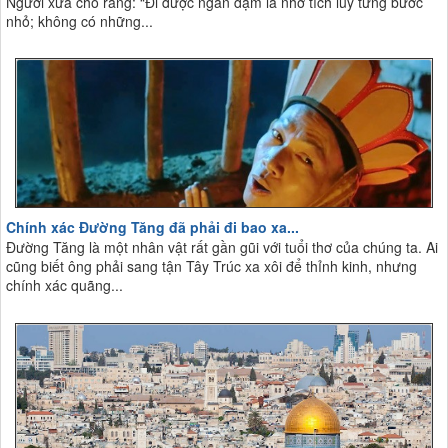
Người xưa cho rằng: “Đi được ngàn dặm là nhờ tích lũy từng bước
nhỏ; không có những...
Chính xác Đường Tăng đã phải đi bao xa...
Đường Tăng là một nhân vật rất gần gũi với tuổi thơ của chúng ta. Ai
cũng biết ông phải sang tận Tây Trúc xa xôi để thỉnh kinh, nhưng
chính xác quãng...