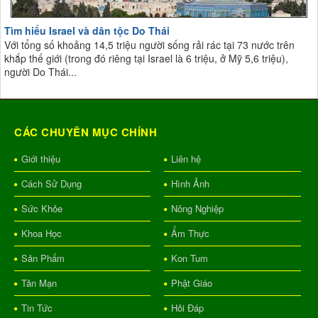
Tìm hiểu Israel và dân tộc Do Thái
Với tổng số khoảng 14,5 triệu người sống rải rác tại 73 nước trên
khắp thế giới (trong đó riêng tại Israel là 6 triệu, ở Mỹ 5,6 triệu),
người Do Thái...
CÁC CHUYÊN MỤC CHÍNH
Giới thiệu
Liên hệ
Cách Sử Dụng
Hình Ảnh
Sức Khỏe
Nông Nghiệp
Khoa Học
Ẩm Thực
Sản Phẩm
Kon Tum
Tản Mạn
Phật Giáo
Tin Tức
Hỏi Đáp