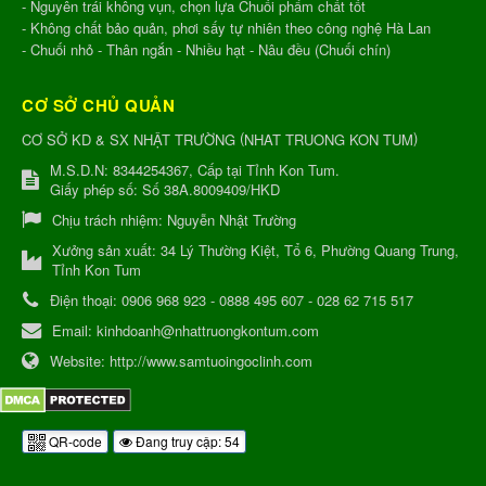
- Nguyên trái không vụn, chọn lựa Chuối phẩm chất tốt
- Không chất bảo quản, phơi sấy tự nhiên theo công nghệ Hà Lan
- Chuối nhỏ - Thân ngắn - Nhiều hạt - Nâu đều (Chuối chín)
CƠ SỞ CHỦ QUẢN
(
)
CƠ SỞ KD & SX NHẬT TRƯỜNG
NHAT TRUONG KON TUM
M.S.D.N: 8344254367, Cấp tại Tỉnh Kon Tum.
Giấy phép số: Số 38A.8009409/HKD
Chịu trách nhiệm:
Nguyễn Nhật Trường
Xưởng sản xuất:
34 Lý Thường Kiệt, Tổ 6, Phường Quang Trung,
Tỉnh Kon Tum
Điện thoại:
0906 968 923 - 0888 495 607 - 028 62 715 517
Email:
kinhdoanh@nhattruongkontum.com
Website:
http://www.samtuoingoclinh.com
QR-code
Đang truy cập: 54