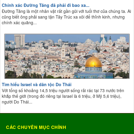
Chính xác Đường Tăng đã phải đi bao xa...
Đường Tăng là một nhân vật rất gần gũi với tuổi thơ của chúng ta. Ai
cũng biết ông phải sang tận Tây Trúc xa xôi để thỉnh kinh, nhưng
chính xác quãng...
Tìm hiểu Israel và dân tộc Do Thái
Với tổng số khoảng 14,5 triệu người sống rải rác tại 73 nước trên
khắp thế giới (trong đó riêng tại Israel là 6 triệu, ở Mỹ 5,6 triệu),
người Do Thái...
CÁC CHUYÊN MỤC CHÍNH