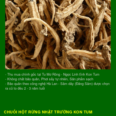
- Thu mua chính gốc tại Tu Mơ Rông - Ngọc Linh tỉnh Kon Tum
- Không chất bảo quản, Phơi sấy tự nhiên, Sản phẩm sạch
- Bảo quản theo công nghệ Hà Lan - Sâm dây (Đảng Sâm) được chọn
ra củ to đều 2 - 3 năm tuổi
CHUỐI HỘT RỪNG NHẬT TRƯỜNG KON TUM