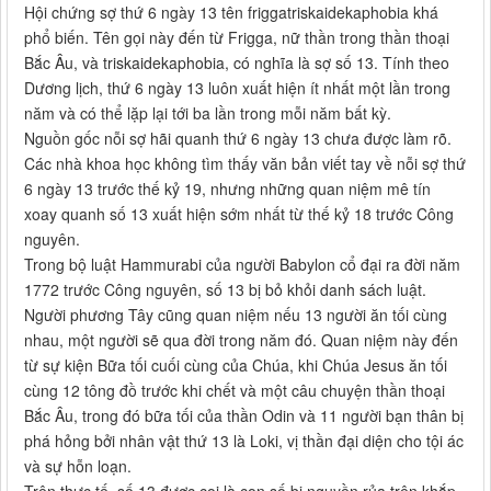
Hội chứng sợ thứ 6 ngày 13 tên friggatriskaidekaphobia khá
phổ biến. Tên gọi này đến từ Frigga, nữ thần trong thần thoại
Bắc Âu, và triskaidekaphobia, có nghĩa là sợ số 13. Tính theo
Dương lịch, thứ 6 ngày 13 luôn xuất hiện ít nhất một lần trong
năm và có thể lặp lại tới ba lần trong mỗi năm bất kỳ.
Nguồn gốc nỗi sợ hãi quanh thứ 6 ngày 13 chưa được làm rõ.
Các nhà khoa học không tìm thấy văn bản viết tay về nỗi sợ thứ
6 ngày 13 trước thế kỷ 19, nhưng những quan niệm mê tín
xoay quanh số 13 xuất hiện sớm nhất từ thế kỷ 18 trước Công
nguyên.
Trong bộ luật Hammurabi của người Babylon cổ đại ra đời năm
1772 trước Công nguyên, số 13 bị bỏ khỏi danh sách luật.
Người phương Tây cũng quan niệm nếu 13 người ăn tối cùng
nhau, một người sẽ qua đời trong năm đó. Quan niệm này đến
từ sự kiện Bữa tối cuối cùng của Chúa, khi Chúa Jesus ăn tối
cùng 12 tông đồ trước khi chết và một câu chuyện thần thoại
Bắc Âu, trong đó bữa tối của thần Odin và 11 người bạn thân bị
phá hỏng bởi nhân vật thứ 13 là Loki, vị thần đại diện cho tội ác
và sự hỗn loạn.
Trên thực tế, số 13 được coi là con số bị nguyền rủa trên khắp