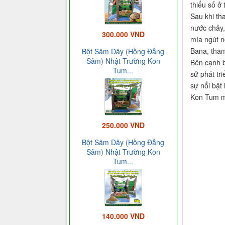
thiểu số ở
Sau khi th
nước chảy,
300.000 VND
mía ngút n
Bana, tham
Bột Sâm Dây (Hồng Đẳng
Sâm) Nhật Trường Kon
Bên cạnh b
Tum...
sử phát tr
sự nổi bật
Kon Tum m
250.000 VND
Bột Sâm Dây (Hồng Đẳng
Sâm) Nhật Trường Kon
Tum...
140.000 VND