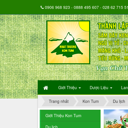
0906 968 923 - 0888 495 607 - 028 62 715 5
Vạn Chữ T
Giới Thiệu
Dược Liệu
La
Trang nhất
Kon Tum
Du lịch
Giới Thiệu Kon Tum
Du lịch