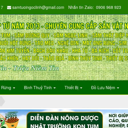
17
samtuoingoclinh@gmail.com
Nhắn tin Zalo: 0906 968 923
ín - Triệu Niềm Tin
n Rừng
Bình Thuỷ Tinh
Thiết Bị
Đồ Lưu Niệm