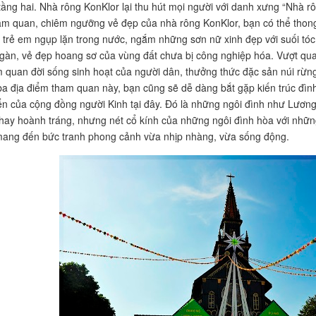
 tầng hai. Nhà rông KonKlor lại thu hút mọi người với danh xưng “Nhà r
am quan, chiêm ngưỡng vẻ đẹp của nhà rông KonKlor, bạn có thể thong
 trẻ em ngụp lặn trong nước, ngắm những sơn nữ xinh đẹp với suối tó
gàn, vẻ đẹp hoang sơ của vùng đất chưa bị công nghiệp hóa. Vượt qua 
 quan đời sống sinh hoạt của người dân, thưởng thức đặc sản núi rừng
a địa điểm tham quan này, bạn cũng sẽ dễ dàng bắt gặp kiến trúc đình l
iển của cộng đồng người Kinh tại đây. Đó là những ngôi đình như Lươn
 hay hoành tráng, nhưng nét cổ kính của những ngôi đình hòa với nhữ
ang đến bức tranh phong cảnh vừa nhịp nhàng, vừa sống động.