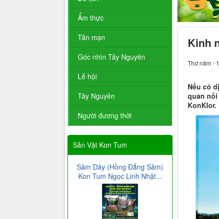
Ẩm thực
Tản mạn
Kinh 
Góc nhìn Tây Nguyên
Thứ năm - 
Lễ hội
Nếu có d
quan nổi
Tây Nguyên
KonKlor.
Người đương thời
Sản Vật Kon Tum
Sâm Dây (Hồng Đẳng Sâm)
Kon Tum Ngọc Linh Nhật...