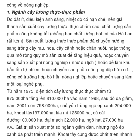
công về nông nghiệp.
1. Ngành cây lương thực-thực phẩm
Do đất ít, điều kiện ánh sáng, nhiệt độ có hạn chế, nên giá
thành sản xuất cây lương thực- thực phẩm cao, chất lượng sản
phẩm cũng không tốt (chẳng hạn chất lượng bột mì của Hà Lan
rất kém). Sản xuất lương thực thực phẩm đã chuyển hướng
sang trồng cây rau, hoa, cây cảnh hoặc chăn nuôi, hoặc thông
qua mở rộng quy mô sản xuất để tăng hiệu quả, hoặc chuyển
sang sản xuất phi nông nghiệp ( như du lịch ) hoặc để làm khu
bảo tồn tự nhiên, hoặc chuyển sang nền nông nghiệp hữu cơ...,
cũng có trường hợp bỏ hẳn nông nghiệp hoặc chuyển sang làm
một loại nghề phụ.
Từ năm 1975, diện tích cây lương thực thực phẩm từ
675.000ha tăng lên 810.000 ha vào năm 1998, sau đó đã giảm,
năm 2001 còn 798.000ha, chủ yếu trồng ngô ép xanh 204.000
ha, khoai tây197.000ha, lúa mì 125000 ha, củ cải
đường109.000 ha, đại mạch 32.000 ha, ngô hạt 27.000 ha
v.v...Giá trị sản xuất một số ngành giảm dần, nhưng ngô ép
xanh đã phát triển mạnh. Khoai tây cũng được phát triển nhanh