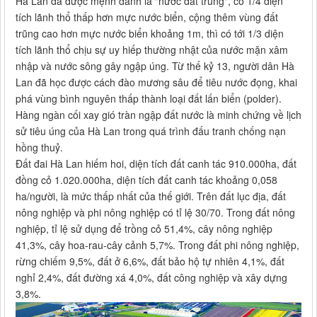
Hà Lan đã được mệnh danh là "nước đất trũng", có 1/4 diện
tích lãnh thổ thấp hơn mực nước biển, cộng thêm vùng đất
trũng cao hơn mực nước biển khoảng 1m, thì có tới 1/3 diện
tích lãnh thổ chịu sự uy hiếp thường nhật của nước mặn xâm
nhập và nước sông gây ngập úng. Từ thế kỷ 13, người dân Hà
Lan đã học được cách đào mương sâu để tiêu nước đọng, khai
phá vùng bình nguyên thấp thành loại đất lấn biển (polder).
Hàng ngàn cối xay gió tràn ngập đất nước là minh chứng về lịch
sử tiêu úng của Hà Lan trong quá trình đấu tranh chống nạn
hồng thuỷ.
Đất đai Hà Lan hiếm hoi, diện tích đất canh tác 910.000ha, đất
đồng cỏ 1.020.000ha, diện tích đất canh tác khoảng 0,058
ha/người, là mức thấp nhất của thế giới. Trên đất lục địa, đất
nông nghiệp và phi nông nghiệp có tỉ lệ 30/70. Trong đất nông
nghiệp, tỉ lệ sử dụng để trồng cỏ 51,4%, cây nông nghiệp
41,3%, cây hoa-rau-cây cảnh 5,7%. Trong đất phi nông nghiệp,
rừng chiếm 9,5%, đất ở 6,6%, đất bảo hộ tự nhiên 4,1%, đất
nghỉ 2,4%, đất đường xá 4,0%, đất công nghiệp và xây dựng
3,8%.