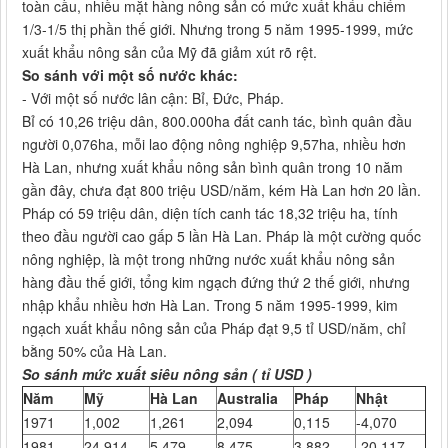
toàn cầu, nhiều mặt hàng nông sản có mức xuất khẩu chiếm
1/3-1/5 thị phần thế giới. Nhưng trong 5 năm 1995-1999, mức
xuất khẩu nông sản của Mỹ đã giảm xút rõ rệt.
So sánh với một số nước khác:
- Với một số nước lân cận: Bỉ, Đức, Pháp.
Bỉ có 10,26 triệu dân, 800.000ha đất canh tác, bình quân đầu
người 0,076ha, mỗi lao động nông nghiệp 9,57ha, nhiều hơn
Hà Lan, nhưng xuất khẩu nông sản bình quân trong 10 năm
gần đây, chưa đạt 800 triệu USD/năm, kém Hà Lan hơn 20 lần.
Pháp có 59 triệu dân, diện tích canh tác 18,32 triệu ha, tính
theo đầu người cao gấp 5 lần Hà Lan. Pháp là một cường quốc
nông nghiệp, là một trong những nước xuất khẩu nông sản
hàng đầu thế giới, tổng kim ngạch đứng thứ 2 thế giới, nhưng
nhập khẩu nhiều hơn Hà Lan. Trong 5 năm 1995-1999, kim
ngạch xuất khẩu nông sản của Pháp đạt 9,5 tỉ USD/năm, chỉ
bằng 50% của Hà Lan.
So sánh mức xuất siêu nông sản ( tỉ USD )
Năm
Mỹ
Hà Lan
Australia
Pháp
Nhật
1971
1,002
1,261
2,094
0,115
-4,070
1981
24,914
5,479
8,475
3,882
-20,117