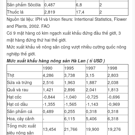
Sản phẩm Sôcôla
0,487
6,8
2
Thuốc lá
2,819
17,4
2
Nguồn tài liệu: IPH và Union fleurs: Intertional Statistics, Flower
and Plants, 2002. FAO
Có 9 mặt hàng có kim ngạch xuất khẩu đứng đầu thế giới, 3
mặt hàng đứng thứ hai thế giới.
Mức xuất khẩu về nông sản cũng vượt nhiều cường quốc nông
nghiệp thế giới.
Mức xuất khẩu hàng nông sản Hà Lan ( tỉ USD )
1990
1995
1997
1998
Thịt
4,286
3,738
3,15
2,803
Sứa và trứng
2,516
1,963
1,887
2,038
Quả và rau
1,421
2,896
2,041
1,813
Hạt cốc
-0,844
-1,040
-0,725
-0,696
Hạt có dầu
-1,355
-1,565
-1,143
-0,969
Sản phẩm cá
0,489
0,255
0,318
0,318
Hoa, cây cảnh
-
6,115
5,406
6,318
Tổng mức xuất
13,454
21,766
19,900
19,276
siêu nông sản