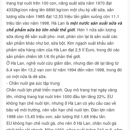
trang trại nuôi trên 100 con, năng suất sữa năm 1970 đạt
4332kg/con nâng lên 6890 kg/con một chu kỳ vắt sữa, sản
lượng sữa năm 1985 đạt 12,53 triệu tấn giảm xuống còn 11,1
triệu tấn vào năm 1998. Hà Lan là
một nước sản xuất sữa và
chế phẩm sữa bò lớn nhất thế giới
. Hơn 1 nửa sản lượng
sữa dùng để sản xuất pho- mat, phàn còn lại là sản xuất các
sản phẩm khác như bơ, sữa bột. Kim ngạch xuất khẩu sản
phẩm sữa hàng năm của Hà Lan đạt 2,5 tỉ Euro, trong đó các
sản phẩm chiếm tới 1/6 thị phần thế giới.
Ở Hà Lan, nghề nuôi cừu giảm dần, nhưng đàn dê lại tăng từ
6,4 vạn lên 13,2 vạn con từ năm 1994 đến năm 1998, trong đó
có một nửa là dê sữa.
- Chăn nuôi gia súc tập trung
Chăn nuôi lợn phát triển mạnh. Quy mô trang trại ngày càng
lớn, những trang trại nuôi trên 1000 đầu lợn tăng 22%. EU
không hạn chế nuôi lợn, nhưng ở Hà Lan có yêu cầu cao về
bảo vệ môi trường, nên vẫn hạn chế nuôi lợn. Đàn lợn năm
1998 còn 13,45 triệu con, sản lượng thịt 1,68 triệu tấn.
EU không hạn chế nuôi gà, cho nên ở Hà Lan, chăn nuôi gà
phát triển rất nhanh. Năm 1960, năng suất trứng 210 quả, năm