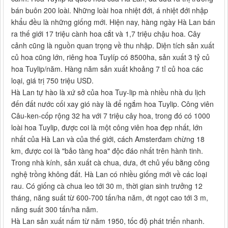
bán buôn 200 loài. Những loài hoa nhiệt đới, á nhiệt đới nhập
khẩu đều là những giống mới. Hiện nay, hàng ngày Hà Lan bán
ra thế giới 17 triệu cành hoa cắt và 1,7 triệu chậu hoa. Cây
cảnh cũng là nguồn quan trọng về thu nhập. Diện tích sản xuất
củ hoa cũng lớn, riêng hoa Tuylíp có 8500ha, sản xuất 3 tỷ củ
hoa Tuylip/năm. Hàng năm sản xuất khoảng 7 tỉ củ hoa các
loại, giá trị 750 triệu USD.
Hà Lan tự hào là xứ sở của hoa Tuy-lip mà nhiều nhà du lịch
đến đất nước cối xay gió này là để ngắm hoa Tuylip. Công viên
Câu-ken-cốp rộng 32 ha với 7 triệu cây hoa, trong đó có 1000
loài hoa Tuylip, được coi là một công viên hoa đẹp nhất, lớn
nhất của Hà Lan và của thế giới, cách Amsterđam chừng 18
km, được coi là "bảo tàng hoa" độc đáo nhất trên hành tinh.
Trong nhà kính, sản xuất cà chua, dưa, ớt chủ yếu bằng công
nghệ trồng không đất. Hà Lan có nhiều giống mới về các loại
rau. Có giống cà chua leo tới 30 m, thời gian sinh trưởng 12
tháng, năng suất từ 600-700 tấn/ha năm, ớt ngọt cao tới 3 m,
năng suất 300 tấn/ha năm.
Hà Lan sản xuất nấm từ năm 1950, tốc độ phát triển nhanh.