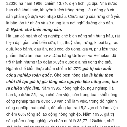
32330 ha năm 1996, chiếm 13,7% diện tích lục địa. Nhà nước
hạn chế khai thác, khuyến khích trồng rừng, tiêu dùng gỗ và
sản phẩm gỗ dựa vào nhập khẩu. Chức năng của rừng chủ yếu
là bảo tồn tự nhiên và sử dụng làm nơi nghỉ dưỡng cho dân.
5. Ngành chế biến nông sản.
Hà Lan có ngành công nghiệp chế biến nông sản hùng hậu, rất
hiện đại, gồm chế biến sữa, thịt, thuỷ sản, trứng, khoai tây, rau
quả, kẹo bánh, dầu ăn, ngũ cốc, đồ uống, gia vị, phụ liệu thực
phẩm, thức ăn nhanh.v.v...Các hãng Unilever và Heineken đã
trở thành những tập đoàn xuyên quốc gia nổi tiếng thế giới.
Ngành chế biến thực phẩm chiếm tới
27% giá trị sản xuất
công nghiệp toàn quốc
. Chế biến nông sản
là khâu then
chốt để tạo giá trị gia tăng của nguyên liệu nông sản, tạo
ra nhiều việc làm.
Năm 1995, nông nghiệp, ngư nghiệp Hà
Lan tạo được 25,1 vạn chỗ làm việc, còn trong toàn khối nông-
công nghiệp tạo ra được 58 vạn chỗ làm việc, trong đó ngành
công nghiệp thực phẩm, đồ uống tạo ra 15,2 vạn chỗ làm việc
chiếm 60% tổng số lao động nông nghiệp. Năm 1995, giá trị
sản phẩm nông nghiệp và chăn nuôi là 35,77 tỉ Guilder, nhờ