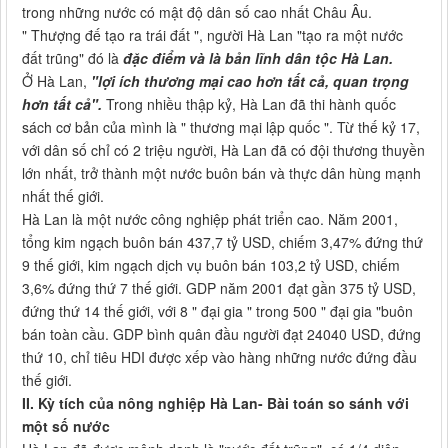
trong những nước có mật độ dân số cao nhất Châu Âu.
" Thượng đế tạo ra trái đất ", người Hà Lan "tạo ra một nước
đất trũng" đó là
đặc điểm và là bản lĩnh dân tộc Hà Lan.
Ở Hà Lan,
"lợi ích thương mại cao hơn tất cả, quan trọng
hơn tất cả".
Trong nhiều thập kỷ, Hà Lan đã thi hành quốc
sách cơ bản của mình là " thương mại lập quốc ". Từ thế kỷ 17,
với dân số chỉ có 2 triệu người, Hà Lan đã có đội thương thuyền
lớn nhất, trở thành một nước buôn bán và thực dân hùng mạnh
nhất thế giới.
Hà Lan là một nước công nghiệp phát triển cao. Năm 2001,
tổng kim ngạch buôn bán 437,7 tỷ USD, chiếm 3,47% đứng thứ
9 thế giới, kim ngạch dịch vụ buôn bán 103,2 tỷ USD, chiếm
3,6% đứng thứ 7 thế giới. GDP năm 2001 đạt gần 375 tỷ USD,
đứng thứ 14 thế giới, với 8 " đại gia " trong 500 " đại gia "buôn
bán toàn cầu. GDP bình quân đầu người đạt 24040 USD, đứng
thứ 10, chỉ tiêu HDI được xếp vào hàng những nước đứng đầu
thế giới.
II. Kỳ tích của nông nghiệp Hà Lan- Bài toán so sánh với
một số nước