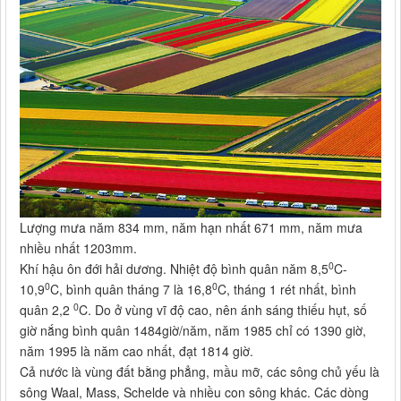
Lượng mưa năm 834 mm, năm hạn nhất 671 mm, năm mưa
nhiều nhất 1203mm.
0
Khí hậu ôn đới hải dương. Nhiệt độ bình quân năm 8,5
C-
0
0
10,9
C, bình quân tháng 7 là 16,8
C, tháng 1 rét nhất, bình
0
quân 2,2
C. Do ở vùng vĩ độ cao, nên ánh sáng thiếu hụt, số
giờ nắng bình quân 1484giờ/năm, năm 1985 chỉ có 1390 giờ,
năm 1995 là năm cao nhất, đạt 1814 giờ.
Cả nước là vùng đất bằng phẳng, mầu mỡ, các sông chủ yếu là
sông Waal, Mass, Schelde và nhiều con sông khác. Các dòng