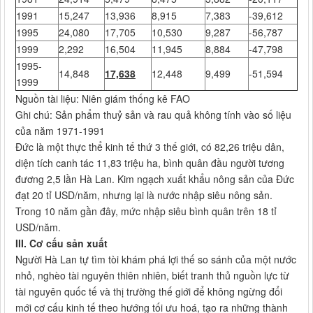
1991
15,247
13,936
8,915
7,383
-39,612
1995
24,080
17,705
10,530
9,287
-56,787
1999
2,292
16,504
11,945
8,884
-47,798
1995-
14,848
17,638
12,448
9,499
-51,594
1999
Nguồn tài liệu: Niên giám thống kê FAO
Ghi chú: Sản phẩm thuỷ sản và rau quả không tính vào số liệu
của năm 1971-1991
Đức là một thực thể kinh tế thứ 3 thế giới, có 82,26 triệu dân,
diện tích canh tác 11,83 triệu ha, bình quân đầu người tương
đương 2,5 lần Hà Lan. Kim ngạch xuất khẩu nông sản của Đức
đạt 20 tỉ USD/năm, nhưng lại là nước nhập siêu nông sản.
Trong 10 năm gần đây, mức nhập siêu bình quân trên 18 tỉ
USD/năm.
III. Cơ cấu sản xuất
Người Hà Lan tự tìm tòi khám phá lợi thế so sánh của một nước
nhỏ, nghèo tài nguyên thiên nhiên, biết tranh thủ nguồn lực từ
tài nguyên quốc tế và thị trường thế giới để không ngừng đổi
mới cơ cấu kinh tế theo hướng tối ưu hoá, tạo ra những thành