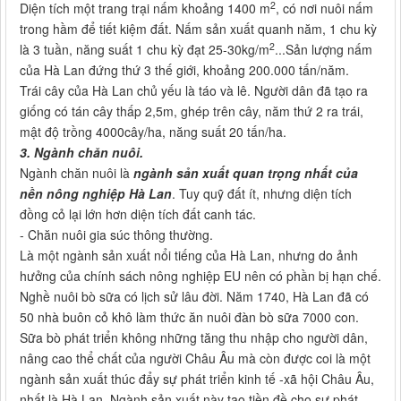
2
Diện tích một trang trại nấm khoảng 1400 m
, có nơi nuôi nấm
trong hầm để tiết kiệm đất. Nấm sản xuất quanh năm, 1 chu kỳ
2
là 3 tuần, năng suất 1 chu kỳ đạt 25-30kg/m
...Sản lượng nấm
của Hà Lan đứng thứ 3 thế giới, khoảng 200.000 tấn/năm.
Trái cây của Hà Lan chủ yếu là táo và lê. Người dân đã tạo ra
giống có tán cây thấp 2,5m, ghép trên cây, năm thứ 2 ra trái,
mật độ trồng 4000cây/ha, năng suất 20 tấn/ha.
3. Ngành chăn nuôi.
Ngành chăn nuôi là
ngành sản xuất quan trọng nhất của
nền nông nghiệp Hà Lan
. Tuy quỹ đất ít, nhưng diện tích
đồng cỏ lại lớn hơn diện tích đất canh tác.
- Chăn nuôi gia súc thông thường.
Là một ngành sản xuất nổi tiếng của Hà Lan, nhưng do ảnh
hưởng của chính sách nông nghiệp EU nên có phần bị hạn chế.
Nghề nuôi bò sữa có lịch sử lâu đời. Năm 1740, Hà Lan đã có
50 nhà buôn cỏ khô làm thức ăn nuôi đàn bò sữa 7000 con.
Sữa bò phát triển không những tăng thu nhập cho người dân,
nâng cao thể chất của người Châu Âu mà còn được coi là một
ngành sản xuất thúc đẩy sự phát triển kinh tế -xã hội Châu Âu,
nhất là Hà Lan. Ngành sản xuất này tạo tiền đề cho sự phát