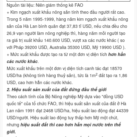
Nguồn tài liệu: Niên giám thống kê FAO
+ Kim ngạch xuất khẩu nông sản tính theo đầu người rất cao.
Trong 5 năm 1995-1999, hàng năm kim ngạch xuất khẩu nông
sản của Hà Lan bình quân đạt 37,83 tỉ USD, nếu chia đều cho
26,9 vạn người làm nông nghiệp thì, hàng năm mỗi người tạo
ra giá trị xuất khẩu 140.600 USD, vượt xa các nước khác ( so
với Pháp 39200 USD, Australia 35300 USD, Mỹ 19900 USD ).
+ Mức xuất khẩu được tạo ra từ một đơn vị diện tích
hơn hẳn
các nước khác
.
Mức xuất khẩu trên một đơn vị diện tích canh tác đạt 18570
2
USD/ha (không tính hàng thuỷ sản), tức là 1m
đất tạo ra 1,86
USD, cao hơn hẳn các nước khác.
2. Hiệu suất sản xuất của đất đứng đầu thế giới
Theo cách tính của Bộ Nông nghiệp Mỹ dựa vào "đồng USD
quốc tế" của tổ chức FAO, thì hiệu suất sản xuất của đất ở Hà
Lan năm 1991 đạt 2468 USD/ha, hiệu suất lao động đạt 44339
USD/người. Hiệu suất lao động tuy thấp hơn Mỹ một chút,
nhưng
hiệu suất đất thì cao hơn hẳn mọi nước trên thế
giới.