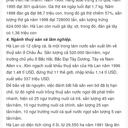
1995 đạt 301 quả/con. Gà thịt 44 ngày tuổi đạt 1,7 kg. Năm
1998 đàn gà đạt 98,7 triệu con, trong đó gà thịt chiếm 57%, sản
lượng thịt gà năm 1998 đạt 728000 tấn, sản lượng trứng
624.000 tấn. Hà Lan còn nuôi gà tây, vịt, trong đó, đàn gà tây
có 1,36 triệu con
4. Ngành thuỷ sản và lâm nghiệp.
Hà Lan có 12 cảng cá, là một trong tám nước sản xuất lớn về
thuỷ sản ở Châu Âu. Sản lượng cấ 520.000 tấn/năm, ngư
trường chủ yếu ở Bắc Hải, Bắc Đại Tây Dương, Tây và Nam
Ailen v.v...Kim ngạch xuất khẩu thuỷ sản của Hà Lan năm 1996
đạt 1,48 tỉ USD, đứng thứ 11 thế giới, nhập khẩu 1,14 tỉ USD,
xuất siêu 337 triệu USD.
Để bảo vệ tài nguyên, việc đánh bắt hải sản ven bờ đã bị hạn
chế, từ đó nghề nuôi trồng thuỷ sản nước ngọt đã phát triển
nhanh, hiện có 25 ngư trường nuôi cá trê, sản lượng 45 vạn
tấn/năm, 10 ngư trường nuôi cá chình, sản lượng 25 vạn
tấn/năm, 10 ngư trường nuôi cá quế nước ngọt sản lượng 5 vạn
tấn/năm.
Hà Lan có diện tích rừng ít ỏi, từ 29.550 ha năm 1981 tăng lên