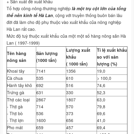
+ Sản xuất để xuất khẩu
Tổ hợp công-nông-thương nghiệp
là một trụ cột lớn của tổng
thể nền kinh tế Hà Lan
, cộng với truyền thống buôn bán lâu
đời đã làm cho độ phụ thuộc vào xuất khẩu của nông nghiệp
Hà Lan rất cao.
Mức độ tuỳ thuộc xuất khẩu của một một số hàng nông sản Hà
Lan ( 1997-1999)
Lượng xuất
Tỉ lệ xuất khẩu
Tên hàng
Sản lượng
khẩu
so với sản
nông sản
(1000 tấn)
( 1000 tấn)
lượng (%)
Khoai tây
7141
1356
19,0
Cà chua
535
610
> 100,0
Hành tây khô
692
516
74,6
Trứng gà
631
330
52,3
Thịt các loại
2867
1807
63,0
- Thịt gà
714
570
79,8
- Thịt bò
536
373
69,6
- Thịt lợn
1600
656
41,0
Pho mát
659
457
69,4