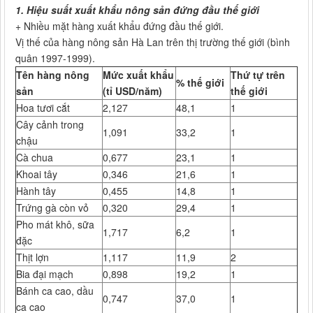
1. Hiệu suất xuất khẩu nông sản đứng đầu thế giới
+ Nhiều mặt hàng xuất khẩu đứng đầu thế giới.
Vị thế của hàng nông sản Hà Lan trên thị trường thế giới (bình
quân 1997-1999).
Tên hàng nông
Mức xuất khẩu
Thứ tự trên
% thế giới
sản
(tỉ USD/năm)
thế giới
Hoa tươi cắt
2,127
48,1
1
Cây cảnh trong
1,091
33,2
1
chậu
Cà chua
0,677
23,1
1
Khoai tây
0,346
21,6
1
Hành tây
0,455
14,8
1
Trứng gà còn vỏ
0,320
29,4
1
Pho mát khô, sữa
1,717
6,2
1
đặc
Thịt lợn
1,117
11,9
2
Bia đại mạch
0,898
19,2
1
Bánh ca cao, dầu
0,747
37,0
1
ca cao