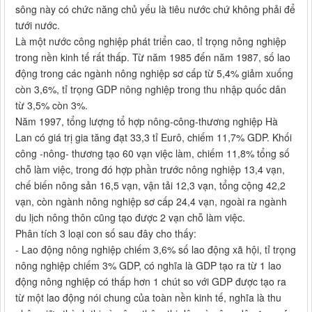
sông này có chức năng chủ yếu là tiêu nước chứ không phải để
tưới nước.
Là một nước công nghiệp phát triển cao, tỉ trọng nông nghiệp
trong nền kinh tế rất thấp. Từ năm 1985 đến năm 1987, số lao
động trong các ngành nông nghiệp sơ cấp từ 5,4% giảm xuống
còn 3,6%, tỉ trọng GDP nông nghiệp trong thu nhập quốc dân
từ 3,5% còn 3%.
Năm 1997, tổng lượng tổ hợp nông-công-thương nghiệp Hà
Lan có giá trị gia tăng đạt 33,3 tỉ Eurô, chiếm 11,7% GDP. Khối
công -nông- thương tạo 60 vạn việc làm, chiếm 11,8% tổng số
chỗ làm việc, trong đó hợp phần trước nông nghiệp 13,4 vạn,
chế biến nông sản 16,5 vạn, vận tải 12,3 vạn, tổng cộng 42,2
vạn, còn ngành nông nghiệp sơ cấp 24,4 vạn, ngoài ra ngành
du lịch nông thôn cũng tạo được 2 vạn chỗ làm việc.
Phân tích 3 loại con số sau đây cho thấy:
- Lao động nông nghiệp chiếm 3,6% số lao động xã hội, tỉ trọng
nông nghiệp chiếm 3% GDP, có nghĩa là GDP tạo ra từ 1 lao
động nông nghiệp có thấp hơn 1 chút so với GDP được tạo ra
từ một lao động nói chung của toàn nền kinh tế, nghĩa là thu