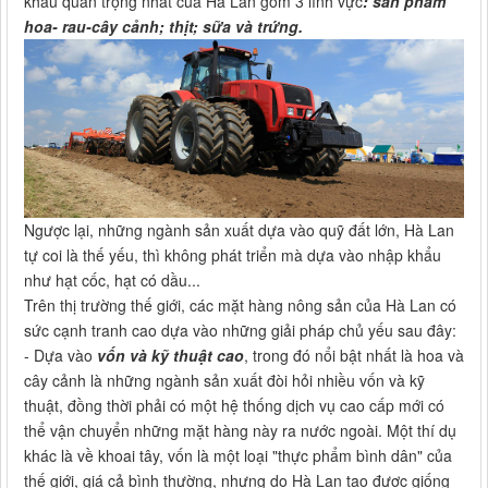
khẩu quan trọng nhất của Hà Lan gồm 3 lĩnh vực
: sản phẩm
hoa- rau-cây cảnh; thịt; sữa và trứng.
Ngược lại, những ngành sản xuất dựa vào quỹ đất lớn, Hà Lan
tự coi là thế yếu, thì không phát triển mà dựa vào nhập khẩu
như hạt cốc, hạt có dầu...
Trên thị trường thế giới, các mặt hàng nông sản của Hà Lan có
sức cạnh tranh cao dựa vào những giải pháp chủ yếu sau đây:
- Dựa vào
vốn và kỹ thuật cao
, trong đó nổi bật nhất là hoa và
cây cảnh là những ngành sản xuất đòi hỏi nhiều vốn và kỹ
thuật, đồng thời phải có một hệ thống dịch vụ cao cấp mới có
thể vận chuyển những mặt hàng này ra nước ngoài. Một thí dụ
khác là về khoai tây, vốn là một loại "thực phẩm bình dân" của
thế giới, giá cả bình thường, nhưng do Hà Lan tạo được giống