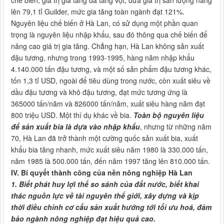
chế biến, giá trị gia tăng đã tăng vọt, đưa giá trị sản lượng nâng
lên 79,1 tỉ Guilder, mức gia tăng toàn ngành đạt 121%.
Nguyên liệu chế biến ở Hà Lan, có sử dụng một phần quan
trọng là nguyên liệu nhập khẩu, sau đó thông qua chế biến để
nâng cao giá trị gia tăng. Chẳng hạn, Hà Lan không sản xuất
đậu tương, nhưng trong 1993-1995, hàng năm nhập khẩu
4.140.000 tấn đậu tương, và một số sản phẩm đậu tương khác,
tốn 1,3 tỉ USD, ngoài để tiêu dùng trong nước, còn xuất siêu về
dầu đậu tương và khô đậu tương, đạt mức tương ứng là
365000 tấn/năm và 826000 tấn/năm, xuất siêu hàng năm đạt
800 triệu USD. Một thí dụ khác về bia.
Toàn bộ nguyên liệu
để sản xuất bia là dựa vào nhập khẩu
, nhưng từ những năm
70, Hà Lan đã trở thành một cường quốc sản xuất bia, xuất
khẩu bia tăng nhanh, mức xuất siêu năm 1980 là 330.000 tấn,
năm 1985 là 500.000 tấn, đến năm 1997 tăng lên 810.000 tấn.
IV. Bí quyết thành công của nền nông nghiệp Hà Lan
1. Biết phát huy lợi thế so sánh của đất nước, biết khai
thác nguồn lực về tài nguyên thế giới, xây dựng và kịp
thời điều chỉnh cơ cấu sản xuất hướng tới tối ưu hoá, đảm
bảo ngành nông nghiệp đạt hiệu quả cao.