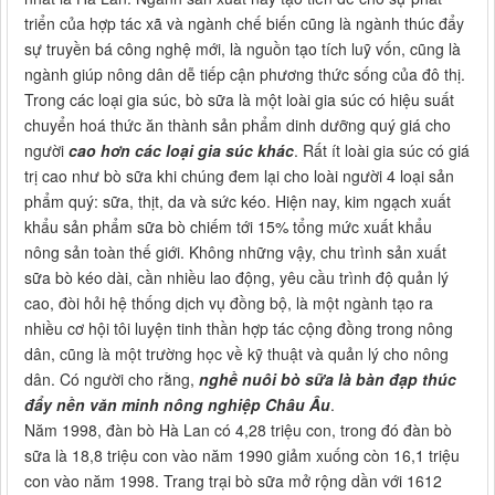
triển của hợp tác xã và ngành chế biến cũng là ngành thúc đẩy
sự truyền bá công nghệ mới, là nguồn tạo tích luỹ vốn, cũng là
ngành giúp nông dân dễ tiếp cận phương thức sống của đô thị.
Trong các loại gia súc, bò sữa là một loài gia súc có hiệu suất
chuyển hoá thức ăn thành sản phẩm dinh dưỡng quý giá cho
người
cao hơn các loại gia súc khác
. Rất ít loài gia súc có giá
trị cao như bò sữa khi chúng đem lại cho loài người 4 loại sản
phẩm quý: sữa, thịt, da và sức kéo. Hiện nay, kim ngạch xuất
khẩu sản phẩm sữa bò chiếm tới 15% tổng mức xuất khẩu
nông sản toàn thế giới. Không những vậy, chu trình sản xuất
sữa bò kéo dài, cần nhiều lao động, yêu cầu trình độ quản lý
cao, đòi hỏi hệ thống dịch vụ đồng bộ, là một ngành tạo ra
nhiều cơ hội tôi luyện tinh thần hợp tác cộng đồng trong nông
dân, cũng là một trường học về kỹ thuật và quản lý cho nông
dân. Có người cho rằng,
nghề nuôi bò sữa là bàn đạp thúc
đẩy nền văn minh nông nghiệp Châu Âu
.
Năm 1998, đàn bò Hà Lan có 4,28 triệu con, trong đó đàn bò
sữa là 18,8 triệu con vào năm 1990 giảm xuống còn 16,1 triệu
con vào năm 1998. Trang trại bò sữa mở rộng dần với 1612