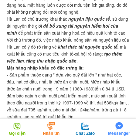
dạng hoá, mặt hàng luôn được đổi mới, tiện ích gia tăng, do đó
phải không ngừng đổi mới công nghệ.
Hà Lan có chủ trương khai thác
nguyên liệu quốc tế,
sử dụng
tài nguyên thế giới
để bổ xung tài nguyên hiếm hoi của
mình
để phát triển sản xuất hàng hoá có hiệu quả kinh tế cao.
Với chủ trương đó, việc nhập khẩu nông sản và nguyên liệu của
Hà Lan có ý đồ rõ ràng về
khai thác tài nguyên quốc tế,
mà
xuất khẩu cũng có mục tiêu kinh tế-xã hội rõ ràng:
tạo thêm
việc làm, tăng thu nhập quốc dân
.
Mặt hàng nhập khẩu có đặc trưng là:
- Sản phẩm thuộc dạng " dựa vào quỹ đất lớn " như hạt cốc,
đậu, hạt có dầu, nhất là thức ăn chăn nuôi. Mức nhập khẩu
thức ăn chăn nuôi trong 19 năm ( 1980-1989)tốn 6,84 tỉ USD,
đảm bảo ngành chăn nuôi phát triển mạnh, mức sản xuất tính
theo đầu người trong thời kỳ 1997-1999 về thịt đạt 538kg/năm, ,
về sữa đạt 705 kg/năm, pho mát đạt 124kg/năm, trứng gà 118
kg/năm, tạo ra giá trị xuất khẩu lớn.
- Là những sản phẩm trong nước không tự sản xuất được như
ca cao, cà phê, chè, quả nhiệt đới, thuốc lá, hoa bia, sắn được
Gọi điện
Nhắn tin
Chat Zalo
Messenger