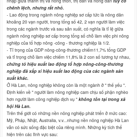
nhập giữa thành thị và nông thôn, thị dân và nông dân
tuy có
chênh lệch, nhưng rất nhỏ.
- Lao động trong ngành nông nghiệp sơ cấp tức là nông dân
khoảng 20 vạn người, trong tổng số 42, 2 vạn người làm việc
trong các ngành trước và sau sản xuất, có nghĩa là tỉ lệ giữa
ngành nông nghiệp sơ cấp trong tổng số chỗ làm việc phi nông
nghiệp của tổ hợp nông -công - thương nghiệp là 1/2.
- Tỉ trọng của GDP nông-công-thương chiếm11,7% tổng GDP
và tỉ trọng chỗ làm việc chiếm 11,8% là 2 con số tương tự nhau,
chứng tỏ hiệu suất lao động tổ hợp nông-công-thương
nghiệp đã xấp xỉ hiệu suất lao động của các ngành sản
xuất khác.
Ở Hà Lan, nông nghiệp không còn là một ngành ở " thế yếu ".
Định kiến về " người làm nông nghiệp cam chịu số phận nghèo
hơn người làm công nghiệp dịch vụ "
không tồn tại trong xã
hội Hà Lan.
Trên thế giới có những nền nông nghiệp phát triển ở mức cao:
Mỹ, Pháp, Nhật, Australia, v.v...nhưng nền nông nghiệp Hà Lan
vẫn có sức sống đặc biệt của riêng mình. Những kỳ tích thể
hiện trên các lĩnh vực sau: