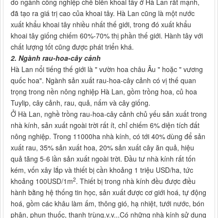
do ngành công nghiệp chế biến khoai tây ở Hà Lan rất mạnh,
đã tạo ra giá trị cao của khoai tây. Hà Lan cũng là một nước
xuất khẩu khoai tây nhiều nhất thế giới, trong đó xuất khẩu
khoai tây giống chiếm 60%-70% thị phần thế giới. Hành tây với
chất lượng tốt cũng được phát triển khá.
2. Ngành rau-hoa-cây cảnh
Hà Lan nổi tiếng thế giới là " vườn hoa châu Âu " hoặc " vương
quốc hoa". Ngành sản xuất rau-hoa-cây cảnh có vị thế quan
trọng trong nền nông nghiệp Hà Lan, gồm trồng hoa, củ hoa
Tuylip, cây cảnh, rau, quả, nấm và cây giống.
Ở Hà Lan, nghề trồng rau-hoa-cây cảnh chủ yếu sản xuất trong
nhà kính, sản xuất ngoài trời rất ít, chỉ chiếm 6% diện tích đất
nông nghiệp. Trong 11000ha nhà kính, có tới 40% dùng để sản
xuất rau, 35% sản xuất hoa, 20% sản xuất cây ăn quả, hiệu
quả tăng 5-6 lần sản xuất ngoài trời. Đầu tư nhà kính rất tốn
kém, vốn xây lắp và thiết bị cần khoảng 1 triệu USD/ha, tức
2
khoảng 100USD/1m
. Thiết bị trong nhà kính đều được điều
hành bằng hệ thống tin học, sản xuất được cơ giới hoá, tự động
hoá, gồm các khâu làm ấm, thông gió, hạ nhiệt, tưới nước, bón
phân, phun thuốc, thanh trùng.v.v...Có những nhà kính sử dụng