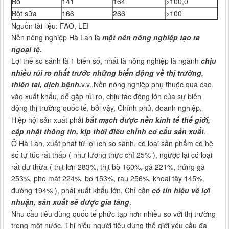
Bơ
141
164
>100,0
Bột sữa
166
266
>100
Nguồn tài liệu: FAO, LEI
Nền nông nghiệp Hà Lan là
một nền nông nghiệp tạo ra
ngoại tệ.
Lợi thế so sánh là 1 biến số, nhất là nông nghiệp là ngành
chịu
nhiều rủi ro nhất trước những biến động về thị trường,
thiên tai, dịch bệnh.
v.v..Nền nông nghiệp phụ thuộc quá cao
vào xuất khẩu, dễ gặp rủi ro, chịu tác động lớn của sự biến
động thị trường quốc tế, bởi vậy, Chính phủ, doanh nghiệp,
Hiệp hội sản xuất phải
bắt mạch được nền kinh tế thế giới,
cập nhật thông tin, kịp thời điều chỉnh cơ cấu sản xuất
.
Ở Hà Lan, xuất phát từ lợi ích so sánh, có loại sản phẩm có hệ
số tự túc rất thấp ( như lương thực chỉ 25% ), ngược lại có loại
rất dư thừa ( thịt lơn 283%, thịt bò 160%, gà 221%, trứng gà
253%, pho mát 224%, bơ 153%, rau 256%, khoai tây 145%,
đường 194% ), phải xuất khẩu lớn. Chỉ cần
có tín hiệu về lợi
nhuận, sản xuất sẽ được gia tăng
.
Nhu cầu tiêu dùng quốc tế phức tạp hơn nhiều so với thị trường
trong một nước. Thị hiếu người tiêu dùng thế giới yêu cầu đa