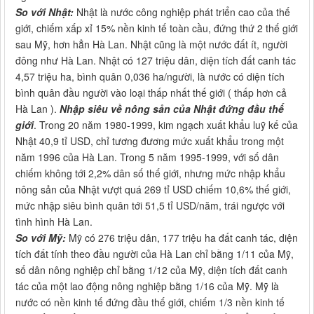
So với Nhật:
Nhật là nước công nghiệp phát triển cao của thế
giới, chiếm xấp xỉ 15% nền kinh tế toàn cầu, đứng thứ 2 thế giới
sau Mỹ, hơn hẳn Hà Lan. Nhật cũng là một nước đất ít, người
đông như Hà Lan. Nhật có 127 triệu dân, diện tích đất canh tác
4,57 triệu ha, bình quân 0,036 ha/người, là nước có diện tích
bình quân đầu người vào loại thấp nhất thế giới ( thấp hơn cả
Hà Lan ).
Nhập siêu về nông sản của Nhật đứng đầu thế
giới
. Trong 20 năm 1980-1999, kim ngạch xuất khẩu luỹ kế của
Nhật 40,9 tỉ USD, chỉ tương đương mức xuất khẩu trong một
năm 1996 của Hà Lan. Trong 5 năm 1995-1999, với số dân
chiếm không tới 2,2% dân số thế giới, nhưng mức nhập khẩu
nông sản của Nhật vượt quá 269 tỉ USD chiếm 10,6% thế giới,
mức nhập siêu bình quân tới 51,5 tỉ USD/năm, trái ngược với
tình hình Hà Lan.
So với Mỹ:
Mỹ có 276 triệu dân, 177 triệu ha đất canh tác, diện
tích đất tính theo đầu người của Hà Lan chỉ bằng 1/11 của Mỹ,
số dân nông nghiệp chỉ bằng 1/12 của Mỹ, diện tích đất canh
tác của một lao động nông nghiệp bằng 1/16 của Mỹ. Mỹ là
nước có nền kinh tế đứng đầu thế giới, chiếm 1/3 nền kinh tế