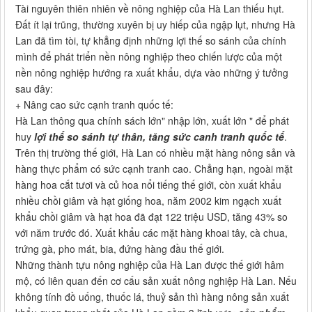
Tài nguyên thiên nhiên về nông nghiệp của Hà Lan thiếu hụt.
Đất ít lại trũng, thường xuyên bị uy hiếp của ngập lụt, nhưng Hà
Lan đã tìm tòi, tự khẳng định những lợi thế so sánh của chính
mình để phát triển nền nông nghiệp theo chiến lược của một
nền nông nghiệp hướng ra xuất khẩu, dựa vào những ý tưởng
sau đây:
+ Nâng cao sức cạnh tranh quốc tế:
Hà Lan thông qua chính sách lớn" nhập lớn, xuất lớn " để phát
huy
lợi thế so sánh tự thân, tăng sức canh tranh quốc tế
.
Trên thị trường thế giới, Hà Lan có nhiều mặt hàng nông sản và
hàng thực phẩm có sức cạnh tranh cao. Chẳng hạn, ngoài mặt
hàng hoa cắt tươi và củ hoa nổi tiếng thế giới, còn xuất khẩu
nhiều chồi giâm và hạt giống hoa, năm 2002 kim ngạch xuất
khẩu chồi giâm và hạt hoa đã đạt 122 triệu USD, tăng 43% so
với năm trước đó. Xuất khẩu các mặt hàng khoai tây, cà chua,
trứng gà, pho mát, bia, đứng hàng đầu thế giới.
Những thành tựu nông nghiệp của Hà Lan được thế giới hâm
mộ, có liên quan đến cơ cấu sản xuất nông nghiệp Hà Lan. Nếu
không tính đồ uống, thuốc lá, thuỷ sản thì hàng nông sản xuất