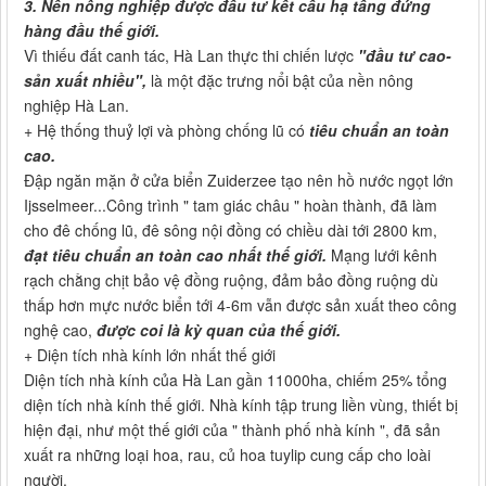
3. Nền nông nghiệp được đầu tư kết cấu hạ tầng đứng
hàng đầu thế giới.
Vì thiếu đất canh tác, Hà Lan thực thi chiến lược
"đầu tư cao-
sản xuất nhiều",
là một đặc trưng nổi bật của nền nông
nghiệp Hà Lan.
+ Hệ thống thuỷ lợi và phòng chống lũ có
tiêu chuẩn an toàn
cao.
Đập ngăn mặn ở cửa biển Zuiderzee tạo nên hồ nước ngọt lớn
Ijsselmeer...Công trình " tam giác châu " hoàn thành, đã làm
cho đê chống lũ, đê sông nội đồng có chiều dài tới 2800 km,
đạt tiêu chuẩn an toàn cao nhất thế giới.
Mạng lưới kênh
rạch chằng chịt bảo vệ đồng ruộng, đảm bảo đồng ruộng dù
thấp hơn mực nước biển tới 4-6m vẫn được sản xuất theo công
nghệ cao,
được coi là kỳ quan của thế giới.
+ Diện tích nhà kính lớn nhất thế giới
Diện tích nhà kính của Hà Lan gần 11000ha, chiếm 25% tổng
diện tích nhà kính thế giới. Nhà kính tập trung liền vùng, thiết bị
hiện đại, như một thế giới của " thành phố nhà kính ", đã sản
xuất ra những loại hoa, rau, củ hoa tuylip cung cấp cho loài
người.