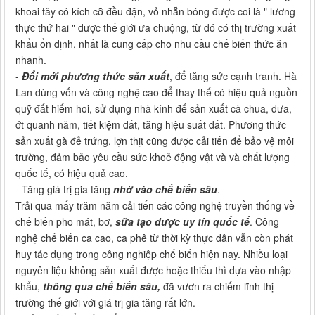
khoai tây có kích cỡ đều đặn, vỏ nhẵn bóng được coi là " lương
thực thứ hai " được thế giới ưa chuộng, từ đó có thị trường xuất
khẩu ổn định, nhất là cung cấp cho nhu cầu chế biến thức ăn
nhanh.
-
Đổi mới phương thức sản xuất
, để tăng sức cạnh tranh. Hà
Lan dùng vốn và công nghệ cao để thay thế có hiệu quả nguồn
quỹ đất hiếm hoi, sử dụng nhà kính để sản xuất cà chua, dưa,
ớt quanh năm, tiết kiệm đất, tăng hiệu suất đất. Phương thức
sản xuất gà đẻ trứng, lợn thịt cũng được cải tiến để bảo vệ môi
trường, đảm bảo yêu cầu sức khoẻ động vật và và chất lượng
quốc tế, có hiệu quả cao.
- Tăng giá trị gia tăng
nhờ vào chế biến sâu
.
Trải qua mấy trăm năm cải tiến các công nghệ truyền thống về
chế biến pho mát, bơ,
sữa tạo được uy tín quốc tế
. Công
nghệ chế biến ca cao, ca phê từ thời kỳ thực dân vẫn còn phát
huy tác dụng trong công nghiệp chế biến hiện nay. Nhiều loại
nguyên liệu không sản xuất được hoặc thiếu thì dựa vào nhập
khẩu,
thông qua chế biến sâu,
đã vươn ra chiếm lĩnh thị
trường thế giới với giá trị gia tăng rất lớn.