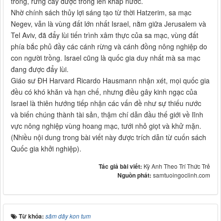
trồng, rừng cây được trồng lên khắp nước.
Nhờ chính sách thủy lợi sáng tạo từ thời Hatzerim, sa mạc
Negev, vẫn là vùng đất lớn nhất Israel, nằm giữa Jerusalem và
Tel Aviv, đã đẩy lùi tiến trình xâm thực của sa mạc, vùng đất
phía bắc phủ đầy các cánh rừng và cánh đồng nông nghiệp do
con người trồng. Israel cũng là quốc gia duy nhất mà sa mạc
đang được đẩy lùi.
Giáo sư ĐH Harvard Ricardo Hausmann nhận xét, mọi quốc gia
đều có khó khăn và hạn chế, nhưng điều gây kinh ngạc của
Israel là thiên hướng tiếp nhận các vấn đề như sự thiếu nước
và biến chúng thành tài sản, thậm chí dẫn đầu thế giới về lĩnh
vực nông nghiệp vùng hoang mạc, tưới nhỏ giọt và khử mặn.
(Nhiều nội dung trong bài viết này được trích dẫn từ cuốn sách
Quốc gia khởi nghiệp).
Tác giả bài viết:
Kỳ Anh Theo Trí Thức Trẻ
Nguồn phát:
samtuoingoclinh.com
Từ khóa:
sâm dây kon tum