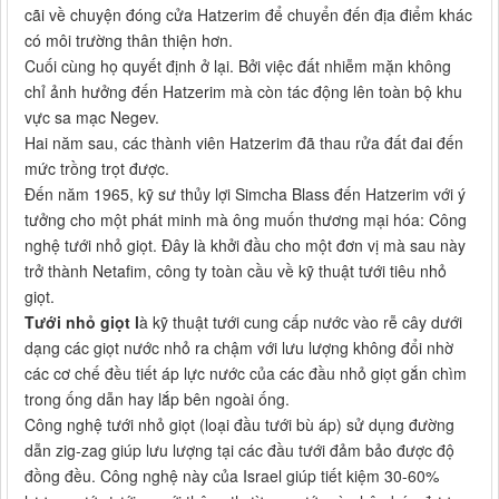
cãi về chuyện đóng cửa Hatzerim để chuyển đến địa điểm khác
có môi trường thân thiện hơn.
Cuối cùng họ quyết định ở lại. Bởi việc đất nhiễm mặn không
chỉ ảnh hưởng đến Hatzerim mà còn tác động lên toàn bộ khu
vực sa mạc Negev.
Hai năm sau, các thành viên Hatzerim đã thau rửa đất đai đến
mức trồng trọt được.
Đến năm 1965, kỹ sư thủy lợi Simcha Blass đến Hatzerim với ý
tưởng cho một phát minh mà ông muốn thương mại hóa: Công
nghệ tưới nhỏ giọt. Đây là khởi đầu cho một đơn vị mà sau này
trở thành Netafim, công ty toàn cầu về kỹ thuật tưới tiêu nhỏ
giọt.
Tưới nhỏ giọt l
à kỹ thuật tưới cung cấp nước vào rễ cây dưới
dạng các giọt nước nhỏ ra chậm với lưu lượng không đổi nhờ
các cơ chế đều tiết áp lực nước của các đầu nhỏ giọt gắn chìm
trong ống dẫn hay lắp bên ngoài ống.
Công nghệ tưới nhỏ giọt (loại đầu tưới bù áp) sử dụng đường
dẫn zig-zag giúp lưu lượng tại các đầu tưới đảm bảo được độ
đồng đều. Công nghệ này của Israel giúp tiết kiệm 30-60%