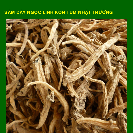
SÂM DÂY NGỌC LINH KON TUM NHẬT TRƯỜNG