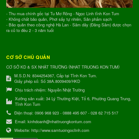
- Thu mua chính gốc tại Tu Mơ Rông - Ngọc Linh tỉnh Kon Tum
- Không chất bảo quản, Phơi sấy tự nhiên, Sản phẩm sạch
- Bảo quản theo công nghệ Hà Lan - Sâm dây (Đảng Sâm) được chọn
ra củ to đều 2 - 3 năm tuổi
CƠ SỞ CHỦ QUẢN
(
)
CƠ SỞ KD & SX NHẬT TRƯỜNG
NHAT TRUONG KON TUM
M.S.D.N: 8344254367, Cấp tại Tỉnh Kon Tum.
Giấy phép số: Số 38A.8009409/HKD
Chịu trách nhiệm:
Nguyễn Nhật Trường
Xưởng sản xuất:
34 Lý Thường Kiệt, Tổ 6, Phường Quang Trung,
Tỉnh Kon Tum
Điện thoại:
0906 968 923 - 0888 495 607 - 028 62 715 517
Email:
kinhdoanh@nhattruongkontum.com
Website:
http://www.samtuoingoclinh.com