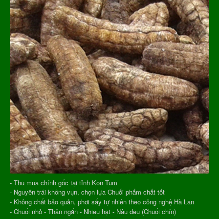
- Thu mua chính gốc tại tỉnh Kon Tum
- Nguyên trái không vụn, chọn lựa Chuối phẩm chất tốt
- Không chất bảo quản, phơi sấy tự nhiên theo công nghệ Hà Lan
- Chuối nhỏ - Thân ngắn - Nhiều hạt - Nâu đều (Chuối chín)