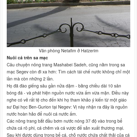
Văn phòng Netafim ở Hatzerim
Nuôi cá trên sa mạc
Câu chuyện nông trang Mashabei Sadeh, cũng nằm trong sa
mạc Segev còn đi xa hơn: Tìm cách tái chế nước không chỉ một
lần mà còn những 2 lần.
Họ đã đào giếng sâu gần nửa dặm - bằng chiều dài 10 sân
bóng đá - và phát hiện nguồn nước vừa ấm vừa mặn. Điều này
nghe có vẻ rất tệ cho đến khi họ tham khảo ý kiến từ một giáo
sư Đại học Ben-Gurion tại Negev: Vị này nhận ra đây là nguồn
nước hoàn hảo để nuôi cá nước ấm.
Các nông trang bắt đầu bơm nước nóng 37 độ vào trong bể
chứa cá rô phi, cá chẽm và cá vược để sản xuất thương mại.
Sau khi được dùng trong bể cá, chỗ nước chứa chất thải của cá