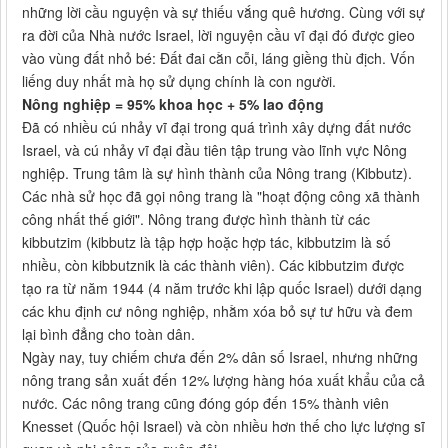
những lời cầu nguyện và sự thiếu vắng quê hương. Cùng với sự
ra đời của Nhà nước Israel, lời nguyện cầu vĩ đại đó được gieo
vào vùng đất nhỏ bé: Đất đai cằn cỗi, láng giềng thù địch. Vốn
liếng duy nhất mà họ sử dụng chính là con người.
Nông nghiệp = 95% khoa học + 5% lao động
Đã có nhiều cú nhảy vĩ đại trong quá trình xây dựng đất nước
Israel, và cú nhảy vĩ đại đầu tiên tập trung vào lĩnh vực Nông
nghiệp. Trung tâm là sự hình thành của Nông trang (Kibbutz).
Các nhà sử học đã gọi nông trang là "hoạt động công xã thành
công nhất thế giới". Nông trang được hình thành từ các
kibbutzim (kibbutz là tập hợp hoặc hợp tác, kibbutzim là số
nhiều, còn kibbutznik là các thành viên). Các kibbutzim được
tạo ra từ năm 1944 (4 năm trước khi lập quốc Israel) dưới dạng
các khu định cư nông nghiệp, nhằm xóa bỏ sự tư hữu và đem
lại bình đẳng cho toàn dân.
Ngày nay, tuy chiếm chưa đến 2% dân số Israel, nhưng những
nông trang sản xuất đến 12% lượng hàng hóa xuất khẩu của cả
nước. Các nông trang cũng đóng góp đến 15% thành viên
Knesset (Quốc hội Israel) và còn nhiều hơn thế cho lực lượng sĩ