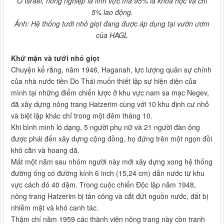
Ở Israel, nông nghiệp là lĩnh vực mà 95% là khoa học và chỉ
5% lao động.
Ảnh: Hệ thống tưới nhỏ giọt đang được áp dụng tại vườn ươm
của HAGL
Khử mặn và tưới nhỏ giọt
Chuyện kể rằng, năm 1946, Haganah, lực lượng quân sự chính
của nhà nước tiền Do Thái muốn thiết lập sự hiện diện của
mình tại những điểm chiến lược ở khu vực nam sa mạc Negev,
đã xây dựng nông trang Hatzerim cùng với 10 khu định cư nhỏ
và biệt lập khác chỉ trong một đêm tháng 10.
Khi bình minh ló dạng, 5 người phụ nữ và 21 người đàn ông
được phái đến xây dựng cộng đồng, họ đứng trên một ngọn đồi
khô cằn và hoang dã.
Mất một năm sau nhóm người này mới xây dựng xong hệ thống
đường ống có đường kính 6 inch (15,24 cm) dẫn nước từ khu
vực cách đó 40 dặm. Trong cuộc chiến Độc lập năm 1948,
nông trang Hatzerim bị tấn công và cắt đứt nguồn nước, đất bị
nhiễm mặt và khó canh tác.
Thậm chí năm 1959 các thành viên nông trang này còn tranh