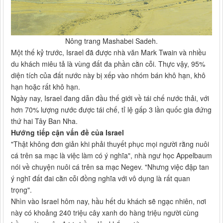
Nông trang Mashabei Sadeh.
Một thế kỷ trước, Israel đã được nhà văn Mark Twain và nhiều
du khách miêu tả là vùng đất đa phần cằn cỗi. Thực vậy, 95%
diện tích của đất nước này bị xếp vào nhóm bán khô hạn, khô
hạn hoặc rất khô hạn.
Ngày nay, Israel đang dẫn đầu thế giới về tái chế nước thải, với
hơn 70% lượng nước được tái chế, tỉ lệ gấp 3 lần quốc gia đứng
thứ hai Tây Ban Nha.
Hướng tiếp cận vấn đề của Israel
"Thật không đơn giản khi phải thuyết phục mọi người rằng nuôi
cá trên sa mạc là việc làm có ý nghĩa", nhà ngư học Appelbaum
nói về chuyện nuôi cá trên sa mạc Negev. "Nhưng việc đập tan
ý nghĩ đất đai cằn cỗi đồng nghĩa với vô dụng là rất quan
trọng".
Nhìn vào Israel hôm nay, hầu hết du khách sẽ ngạc nhiên, nơi
này có khoảng 240 triệu cây xanh do hàng triệu người cùng