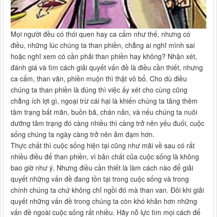
Mọi người đều có thói quen hay ca cẩm như thế, nhưng có
điều, những lúc chúng ta than phiền, chẳng ai nghĩ mình sai
hoặc nghĩ xem có cần phải than phiền hay không? Nhận xét,
đánh giá và tìm cách giải quyết vấn đề là điều cần thiết, nhưng
ca cẩm, than vãn, phiền muộn thì thật vô bổ. Cho dù điều
chúng ta than phiền là đúng thì việc ấy xét cho cùng cũng
chẳng ích lợi gì, ngoại trừ cái hại là khiến chúng ta tăng thêm
tâm trạng bất mãn, buồn bã, chán nản, và nếu chúng ta nuôi
dưỡng tâm trạng đó càng nhiều thì càng trở nên yếu đuối, cuộc
sống chúng ta ngày càng trở nên ảm đạm hơn.
Thực chất thì cuộc sống hiện tại cũng như mãi về sau có rất
nhiều điều để than phiền, vì bản chất của cuộc sống là không
bao giờ như ý. Nhưng điều cần thiết là làm cách nào để giải
quyết những vấn đề đang tồn tại trong cuộc sống và trong
chính chúng ta chứ không chỉ ngồi đó mà than van. Đôi khi giải
quyết những vấn đề trong chúng ta còn khó khăn hơn những
vấn đề ngoài cuộc sống rất nhiều. Hãy nỗ lực tìm mọi cách để