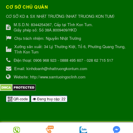
CƠ SỞ CHỦ QUẢN
(
)
CƠ SỞ KD & SX NHẬT TRƯỜNG
NHAT TRUONG KON TUM
M.S.D.N: 8344254367, Cấp tại Tỉnh Kon Tum.
Giấy phép số: Số 38A.8009409/HKD
Chịu trách nhiệm:
Nguyễn Nhật Trường
Xưởng sản xuất:
34 Lý Thường Kiệt, Tổ 6, Phường Quang Trung,
Tỉnh Kon Tum
Điện thoại:
0906 968 923 - 0888 495 607 - 028 62 715 517
Email:
kinhdoanh@nhattruongkontum.com
Website:
http://www.samtuoingoclinh.com
QR-code
Đang truy cập: 22