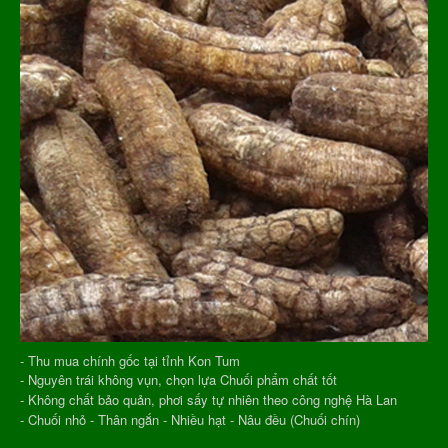
- Thu mua chính gốc tại tỉnh Kon Tum
- Nguyên trái không vụn, chọn lựa Chuối phẩm chất tốt
- Không chất bảo quản, phơi sấy tự nhiên theo công nghệ Hà Lan
- Chuối nhỏ - Thân ngắn - Nhiều hạt - Nâu đều (Chuối chín)