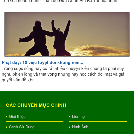
Tôn Giả hoặc Thánh Thần do Đức Quan Âm Bồ Tát hóa thân.
Phật dạy: 10 việc tuyệt đối không nên...
Trong cuộc sống này có rất nhiều chuyện kiến chúng ta phải suy
nghĩ, phiền lòng và thất vọng những hãy học cách đối mặt và giải
quyết vấn đề.<br...
CÁC CHUYÊN MỤC CHÍNH
Giới thiệu
Liên hệ
Cách Sử Dụng
Hình Ảnh