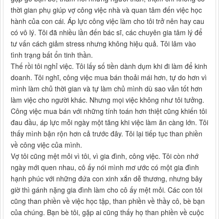
thời gian phụ giúp vợ công việc nhà và quan tâm đến việc học
hành của con cái. Áp lực công việc làm cho tôi trở nên hay cau
có vô lý. Tôi đã nhiều lần đến bác sĩ, các chuyên gia tâm lý để
tư vấn cách giảm stress nhưng không hiệu quả. Tôi lâm vào
tình trạng bất ổn tinh thần.
Thế rồi tôi nghỉ việc. Tôi lấy số tiền dành dụm khi đi làm để kinh
doanh. Tôi nghĩ, công việc mua bán thoải mái hơn, tự do hơn vì
mình làm chủ thời gian và tự làm chủ mình dù sao vẫn tốt hơn
làm việc cho người khác. Nhưng mọi việc không như tôi tưởng.
Công việc mua bán với những tính toán hơn thiệt cũng khiến tôi
đau đầu, áp lực mỗi ngày một tăng khi việc làm ăn càng lớn. Tôi
thấy mình bận rộn hơn cả trước đây. Tôi lại tiếp tục than phiền
về công việc của mình.
Vợ tôi cũng mệt mỏi vì tôi, vì gia đình, công việc. Tôi còn nhớ
ngày mới quen nhau, cô ấy nói mình mơ ước có một gia đình
hạnh phúc với những đứa con xinh xắn dễ thương, nhưng bây
giờ thì gánh nặng gia đình làm cho cô ấy mệt mỏi. Các con tôi
cũng than phiền về việc học tập, than phiền về thầy cô, bè bạn
của chúng. Bạn bè tôi, gặp ai cũng thấy họ than phiền về cuộc