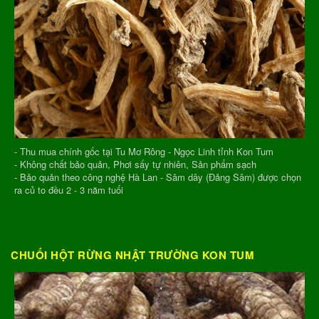
- Thu mua chính gốc tại Tu Mơ Rông - Ngọc Linh tỉnh Kon Tum
- Không chất bảo quản, Phơi sấy tự nhiên, Sản phẩm sạch
- Bảo quản theo công nghệ Hà Lan - Sâm dây (Đảng Sâm) được chọn
ra củ to đều 2 - 3 năm tuổi
CHUỐI HỘT RỪNG NHẬT TRƯỜNG KON TUM