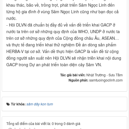
khau thác, bảo về, trồng trọt, phát triển Sâm Ngọc Linh đến
từng hộ gia đình ở vùng Sâm Ngọc Linh cũng như bạn đọc cả
nước.
- Hôi DLVN đã chuẩn bị đầy đủ về vấn đề triển khai GACP ở
nước ta trên cơ sở những quy định của WHO, UNDP ở nước ta
trên cơ sở những quy định của Cộng đồng châu Âu, ASEAN…
và thực tế đang triển khai thử nghiệm Đề án dòng sản phẩm
HERBA-V tại cơ sở. Vấn dề thực hiện GACP là vấn đề từ cộng
đồng người sản xuất nên Hội DLVN sẽ nhận triễn khai nội dung
GACP trong Dự an phát triển toàn diện cây Sâm VN.
Tác giả bài viết:
Nhật Trường - Sưu Tầm
Nguồn phát:
samtuoingoclinh.com
Từ khóa:
sâm dây kon tum
Tổng số điểm của bài viết là: 0 trong 0 đánh giá