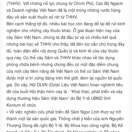
(THHV). Với những nỗ lực chung từ Chính Phủ, Các Bộ Ngành
và Doanh nghiệp Việt Nam đã là một trong những nước hàng
đầu về sản xuất thuốc số rét từ THHV.
Bên cạnh thắng lợi đó, nhiều bài học còn đang để lại để rút kinh
nghiệm cho những cây thuốc khác. Ở giai đoạn hiện nay của
cây Sâm Việt Nam, chúng ta đã đầu tư và có nhiều kết quả
nhưng bài học về THHV cho thấy, đã đến lúc cần chú trọng đầy
đủ, toàn diện đến nội dung Quản lý và kinh tế của cây thuốc
quý này. Có thể cây Sâm và THHV khác nhau về tác dụng
phòng chữa bệnh nhưng chúng đều có một đặc diểm chung
của một cây tiềm năng để Việt Nam có thể có Sâm Việt Nam
được một vị trí xứng đáng trên thế giới, đem lại nguồn lợi quốc
gia. Do vậy, Hội DLVN (Dược Liệu Việt Nam) hoan nghênh tiêu
đề của buổi Hội thảo hôm nay là : “Khai thác, phát triển và xây
dựng thương hiệu Sâm Việt Nam” do Bộ Y tế UBND tỉnh
Kontum tổ chức.
• Về việc nghiên cứu phát triển để Sâm Ngọc Linh thực sự trở
thành một tài sản quốc gia: Thống nhất ý kiển của anh Nguyễn
Thượng Dong đề nghị Bộ Y tế, Bộ Khoa học công nghệ, Bộ Kế