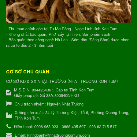
- Thu mua chính gốc tại Tu Mơ Rông - Ngọc Linh tỉnh Kon Tum
- Không chất bảo quản, Phơi sấy tự nhiên, Sản phẩm sạch
- Bảo quản theo công nghệ Hà Lan - Sâm dây (Đảng Sâm) được chọn
ra củ to đều 2 - 3 năm tuổi
CƠ SỞ CHỦ QUẢN
(
)
CƠ SỞ KD & SX NHẬT TRƯỜNG
NHAT TRUONG KON TUM
M.S.D.N: 8344254367, Cấp tại Tỉnh Kon Tum.
Giấy phép số: Số 38A.8009409/HKD
Chịu trách nhiệm:
Nguyễn Nhật Trường
Xưởng sản xuất:
34 Lý Thường Kiệt, Tổ 6, Phường Quang Trung,
Tỉnh Kon Tum
Điện thoại:
0906 968 923 - 0888 495 607 - 028 62 715 517
Email:
kinhdoanh@nhattruongkontum.com