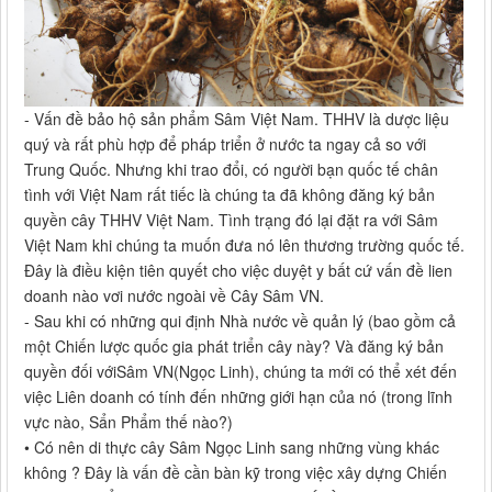
- Vấn đề bảo hộ sản phẩm Sâm Việt Nam. THHV là dược liệu
quý và rất phù hợp để pháp triển ở nước ta ngay cả so với
Trung Quốc. Nhưng khi trao đổi, có người bạn quốc tế chân
tình với Việt Nam rất tiếc là chúng ta đã không đăng ký bản
quyền cây THHV Việt Nam. Tình trạng đó lại đặt ra với Sâm
Việt Nam khi chúng ta muốn đưa nó lên thương trường quốc tế.
Đây là điều kiện tiên quyết cho việc duyệt y bất cứ vấn đề lien
doanh nào vơi nước ngoài về Cây Sâm VN.
- Sau khi có những qui định Nhà nước về quản lý (bao gồm cả
một Chiến lược quốc gia phát triển cây này? Và đăng ký bản
quyền đối vớiSâm VN(Ngọc Linh), chúng ta mới có thể xét đến
việc Liên doanh có tính đến những giới hạn của nó (trong lĩnh
vực nào, Sẩn Phẩm thế nào?)
• Có nên di thực cây Sâm Ngọc Linh sang những vùng khác
không ? Đây là vấn đề cần bàn kỹ trong việc xây dựng Chiến