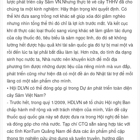
lược phát triển cây Sâm VN.Nhưng thực tế về cây THHV đã cho
chúng ta một kinh nghiệm: Hãy thận trọng khi quyết định. Có
thể khi đưa sang trồng nơi khác sẽ giúp xóa đói giảm nghèo
nhưng nhìn tổng thể thì đó chỉ là lợi ích trước mắt. Và kết cục
khi di thực các loại thuốc sang vùng khác sẽ làm giảm tác dụng
của cây thuốc đó, tiêu biểu là sâm ngọc linh, do đó sẽ không
lường hết được hậu quả khi tài sản quốc gia đó tự bị mai một và
rồi đến lúc ta lại phải bắt đầu làm lại. Hơn nữa, do tính đa dạng
sinh học nước ta, Nhà nước nên khuyến kích để mỗi địa
phương tìm được những dược liệu của riêng mình mà vun đắp,
phát triển cũng như hiện đã có một đề án do Nhật tài trợ để mỗi
làng có một sản phẩm cho mình.
• Hội DLVN có thể đóng góp gì trong Dự án phát triển toàn diện
cây Sâm Việt Nam?
- Trước hết, trong quý 1/2009, HDLVN sẽ tổ chức Hội nghị Ban
chấp hành mở rộng và với trách nhiệm của mình, Vấn đề cây
thuốc quý quốc gia này sẽ được đưa ra trong Hội nghị để bàn
và đóng góp cho nhà nước. Tạp chí CTQ sẵn sàng hợp tác với
các tỉnh KonTum Quảng Nam để đưa các ấn phẩm phổ cập
thong tin nghiên cứu ứng dụng và tuyên truyền, hướng dẫn