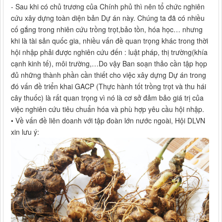
- Sau khi có chủ trương của Chính phủ thì nên tổ chức nghiên
cứu xây dựng toàn diện bản Dự án này. Chúng ta đã có nhiều
cố gắng trong nhiên cứu trồng trọt,bảo tồn, hóa học… nhưng
khi là tài sản quốc gia, nhiều vấn đề quan trọng khác trong thời
hội nhập phải được nghiên cứu đến : luật pháp, thị trường(khía
cạnh kinh tế), môi trường,…Do vậy Ban soạn thảo cần tập họp
đủ những thành phần cần thiết cho việc xây dựng Dự án trong
đó vấn đề triển khai GACP (Thực hành tốt trồng trọt và thu hái
cây thuốc) là rất quan trọng vì nó là cơ sở đảm bảo giá trị của
việc nghiên cứu tiêu chuẩn hóa và phù hợp yêu cầu hội nhập.
• Về vấn đề liên doanh với tập đoàn lớn nước ngoài, Hội DLVN
xin lưu ý: