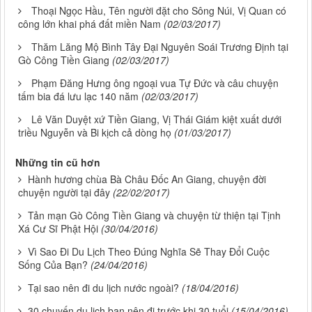
Thoại Ngọc Hầu, Tên người đặt cho Sông Núi, Vị Quan có
công lớn khai phá đất miền Nam
(02/03/2017)
Thăm Lăng Mộ Bình Tây Đại Nguyên Soái Trương Định tại
Gò Công Tiền Giang
(02/03/2017)
Phạm Đăng Hưng ông ngoại vua Tự Đức và câu chuyện
tấm bia đá lưu lạc 140 năm
(02/03/2017)
Lê Văn Duyệt xứ Tiền Giang, Vị Thái Giám kiệt xuất dưới
triều Nguyễn và Bi kịch cả dòng họ
(01/03/2017)
Những tin cũ hơn
Hành hương chùa Bà Châu Đốc An Giang, chuyện đời
chuyện người tại đây
(22/02/2017)
Tản mạn Gò Công Tiền Giang và chuyện từ thiện tại Tịnh
Xá Cư Sĩ Phật Hội
(30/04/2016)
Vì Sao Đi Du Lịch Theo Đúng Nghĩa Sẽ Thay Đổi Cuộc
Sống Của Bạn?
(24/04/2016)
Tại sao nên đi du lịch nước ngoài?
(18/04/2016)
30 chuyến du lịch bạn nên đi trước khi 30 tuổi
(15/04/2016)