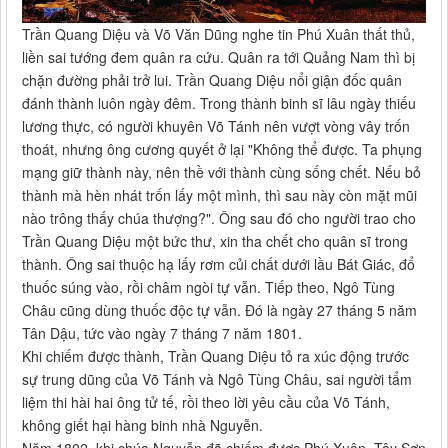
Trần Quang Diệu và Võ Văn Dũng nghe tin Phú Xuân thất thủ,
liền sai tướng đem quân ra cứu. Quân ra tới Quảng Nam thì bị
chặn đường phải trở lui. Trần Quang Diệu nổi giận đốc quân
đánh thành luôn ngày đêm. Trong thành binh sĩ lâu ngày thiếu
lương thực, có người khuyên Võ Tánh nên vượt vòng vây trốn
thoát, nhưng ông cương quyết ở lại "Không thể được. Ta phụng
mạng giữ thành này, nên thề với thành cùng sống chết. Nếu bỏ
thành mà hèn nhát trốn lấy một mình, thì sau này còn mặt mũi
nào trông thấy chúa thượng?". Ông sau đó cho người trao cho
Trần Quang Diệu một bức thư, xin tha chết cho quân sĩ trong
thành. Ông sai thuộc hạ lấy rơm củi chất dưới lầu Bát Giác, đổ
thuốc súng vào, rồi châm ngòi tự vẫn. Tiếp theo, Ngô Tùng
Châu cũng dùng thuốc độc tự vẫn. Đó là ngày 27 tháng 5 năm
Tân Dậu, tức vào ngày 7 tháng 7 năm 1801.
Khi chiếm được thành, Trần Quang Diệu tỏ ra xúc động trước
sự trung dũng của Võ Tánh và Ngô Tùng Châu, sai người tẩm
liệm thi hài hai ông tử tế, rồi theo lời yêu cầu của Võ Tánh,
không giết hại hàng binh nhà Nguyễn.