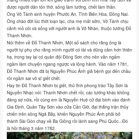
được người dân tôn thờ, sống làm tướng, chết làm thần.
Ông Võ Tánh sinh huyện Phước An, Tỉnh Biên Hòa, Đồng Nai.
Ông chào đời lúc thời loạn lạc, cha mẹ mất sớm, Võ Tánh chịu
cảnh mồ côi và sống với người anh là Võ Nhàn, thuộc tướng Đỗ
Thanh Nhơn.
Nói thêm về Đỗ Thanh Nhơn, Một số sách cho rằng ông là
người tự phụ cho rằng mình người có tài và dũng cảm hơn thiên
hạ, trong tay lại có quân đội Đông Sơn cho nên vẫn ngấm
ngầm làm chuyện ngang ngược và lộng hành. Vào năm 1781,
Đỗ Thanh Nhơn đã bị Nguyễn Phúc Ánh giả bệnh gọi đến chầu
rồi ngầm sai võ sĩ giết chết.
Hay tin Đỗ Thanh Nhơn bị giết, thủ lĩnh phong trào Tây Sơn là
Nguyễn Nhạc nói: Thanh Nhơn chết rồi, các tướng khác không
đáng sợ nữa, rồi cùng em là Nguyễn Huệ cử đại binh vào đánh
Gia Định. Quân Tây Sơn vào cửa Cần Giờ, đại thắng trận thủy
chiến trên sông Ngã Bảy, khiến Nguyễn Phúc Ánh phải bỏ
thành Sài Gòn chạy về Ba Giồng rồi lánh sang Phú Quốc...Đó
là hồi tháng 3 năm 1782.