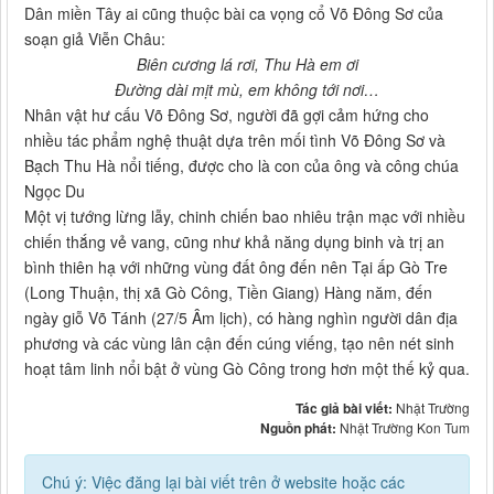
Dân miền Tây ai cũng thuộc bài ca vọng cổ Võ Đông Sơ của
soạn giả Viễn Châu:
Biên cương lá rơi, Thu Hà em ơi
Đường dài mịt mù, em không tới nơi…
Nhân vật hư cấu Võ Đông Sơ, người đã gợi cảm hứng cho
nhiều tác phẩm nghệ thuật dựa trên mối tình Võ Đông Sơ và
Bạch Thu Hà nổi tiếng, được cho là con của ông và công chúa
Ngọc Du
Một vị tướng lừng lẫy, chinh chiến bao nhiêu trận mạc với nhiều
chiến thắng vẻ vang, cũng như khả năng dụng binh và trị an
bình thiên hạ với những vùng đất ông đến nên Tại ấp Gò Tre
(Long Thuận, thị xã Gò Công, Tiền Giang) Hàng năm, đến
ngày giỗ Võ Tánh (27/5 Âm lịch), có hàng nghìn người dân địa
phương và các vùng lân cận đến cúng viếng, tạo nên nét sinh
hoạt tâm linh nổi bật ở vùng Gò Công trong hơn một thế kỷ qua.
Tác giả bài viết:
Nhật Trường
Nguồn phát:
Nhật Trường Kon Tum
Chú ý: Việc đăng lại bài viết trên ở website hoặc các