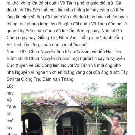
ra khỏi vòng lửa thì bị quân Võ Tánh phóng giáo diệt trừ. Cả
đạo binh Tây Sơn thất bại, làm cho thắng lợi này củng cố thêm
lòng tin binh sĩ, ông đã thành lập một đạo binh bách chiến bách
thắng, oai phong lừng lẫy dễ nghe đội quân Võ Tánh đến nơi là
quân Tây Sơn chưa đánh đã lo kiếm đường chạy. Nên tại Gò
Công ngày nay, Giồng Tre, Đầm Vạn Thắng là nơi danh tiếng
Võ Tánh lẫy lừng, nhân dân còn nhắc nhở.
Năm 1787, Chúa Nguyễn Ánh từ nước Xiêm về đến Hà Tiên,
trước khi đi Chúa Nguyễn đã phái một người tin cậy là Nguyễn
Đức Xuyên về Gò Công liên lạc với Võ Tánh và mời ông phò
nhà Nguyễn vì nghe tin chiến thắng vang dội của ông trước Tây
Sơn tại Giồng Tre, Đầm Vạn Thắng.
Lúc
này
Võ
Tánh
từ
chối,
tuy
nhiên