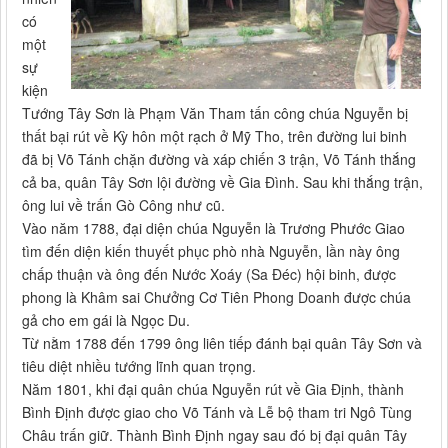
có
một
sự
kiện
Tướng Tây Sơn là Phạm Văn Tham tấn công chúa Nguyễn bị
thất bại rút về Kỳ hôn một rạch ở Mỹ Tho, trên đường lui binh
đã bị Võ Tánh chặn đường và xáp chiến 3 trận, Võ Tánh thắng
cả ba, quân Tây Sơn lội đường về Gia Đình. Sau khi thắng trận,
ông lui về trấn Gò Công như cũ.
Vào năm 1788, đại diện chúa Nguyễn là Trương Phước Giao
tìm đến diện kiến thuyết phục phò nhà Nguyễn, lần này ông
chấp thuận và ông đến Nước Xoáy (Sa Đéc) hội binh, được
phong là Khâm sai Chưởng Cơ Tiên Phong Doanh được chúa
gả cho em gái là Ngọc Du.
Từ nằm 1788 đến 1799 ông liên tiếp đánh bại quân Tây Sơn và
tiêu diệt nhiều tướng lĩnh quan trọng.
Năm 1801, khi đại quân chúa Nguyễn rút về Gia Định, thành
Bình Định được giao cho Võ Tánh và Lễ bộ tham tri Ngô Tùng
Châu trấn giữ. Thành Bình Định ngay sau đó bị đại quân Tây