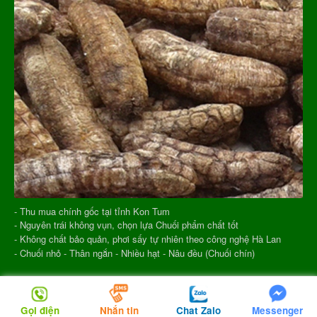
- Thu mua chính gốc tại tỉnh Kon Tum
- Nguyên trái không vụn, chọn lựa Chuối phẩm chất tốt
- Không chất bảo quản, phơi sấy tự nhiên theo công nghệ Hà Lan
- Chuối nhỏ - Thân ngắn - Nhiều hạt - Nâu đều (Chuối chín)
SÂM DÂY NGỌC LINH KON TUM NHẬT TRƯỜNG
Gọi điện
Nhắn tin
Chat Zalo
Messenger