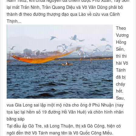
Năm 1802, khi chúa Nguyễn đã chiếm được Phú Xuân, Tây Sơn
lại mất Trấn Ninh, Trần Quang Diệu và Võ Văn Dũng phải bỏ
thành đi theo đường thượng đạo qua Lào về cứu vua Cảnh
Thịnh...
Theo
Vương
Hồng
Sển,
thì thi
hài Võ
Tánh
đã bị
cháy
hết.
Sau,
vua Gia Long sai lập một mộ nữa cho ông ở Phú Nhuận (nay
tọa lạc tại hẻm số 19 đường Hồ Văn Huê) và chôn hình nhân
bằng sáp
Tại đầu ấp Gò Tre, xã Long Thuận, thị xã Gò Công, hiện có
ngôi đền thờ Võ Tánh mang tên là Võ Quốc Công Miếu.