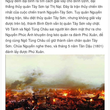
Nguy đem đại binh ra tìm cách giải vây cho Bình Định, đại
thắng thủy quân Tây Sơn tại Thị Nại. Đây là trận thủy chiến lớn
nhất của cuộc chiến tranh Nguyễn-Tây Sơn. Tuy quân Nguyễn
thắng trận, tiêu diệt thủy quân Tây Sơn, nhưng không giải vây
được trên bộ, thành Bình Định vẫn bị quân Tây Sơn vây chặt.
Võ Tánh và Ngô Tùng Châu sai người lén đem mật thư ra cho
Nguyễn Phúc Ánh khuyên ông kéo quân ra đánh Phú Xuân, để
ông cùng Ngô Tùng Châu cố giữ thành cầm chân quân Tây
Sơn. Chúa Nguyễn nghe theo, và tháng 5 năm Tân Dậu (1801)
đánh lấy được Phú Xuân.