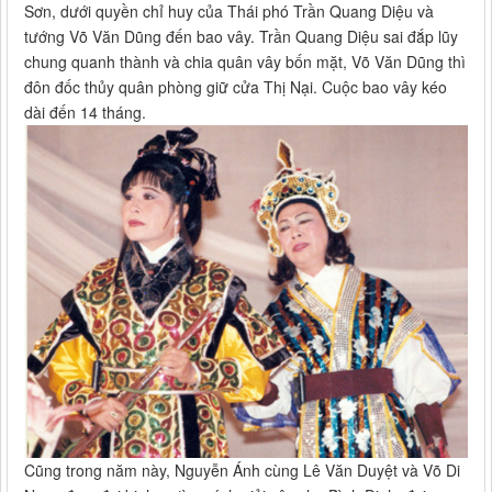
Sơn, dưới quyền chỉ huy của Thái phó Trần Quang Diệu và
tướng Võ Văn Dũng đến bao vây. Trần Quang Diệu sai đắp lũy
chung quanh thành và chia quân vây bốn mặt, Võ Văn Dũng thì
đôn đốc thủy quân phòng giữ cửa Thị Nại. Cuộc bao vây kéo
dài đến 14 tháng.
Cũng trong năm này, Nguyễn Ánh cùng Lê Văn Duyệt và Võ Di