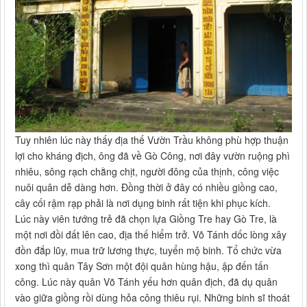
Tuy nhiên lúc này thấy địa thế Vườn Trầu không phù hợp thuận
lợi cho kháng địch, ông đã về Gò Công, nơi đây vườn ruộng phì
nhiêu, sông rạch chằng chịt, người đông của thịnh, công việc
nuôi quân dễ dàng hơn. Đồng thời ở đây có nhiều giồng cao,
cây cối rậm rạp phải là nơi dụng binh rất tiện khi phục kích.
Lúc này viên tướng trẻ đã chọn lựa Giồng Tre hay Gò Tre, là
một nơi đồi đất lên cao, địa thế hiểm trở. Võ Tánh dốc lòng xây
đồn đắp lũy, mua trữ lương thực, tuyển mộ binh. Tổ chức vừa
xong thì quân Tây Sơn một đội quân hùng hậu, ập đến tấn
công. Lúc này quân Võ Tánh yếu hơn quân địch, đã dụ quân
vào giữa giồng rồi dùng hỏa công thiêu rụi. Những binh sĩ thoát