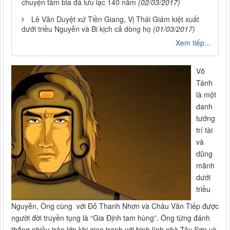
chuyện tấm bia đá lưu lạc 140 năm
(02/03/2017)
Lê Văn Duyệt xứ Tiền Giang, Vị Thái Giám kiệt xuất
dưới triều Nguyễn và Bi kịch cả dòng họ
(01/03/2017)
Xem tiếp...
Võ
Tánh
là một
danh
tướng
trí tài
và
dũng
mãnh
dưới
triều
Nguyễn, Ông cùng với Đỗ Thanh Nhơn và Châu Văn Tiếp được
người đời truyền tụng là “Gia Định tam hùng”. Ông từng đánh
thắng nhiều trận lớn khi giao tranh với binh lính nhà Tây Sơn và