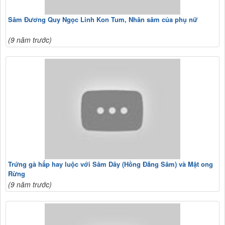
Sâm Đương Quy Ngọc Linh Kon Tum, Nhân sâm của phụ nữ
(9 năm trước)
Trứng gà hấp hay luộc với Sâm Dây (Hồng Đẳng Sâm) và Mật ong
Rừng
(9 năm trước)