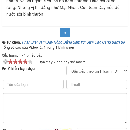
nhanh, và khi ngâm rượu sẽ đỏ đậm như màu của chuối hột
rừng. Nhưng vị thì đắng như Mật Nhân. Còn Sâm Dây nếu đổ
nước sôi bình thườn
...
Từ khóa:
Phân Biệt Sâm Dây Hồng Đẳng Sâm với Sâm Cao Cẳng Bách Bộ
Tổng số sao của Video là: 4 trong 1 bình chọn
Xếp hạng:
4
-
1
phiếu bầu
Bạn thấy Video này thế nào ?
Ý kiến bạn đọc