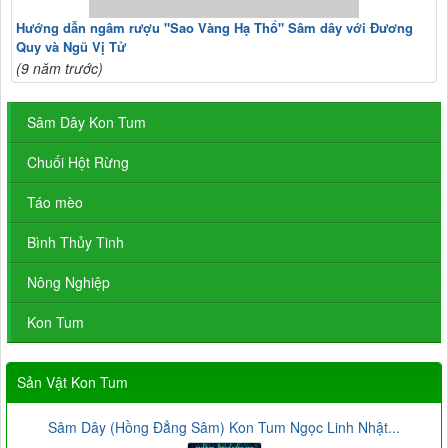
Hướng dẫn ngâm rượu "Sao Vàng Hạ Thổ" Sâm dây với Đương
Quy và Ngũ Vị Tử
(9 năm trước)
Sâm Dây Kon Tum
Chuối Hột Rừng
Táo mèo
Bình Thủy Tinh
Nông Nghiệp
Kon Tum
Sản Vật Kon Tum
Sâm Dây (Hồng Đẳng Sâm) Kon Tum Ngọc Linh Nhật...