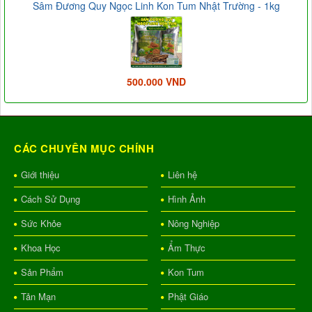
Sâm Đương Quy Ngọc Linh Kon Tum Nhật Trường - 1kg
500.000 VND
CÁC CHUYÊN MỤC CHÍNH
Giới thiệu
Liên hệ
Cách Sử Dụng
Hình Ảnh
Sức Khỏe
Nông Nghiệp
Khoa Học
Ẩm Thực
Sản Phẩm
Kon Tum
Tản Mạn
Phật Giáo