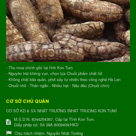
- Thu mua chính gốc tại tỉnh Kon Tum
- Nguyên trái không vụn, chọn lựa Chuối phẩm chất tốt
- Không chất bảo quản, phơi sấy tự nhiên theo công nghệ Hà Lan
- Chuối nhỏ - Thân ngắn - Nhiều hạt - Nâu đều (Chuối chín)
CƠ SỞ CHỦ QUẢN
(
)
CƠ SỞ KD & SX NHẬT TRƯỜNG
NHAT TRUONG KON TUM
M.S.D.N: 8344254367, Cấp tại Tỉnh Kon Tum.
Giấy phép số: Số 38A.8009409/HKD
Chịu trách nhiệm:
Nguyễn Nhật Trường