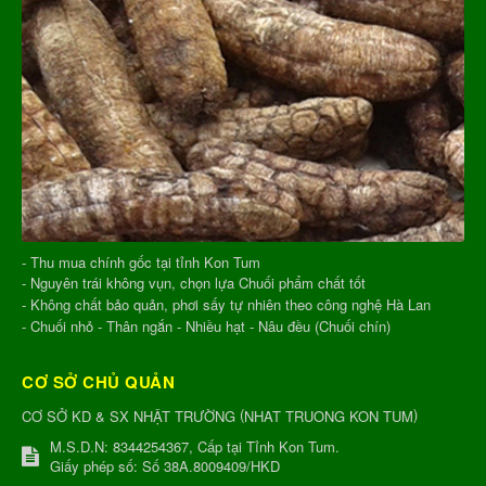
- Thu mua chính gốc tại tỉnh Kon Tum
- Nguyên trái không vụn, chọn lựa Chuối phẩm chất tốt
- Không chất bảo quản, phơi sấy tự nhiên theo công nghệ Hà Lan
- Chuối nhỏ - Thân ngắn - Nhiều hạt - Nâu đều (Chuối chín)
CƠ SỞ CHỦ QUẢN
(
)
CƠ SỞ KD & SX NHẬT TRƯỜNG
NHAT TRUONG KON TUM
M.S.D.N: 8344254367, Cấp tại Tỉnh Kon Tum.
Giấy phép số: Số 38A.8009409/HKD