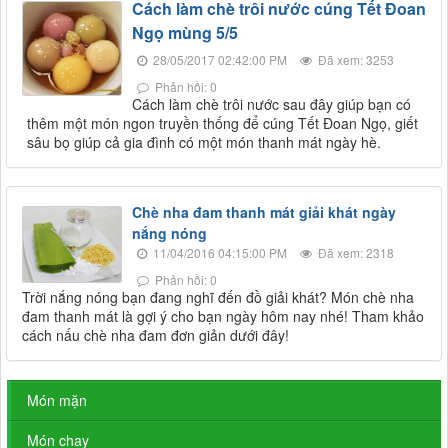
Cách làm chè trôi nước cúng Tết Đoan
Ngọ mùng 5/5
28/05/2017 02:42:00 PM
Đã xem: 3253
Phản hồi: 0
Cách làm chè trôi nước sau đây giúp bạn có
thêm một món ngon truyền thống để cúng Tết Đoan Ngọ, giết
sâu bọ giúp cả gia đình có một món thanh mát ngày hè.
Chè nha đam thanh mát giải khát ngày
nắng nóng
11/04/2016 04:15:00 PM
Đã xem: 2318
Phản hồi: 0
Trời nắng nóng bạn đang nghĩ đến đồ giải khát? Món chè nha
đam thanh mát là gợi ý cho bạn ngày hôm nay nhé! Tham khảo
cách nấu chè nha đam đơn giản dưới đây!
Món mặn
Món chay