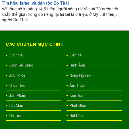
Tìm hiểu Israel và dân tộc Do Thái
Với tổng số khoảng 14,5 triệu người sống rải rác tại 73 nước trên
khắp thế giới (trong đó riêng tại Israel là 6 triệu, ở Mỹ 5,6 triệu),
người Do Thái...
CÁC CHUYÊN MỤC CHÍNH
Giới thiệu
Liên hệ
Cách Sử Dụng
Hình Ảnh
Sức Khỏe
Nông Nghiệp
Khoa Học
Ẩm Thực
Sản Phẩm
Kon Tum
Tản Mạn
Phật Giáo
Tin Tức
Hỏi Đáp