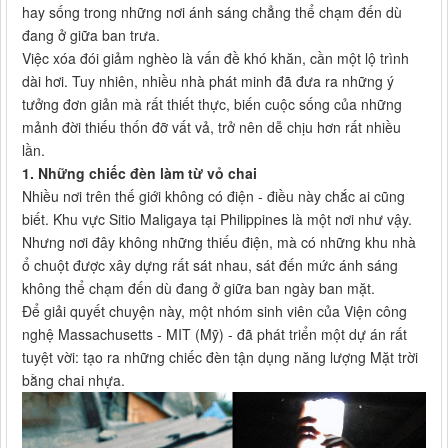
hay sống trong những nơi ánh sáng chẳng thể chạm đến dù
đang ở giữa ban trưa.
Việc xóa đói giảm nghèo là vấn đề khó khăn, cần một lộ trình
dài hơi. Tuy nhiên, nhiều nhà phát minh đã đưa ra những ý
tưởng đơn giản mà rất thiết thực, biến cuộc sống của những
mảnh đời thiếu thốn đỡ vất vả, trở nên dễ chịu hơn rất nhiều
lần.
1. Những chiếc đèn làm từ vỏ chai
Nhiều nơi trên thế giới không có điện - điều này chắc ai cũng
biết. Khu vực Sitio Maligaya tại Philippines là một nơi như vậy.
Nhưng nơi đây không những thiếu điện, mà có những khu nhà
ổ chuột được xây dựng rất sát nhau, sát đến mức ánh sáng
không thể chạm đến dù đang ở giữa ban ngày ban mặt.
Để giải quyết chuyện này, một nhóm sinh viên của Viện công
nghệ Massachusetts - MIT (Mỹ) - đã phát triển một dự án rất
tuyệt vời: tạo ra những chiếc đèn tận dụng năng lượng Mặt trời
bằng chai nhựa.