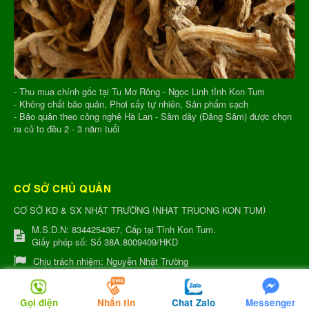
- Thu mua chính gốc tại Tu Mơ Rông - Ngọc Linh tỉnh Kon Tum
- Không chất bảo quản, Phơi sấy tự nhiên, Sản phẩm sạch
- Bảo quản theo công nghệ Hà Lan - Sâm dây (Đảng Sâm) được chọn
ra củ to đều 2 - 3 năm tuổi
CƠ SỞ CHỦ QUẢN
(
)
CƠ SỞ KD & SX NHẬT TRƯỜNG
NHAT TRUONG KON TUM
M.S.D.N: 8344254367, Cấp tại Tỉnh Kon Tum.
Giấy phép số: Số 38A.8009409/HKD
Chịu trách nhiệm:
Nguyễn Nhật Trường
Xưởng sản xuất:
34 Lý Thường Kiệt, Tổ 6, Phường Quang Trung,
Tỉnh Kon Tum
Gọi điện
Nhắn tin
Chat Zalo
Messenger