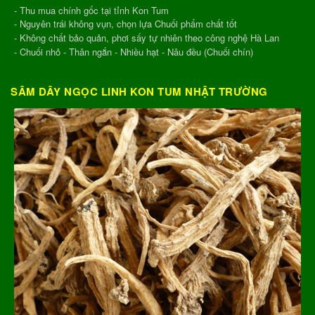
- Thu mua chính gốc tại tỉnh Kon Tum
- Nguyên trái không vụn, chọn lựa Chuối phẩm chất tốt
- Không chất bảo quản, phơi sấy tự nhiên theo công nghệ Hà Lan
- Chuối nhỏ - Thân ngắn - Nhiều hạt - Nâu đều (Chuối chín)
SÂM DÂY NGỌC LINH KON TUM NHẬT TRƯỜNG