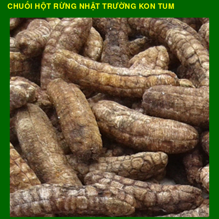
CHUỐI HỘT RỪNG NHẬT TRƯỜNG KON TUM