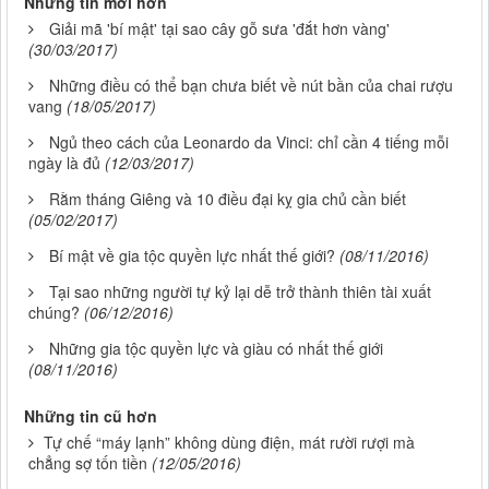
Những tin mới hơn
Giải mã 'bí mật' tại sao cây gỗ sưa 'đắt hơn vàng'
(30/03/2017)
Những điều có thể bạn chưa biết về nút bần của chai rượu
vang
(18/05/2017)
Ngủ theo cách của Leonardo da Vinci: chỉ cần 4 tiếng mỗi
ngày là đủ
(12/03/2017)
Rằm tháng Giêng và 10 điều đại kỵ gia chủ cần biết
(05/02/2017)
Bí mật về gia tộc quyền lực nhất thế giới?
(08/11/2016)
Tại sao những người tự kỷ lại dễ trở thành thiên tài xuất
chúng?
(06/12/2016)
Những gia tộc quyền lực và giàu có nhất thế giới
(08/11/2016)
Những tin cũ hơn
Tự chế “máy lạnh” không dùng điện, mát rười rượi mà
chẳng sợ tốn tiền
(12/05/2016)