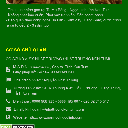
- Thu mua chính gốc tại Tu Mơ Rông - Ngọc Linh tỉnh Kon Tum
- Không chất bảo quản, Phơi sấy tự nhiên, Sản phẩm sạch
- Bảo quản theo công nghệ Hà Lan - Sâm dây (Đảng Sâm) được chọn
ra củ to đều 2 - 3 năm tuổi
CƠ SỞ CHỦ QUẢN
(
)
CƠ SỞ KD & SX NHẬT TRƯỜNG
NHAT TRUONG KON TUM
M.S.D.N: 8344254367, Cấp tại Tỉnh Kon Tum.
Giấy phép số: Số 38A.8009409/HKD
Chịu trách nhiệm:
Nguyễn Nhật Trường
Xưởng sản xuất:
34 Lý Thường Kiệt, Tổ 6, Phường Quang Trung,
Tỉnh Kon Tum
Điện thoại:
0906 968 923 - 0888 495 607 - 028 62 715 517
Email:
kinhdoanh@nhattruongkontum.com
Website:
http://www.samtuoingoclinh.com