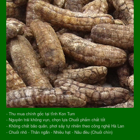
- Thu mua chính gốc tại tỉnh Kon Tum
- Nguyên trái không vụn, chọn lựa Chuối phẩm chất tốt
- Không chất bảo quản, phơi sấy tự nhiên theo công nghệ Hà Lan
- Chuối nhỏ - Thân ngắn - Nhiều hạt - Nâu đều (Chuối chín)