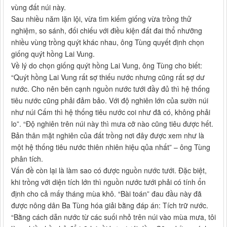
vùng đất núi này.
Sau nhiều năm lặn lội, vừa tìm kiếm giống vừa trồng thử
nghiệm, so sánh, đối chiếu với điều kiện đất đai thổ nhưỡng
nhiều vùng trồng quýt khác nhau, ông Tùng quyết định chọn
giống quýt hồng Lai Vung.
Về lý do chọn giống quýt hồng Lai Vung, ông Tùng cho biết:
“Quýt hồng Lai Vung rất sợ thiếu nước nhưng cũng rất sợ dư
nước. Cho nên bên cạnh nguồn nước tưới đầy đủ thì hệ thống
tiêu nước cũng phải đảm bảo. Với độ nghiên lớn của sườn núi
như núi Cấm thì hệ thống tiêu nước coi như đã có, không phải
lo”. “Độ nghiên trên núi này thì mưa cỡ nào cũng tiêu được hết.
Bản thân mặt nghiên của đất trồng nơi đây được xem như là
một hệ thống tiêu nước thiên nhiên hiệu qủa nhất” – ông Tùng
phân tích.
Vấn đề còn lại là làm sao có được nguồn nước tưới. Đặc biệt,
khi trồng với diện tích lớn thì nguồn nước tưới phải có tính ổn
định cho cả mấy tháng mùa khô. “Bài toán” đau đầu này đã
được nông dân Ba Tùng hóa giải bằng đáp án: Tích trữ nước.
“Bằng cách dẫn nước từ các suối nhỏ trên núi vào mùa mưa, tôi