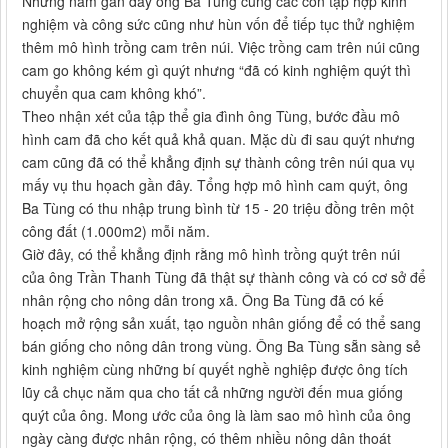
Những năm gần đây ông Ba Tùng cùng các con tập hợp kinh
nghiệm và công sức cũng như hùn vốn để tiếp tục thử nghiệm
thêm mô hình trồng cam trên núi. Việc trồng cam trên núi cũng
cam go không kém gì quýt nhưng “đã có kinh nghiệm quýt thì
chuyển qua cam không khó”.
Theo nhận xét của tập thể gia đình ông Tùng, bước đầu mô
hình cam đã cho kết quả khả quan. Mặc dù đi sau quýt nhưng
cam cũng đã có thể khẳng định sự thành công trên núi qua vụ
mấy vụ thu họach gần đây. Tổng hợp mô hình cam quýt, ông
Ba Tùng có thu nhập trung bình từ 15 - 20 triệu đồng trên một
công đất (1.000m2) mỗi năm.
Giờ đây, có thể khẳng định rằng mô hình trồng quýt trên núi
của ông Trần Thanh Tùng đã thật sự thành công và có cơ sở để
nhân rộng cho nông dân trong xã. Ông Ba Tùng đã có kế
hoạch mở rộng sản xuất, tạo nguồn nhân giống để có thể sang
bán giống cho nông dân trong vùng. Ông Ba Tùng sẵn sàng sẻ
kinh nghiệm cùng những bí quyết nghề nghiệp được ông tích
lũy cả chục năm qua cho tất cả những người đến mua giống
quýt của ông. Mong ước của ông là làm sao mô hình của ông
ngày càng được nhân rộng, có thêm nhiều nông dân thoát