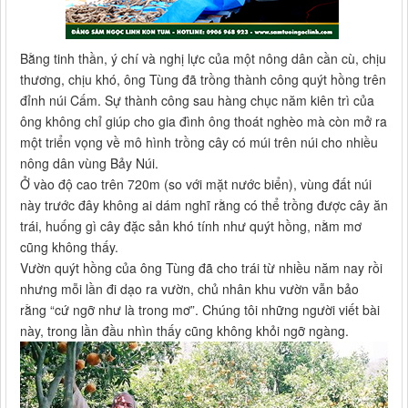
Bằng tinh thần, ý chí và nghị lực của một nông dân cần cù, chịu
thương, chịu khó, ông Tùng đã trồng thành công quýt hồng trên
đỉnh núi Cấm. Sự thành công sau hàng chục năm kiên trì của
ông không chỉ giúp cho gia đình ông thoát nghèo mà còn mở ra
một triển vọng về mô hình trồng cây có múi trên núi cho nhiều
nông dân vùng Bảy Núi.
Ở vào độ cao trên 720m (so với mặt nước biển), vùng đất núi
này trước đây không ai dám nghĩ rằng có thể trồng được cây ăn
trái, huống gì cây đặc sản khó tính như quýt hồng, nằm mơ
cũng không thấy.
Vườn quýt hồng của ông Tùng đã cho trái từ nhiều năm nay rồi
nhưng mỗi lần đi dạo ra vườn, chủ nhân khu vườn vẫn bảo
rằng “cứ ngỡ như là trong mơ”. Chúng tôi những người viết bài
này, trong lần đầu nhìn thấy cũng không khỏi ngỡ ngàng.