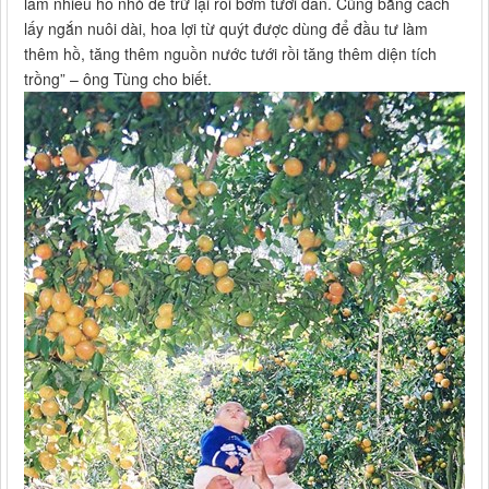
làm nhiều hồ nhỏ để trữ lại rồi bơm tưới dần. Cũng bằng cách
lấy ngắn nuôi dài, hoa lợi từ quýt được dùng để đầu tư làm
thêm hồ, tăng thêm nguồn nước tưới rồi tăng thêm diện tích
trồng” – ông Tùng cho biết.