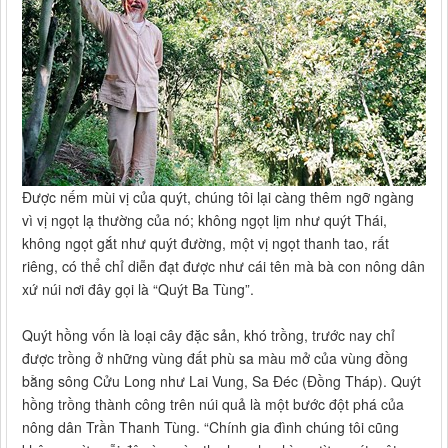
Được nếm mùi vị của quýt, chúng tôi lại càng thêm ngỡ ngàng
vì vị ngọt lạ thường của nó; không ngọt lịm như quýt Thái,
không ngọt gắt như quýt đường, một vị ngọt thanh tao, rất
riêng, có thể chỉ diễn đạt được như cái tên mà bà con nông dân
xứ núi nơi đây gọi là “Quýt Ba Tùng”.
Quýt hồng vốn là loại cây đặc sản, khó trồng, trước nay chỉ
được trồng ở những vùng đất phù sa màu mở của vùng đồng
bằng sông Cửu Long như Lai Vung, Sa Đéc (Đồng Tháp). Quýt
hồng trồng thành công trên núi quả là một bước đột phá của
nông dân Trần Thanh Tùng. “Chính gia đình chúng tôi cũng