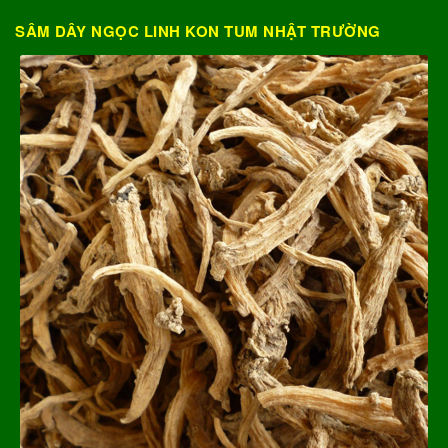
SÂM DÂY NGỌC LINH KON TUM NHẬT TRƯỜNG