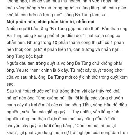
không ngờ, mỗi độ vào mùa thu hoạch, nhìn vườn quýt một
màu vàng hồng rực mà trong người cứ lâng lâng một cảm giác
khó tả, còn hơn cả trong mơ” – ông Ba Tùng tâm sự.
Một phần hên, chín phần kiên trì, nhẫn nại
Nhiều người bảo rằng “Ba Tùng gặp hên đó thôi”. Bản thân ông
Ba Tùng cũng không phủ nhận điều đó. “Thật sự là cũng có
phần hên. Nhưng trong 10 phần thành công thì chỉ có 1 phần
hên thôi; còn lại tới 9 phần kiên trì, can trường và nhẫn nại” –
ông Tùng bộc bạch.
Người đầu tiên trồng quýt là vợ ông Ba Tùng chứ không phải
ông. Yếu tố “hên” chính là ở đây. Từ một cây quýt “trồng chơi”
của vợ sau nhà, ông Ba Tùng mới có ý định thử trồng quýt xem
sao.
Sau khi “bắt chước vợ” thử trồng thêm vài cây thấy “có khả
năng” nên ông Tùng xuống núi, lặn lội khắp các vùng chuyên
canh cây ăn trái ở miệt các cù lao sông Tiền, sông Hậu để điều
nghiên, sưu tầm các giống quýt… Tuy nhiên, vốn liếng kinh
nghiệm ông thu thập được ở các nơi này cũng đều là “câu
chuyện cây quýt ở dưới đồng bằng; “Còn lên núi thì nó lại
khác”, lại phải vận dụng thêm sự trải nghiệm của nông dân trên