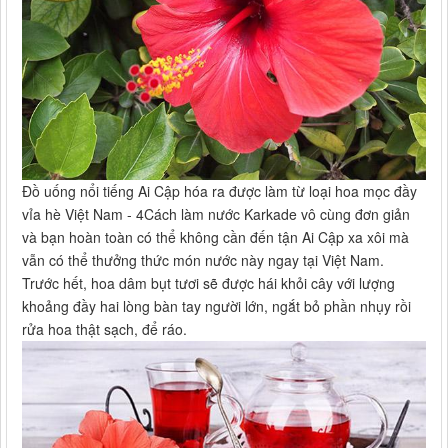
Đồ uống nổi tiếng Ai Cập hóa ra được làm từ loại hoa mọc đầy
vỉa hè Việt Nam - 4Cách làm nước Karkade vô cùng đơn giản
và bạn hoàn toàn có thể không cần đến tận Ai Cập xa xôi mà
vẫn có thể thưởng thức món nước này ngay tại Việt Nam.
Trước hết, hoa dâm bụt tươi sẽ được hái khỏi cây với lượng
khoảng đầy hai lòng bàn tay người lớn, ngắt bỏ phần nhụy rồi
rửa hoa thật sạch, để ráo.