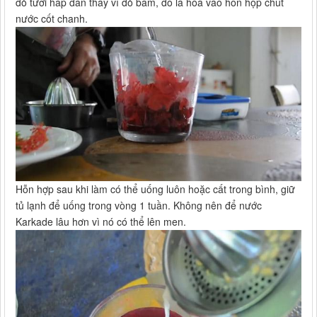
đỏ tươi hấp dẫn thay vì đỏ bầm, đó là hòa vào hỗn họp chút
nước cốt chanh.
Hỗn hợp sau khi làm có thể uống luôn hoặc cất trong bình, giữ
tủ lạnh để uống trong vòng 1 tuần. Không nên để nước
Karkade lâu hơn vì nó có thể lên men.