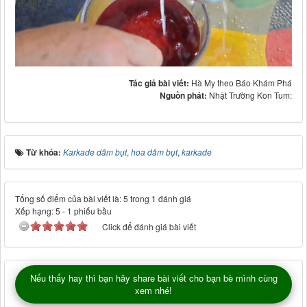
Tác giả bài viết:
Hà My theo Báo Khám Phá
Nguồn phát:
Nhật Trường Kon Tum:
Từ khóa:
Karkade dâm bụt
,
hoa dâm bụt
,
karkade
Tổng số điểm của bài viết là: 5 trong 1 đánh giá
Xếp hạng:
5
-
1
phiếu bầu
Click để đánh giá bài viết
Nếu thấy hay thì bạn hãy share bài viết cho bạn bè mình cùng
xem nhé!