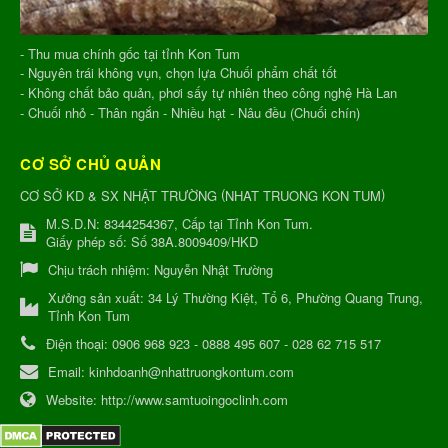
- Thu mua chính gốc tại tỉnh Kon Tum
- Nguyên trái không vụn, chọn lựa Chuối phẩm chất tốt
- Không chất bảo quản, phơi sấy tự nhiên theo công nghệ Hà Lan
- Chuối nhỏ - Thân ngắn - Nhiều hạt - Nâu đều (Chuối chín)
CƠ SỞ CHỦ QUẢN
(
)
CƠ SỞ KD & SX NHẬT TRƯỜNG
NHAT TRUONG KON TUM
M.S.D.N: 8344254367, Cấp tại Tỉnh Kon Tum.
Giấy phép số: Số 38A.8009409/HKD
Chịu trách nhiệm:
Nguyễn Nhật Trường
Xưởng sản xuất:
34 Lý Thường Kiệt, Tổ 6, Phường Quang Trung,
Tỉnh Kon Tum
Điện thoại:
0906 968 923 - 0888 495 607 - 028 62 715 517
Email:
kinhdoanh@nhattruongkontum.com
Website:
http://www.samtuoingoclinh.com