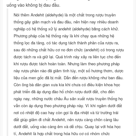
uống vào không bị đau đầu.
Nói thêm Andehit (aldehyde) là một chất trong rượu truyền
thống gây giãn mạch và đau đầu, nên hiện nay nhiều doanh
nghiệp có hệ thống xử lý andehit (aldehyde) bằng cách khử.
Phương pháp của hệ thống này là khi chạy qua những hệ
thống lọc đa tầng, có tác dụng tách thành phần của rượu ra,
sau đó những chất hữu cơ no đơn chức (andehit) có trong rượu
được tách ra và giữ lại. Quá trình này xảy ra liên tục cho đến
khi rượu được tách hoàn toàn. Nhưng làm theo phương pháp
này rượu phần nào đã giảm tinh túy, một số hương thơm, dược
liệu của men gốc đã bị mất. Dẫn đến rượu không như ban đầu.
Còn ông bà dân gian xưa kia khi chưa có điều kiện khoa học
phát triển đã áp dụng đào hố chôn rượu dưới đất, cho đến
ngày nay, những nước châu Âu sản xuất rượu truyền thống họ
vẫn còn áp dụng theo phương pháp này. Vì khi ngâm dưới đất
nơi có nhiệt độ cao hay còn gọi là địa nhiệt và từ trường trái
đất giúp giảm đi chất Andehit, nên rượu càng chôn càng lâu
dưới đất, uống vào càng êm và dễ chịu. Quay lại với hóa học
tí, Andehit là hợp chất trong hóa hữu cơ có nhóm chức