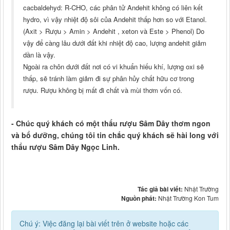
cacbaldehyd: R-CHO, các phân tử Andehit không có liên kết
hydro, vì vậy nhiệt độ sôi của Andehit thấp hơn so với Etanol.
(Axit > Rượu > Amin > Andehit , xeton và Este > Phenol) Do
vậy để càng lâu dưới đất khi nhiệt độ cao, lượng andehit giảm
dần là vậy.
Ngoài ra chôn dưới đất nơi có vi khuẩn hiếu khí, lượng oxi sẽ
thấp, sẽ tránh làm giảm đi sự phân hủy chất hữu cơ trong
rượu. Rượu không bị mất đi chất và mùi thơm vốn có.
- Chúc quý khách có một thẩu rượu Sâm Dây thơm ngon
và bổ dưỡng, chúng tôi tin chắc quý khách sẽ hài long với
thẩu rượu Sâm Dây Ngọc Linh.
Tác giả bài viết:
Nhật Trường
Nguồn phát:
Nhật Trường Kon Tum
Chú ý: Việc đăng lại bài viết trên ở website hoặc các