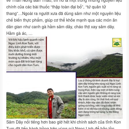
chính của các bài thuốc “thập toàn đại bổ”, “tứ quân tử
thang”…Ngoài ra người xưa đã dùng sâm như một nguyên liệu
chế biến thực phẩm, giúp cơ thể khỏe mạnh qua các món ăn
dân gian như canh gà hầm sâm dây, cháo thịt xay sâm dây.
Hầm gà ác, …
Sâm Dây nổi tiếng hơn bao giờ hết khi chính sách của tỉnh Kon
Tum đã tiến hành trồng trên vùng núi Ngọc Linh để bảo tồn