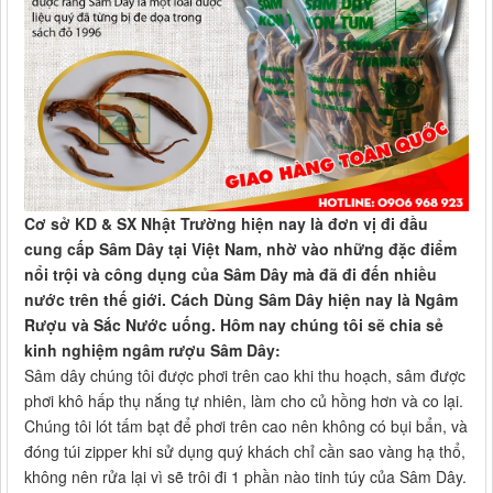
Cơ sở KD & SX Nhật Trường hiện nay là đơn vị đi đầu
cung cấp Sâm Dây tại Việt Nam, nhờ vào những đặc điểm
nổi trội và công dụng của Sâm Dây mà đã đi đến nhiều
nước trên thế giới. Cách Dùng Sâm Dây hiện nay là Ngâm
Rượu và Sắc Nước uống. Hôm nay chúng tôi sẽ chia sẻ
kinh nghiệm ngâm rượu Sâm Dây:
Sâm dây chúng tôi được phơi trên cao khi thu hoạch, sâm được
phơi khô hấp thụ nắng tự nhiên, làm cho củ hồng hơn và co lại.
Chúng tôi lót tấm bạt để phơi trên cao nên không có bụi bẩn, và
đóng túi zipper khi sử dụng quý khách chỉ cần sao vàng hạ thổ,
không nên rửa lại vì sẽ trôi đi 1 phần nào tinh túy của Sâm Dây.