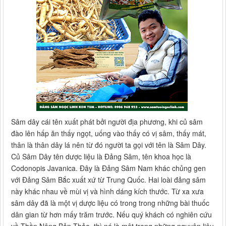
Sâm dây cái tên xuất phát bởi người địa phương, khi củ sâm
đào lên hấp ăn thấy ngọt, uống vào thấy có vị sâm, thấy mát,
thân là thân dây lá nên từ đó người ta gọi với tên là Sâm Dây.
Củ Sâm Dây tên dược liệu là Đảng Sâm, tên khoa học là
Codonopis Javanica. Đây là Đảng Sâm Nam khác chủng gen
với Đảng Sâm Bắc xuất xứ từ Trung Quốc. Hai loài đảng sâm
này khác nhau về mùi vị và hình dáng kích thước. Từ xa xưa
sâm dây đã là một vị dược liệu có trong trong những bài thuốc
dân gian từ hơn mấy trăm trước. Nếu quý khách có nghiên cứu
về Thần Nông Bản Thảo, thì nó là một trong những nguyên liệu