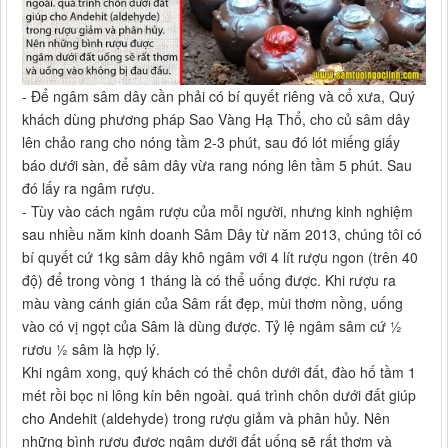
- Để ngâm sâm dây cần phải có bí quyết riêng và cổ xưa, Quý
khách dùng phương pháp Sao Vàng Hạ Thổ, cho củ sâm dây
lên chảo rang cho nóng tầm 2-3 phút, sau đó lót miếng giấy
báo dưới sàn, để sâm dây vừa rang nóng lên tầm 5 phút. Sau
đó lấy ra ngâm rượu.
- Tùy vào cách ngâm rượu của mỗi người, nhưng kinh nghiệm
sau nhiều năm kinh doanh Sâm Dây từ năm 2013, chúng tôi có
bí quyết cứ 1kg sâm dây khô ngâm với 4 lít rượu ngon (trên 40
độ) để trong vòng 1 tháng là có thể uống được. Khi rượu ra
màu vàng cánh gián của Sâm rất đẹp, mùi thơm nồng, uống
vào có vị ngọt của Sâm là dùng được. Tỷ lệ ngâm sâm cứ ½
rươu ½ sâm là hợp lý.
Khi ngâm xong, quý khách có thể chôn dưới đất, đào hố tầm 1
mét rồi bọc ni lông kín bên ngoài. quá trình chôn dưới đất giúp
cho Andehit (aldehyde) trong rượu giảm và phân hủy. Nên
những bình rượu được ngâm dưới đất uống sẽ rất thơm và