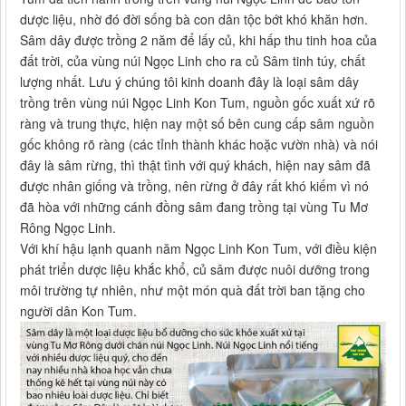
dược liệu, nhờ đó đời sống bà con dân tộc bớt khó khăn hơn.
Sâm dây được trồng 2 năm để lấy củ, khi hấp thu tinh hoa của
đất trời, của vùng núi Ngọc Linh cho ra củ Sâm tinh túy, chất
lượng nhất. Lưu ý chúng tôi kinh doanh đây là loại sâm dây
trồng trên vùng núi Ngọc Linh Kon Tum, nguồn gốc xuất xứ rõ
ràng và trung thực, hiện nay một số bên cung cấp sâm nguồn
gốc không rõ ràng (các tỉnh thành khác hoặc vườn nhà) và nói
đây là sâm rừng, thì thật tình với quý khách, hiện nay sâm đã
được nhân giống và trồng, nên rừng ở đây rất khó kiếm vì nó
đã hòa với những cánh đồng sâm đang trồng tại vùng Tu Mơ
Rông Ngọc Linh.
Với khí hậu lạnh quanh năm Ngọc Linh Kon Tum, với điều kiện
phát triển dược liệu khắc khổ, củ sâm được nuôi dưỡng trong
môi trường tự nhiên, như một món quà đất trời ban tặng cho
người dân Kon Tum.