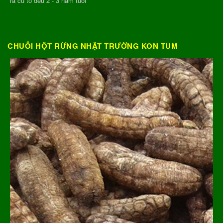
ra củ to đều 2 - 3 năm tuổi
CHUỐI HỘT RỪNG NHẬT TRƯỜNG KON TUM