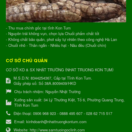
- Thu mua chính gốc tại tỉnh Kon Tum
- Nguyên trái không vụn, chọn lựa Chuối phẩm chất tốt
- Không chất bảo quản, phơi sấy tự nhiên theo công nghệ Hà Lan
- Chuối nhỏ - Thân ngắn - Nhiều hạt - Nâu đều (Chuối chín)
CƠ SỞ CHỦ QUẢN
(
)
CƠ SỞ KD & SX NHẬT TRƯỜNG
NHAT TRUONG KON TUM
M.S.D.N: 8344254367, Cấp tại Tỉnh Kon Tum.
Giấy phép số: Số 38A.8009409/HKD
Chịu trách nhiệm:
Nguyễn Nhật Trường
Xưởng sản xuất:
34 Lý Thường Kiệt, Tổ 6, Phường Quang Trung,
Tỉnh Kon Tum
Điện thoại:
0906 968 923 - 0888 495 607 - 028 62 715 517
Email:
kinhdoanh@nhattruongkontum.com
Website:
http://www.samtuoingoclinh.com