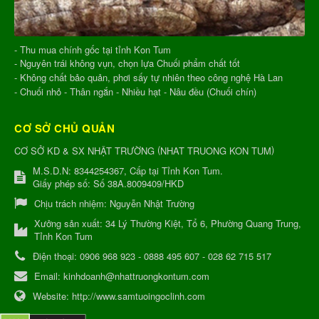
- Thu mua chính gốc tại tỉnh Kon Tum
- Nguyên trái không vụn, chọn lựa Chuối phẩm chất tốt
- Không chất bảo quản, phơi sấy tự nhiên theo công nghệ Hà Lan
- Chuối nhỏ - Thân ngắn - Nhiều hạt - Nâu đều (Chuối chín)
CƠ SỞ CHỦ QUẢN
(
)
CƠ SỞ KD & SX NHẬT TRƯỜNG
NHAT TRUONG KON TUM
M.S.D.N: 8344254367, Cấp tại Tỉnh Kon Tum.
Giấy phép số: Số 38A.8009409/HKD
Chịu trách nhiệm:
Nguyễn Nhật Trường
Xưởng sản xuất:
34 Lý Thường Kiệt, Tổ 6, Phường Quang Trung,
Tỉnh Kon Tum
Điện thoại:
0906 968 923 - 0888 495 607 - 028 62 715 517
Email:
kinhdoanh@nhattruongkontum.com
Website:
http://www.samtuoingoclinh.com