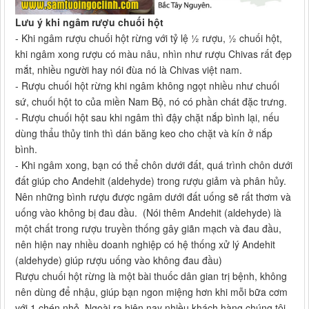
Lưu ý khi ngâm rượu chuối hột
- Khi ngâm rượu chuối hột rừng với tỷ lệ ½ rượu, ½ chuối hột,
khi ngâm xong rượu có màu nâu, nhìn như rượu Chivas rất đẹp
mắt, nhiều người hay nói đùa nó là Chivas việt nam.
- Rượu chuối hột rừng khi ngâm không ngọt nhiều như chuối
sứ, chuối hột to của miền Nam Bộ, nó có phần chát đặc trưng.
- Rượu chuối hột sau khi ngâm thì đậy chặt nắp bình lại, nếu
dùng thẩu thủy tinh thì dán băng keo cho chặt và kín ở nắp
bình.
- Khi ngâm xong, bạn có thể chôn dưới đất, quá trình chôn dưới
đất giúp cho Andehit (aldehyde) trong rượu giảm và phân hủy.
Nên những bình rượu được ngâm dưới đất uống sẽ rất thơm và
uống vào không bị đau đầu. (Nói thêm Andehit (aldehyde) là
một chất trong rượu truyền thống gây giãn mạch và đau đầu,
nên hiện nay nhiều doanh nghiệp có hệ thống xử lý Andehit
(aldehyde) giúp rượu uống vào không đau đầu)
Rượu chuối hột rừng là một bài thuốc dân gian trị bệnh, không
nên dùng để nhậu, giúp bạn ngon miệng hơn khi mỗi bữa cơm
với 1 chén nhỏ. Ngoài ra hiện nay nhiều khách hàng chúng tôi