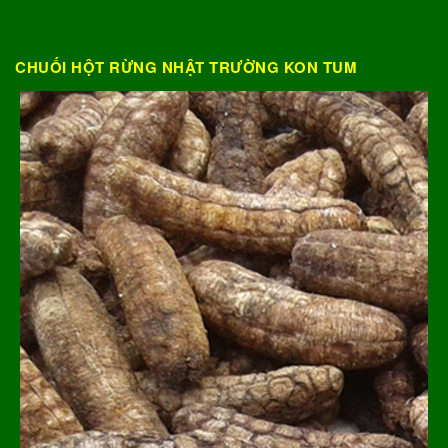
CHUỐI HỘT RỪNG NHẬT TRƯỜNG KON TUM