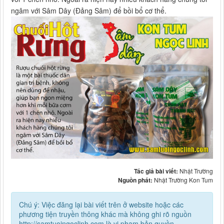
ngâm với Sâm Dây (Đảng Sâm) để bồi bổ cơ thể.
Tác giả bài viết:
Nhật Trường
Nguồn phát:
Nhật Trường Kon Tum
Chú ý: Việc đăng lại bài viết trên ở website hoặc các
phương tiện truyền thông khác mà không ghi rõ nguồn
http://samtuoingoclinh.com là vi phạm bản quyền