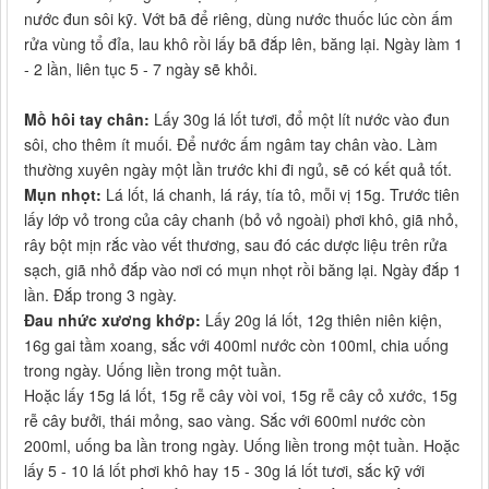
nước đun sôi kỹ. Vớt bã để riêng, dùng nước thuốc lúc còn ấm
rửa vùng tổ đỉa, lau khô rồi lấy bã đắp lên, băng lại. Ngày làm 1
- 2 lần, liên tục 5 - 7 ngày sẽ khỏi.
Mồ hôi tay chân:
Lấy 30g lá lốt tươi, đổ một lít nước vào đun
sôi, cho thêm ít muối. Để nước ấm ngâm tay chân vào. Làm
thường xuyên ngày một lần trước khi đi ngủ, sẽ có kết quả tốt.
Mụn nhọt:
Lá lốt, lá chanh, lá ráy, tía tô, mỗi vị 15g. Trước tiên
lấy lớp vỏ trong của cây chanh (bỏ vỏ ngoài) phơi khô, giã nhỏ,
rây bột mịn rắc vào vết thương, sau đó các dược liệu trên rửa
sạch, giã nhỏ đắp vào nơi có mụn nhọt rồi băng lại. Ngày đắp 1
lần. Đắp trong 3 ngày.
Đau nhức xương khớp:
Lấy 20g lá lốt, 12g thiên niên kiện,
16g gai tầm xoang, sắc với 400ml nước còn 100ml, chia uống
trong ngày. Uống liền trong một tuần.
Hoặc lấy 15g lá lốt, 15g rễ cây vòi voi, 15g rễ cây cỏ xước, 15g
rễ cây bưởi, thái mỏng, sao vàng. Sắc với 600ml nước còn
200ml, uống ba lần trong ngày. Uống liền trong một tuần. Hoặc
lấy 5 - 10 lá lốt phơi khô hay 15 - 30g lá lốt tươi, sắc kỹ với