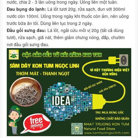
nước, chia 2 - 3 lần uống trong ngày. Uống liền một tuần.
Đau bụng do lạnh:
Lá lốt tươi 20g, rửa sạch, đun với 300ml
nước còn 100ml. Uống trong ngày khi thuốc còn ấm, nên uống
trước bữa ăn tối. Dùng liên tục trong 2 ngày.
Đầu gối sưng đau:
Lá lốt, ngải cứu mỗi vị 20g (tất cả dùng
tươi), rửa sạch, giã nát, thêm giấm chưng nóng, đắp, chườm
nơi đầu gối sưng đau.