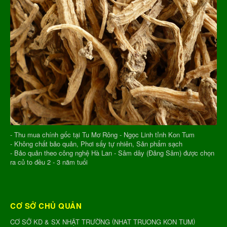
- Thu mua chính gốc tại Tu Mơ Rông - Ngọc Linh tỉnh Kon Tum
- Không chất bảo quản, Phơi sấy tự nhiên, Sản phẩm sạch
- Bảo quản theo công nghệ Hà Lan - Sâm dây (Đảng Sâm) được chọn
ra củ to đều 2 - 3 năm tuổi
CƠ SỞ CHỦ QUẢN
(
)
CƠ SỞ KD & SX NHẬT TRƯỜNG
NHAT TRUONG KON TUM