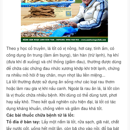
Theo y học cổ truyền, lá lốt có vị nồng, hơi cay, tính ấm, có
công dụng ôn trung (làm ấm bụng), tán hàn (trừ lạnh), hạ khí
(đưa khí đi xuống) và chỉ thống (giảm đau), thường được dùng
để chữa các chứng đau nhức xương khớp khi trời lạnh, chứng
ra nhiều mồ hôi ở tay chân, mụn nhọt lâu liền miệng...
Lá lốt thường được sử dụng ăn sống như các loại rau thơm
hoặc làm rau gia vị khi nấu canh. Ngoài là rau ăn lá, lá lốt còn
là vị thuốc chữa nhiều bệnh. Khi dùng có thể dùng tươi, phơi
hay sấy khô. Theo kết quả nghiên cứu hiện đại, lá lốt có tác
dụng kháng khuẩn, chống viêm và giảm đau khá tốt.
Các bài thuốc chữa bệnh từ lá lốt:
Tổ đỉa ở bàn tay:
Lấy một nắm lá lốt, rửa sạch, giã nát, chắt
lấy nước cốt, uống hết một lần, còn bã cho vào nồi, đổ ba bát