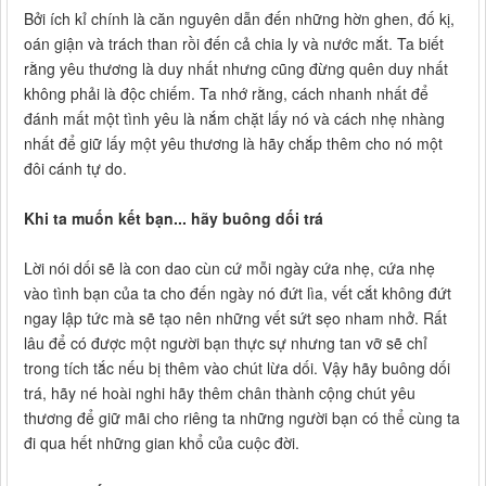
Bởi ích kỉ chính là căn nguyên dẫn đến những hờn ghen, đố kị,
oán giận và trách than rồi đến cả chia ly và nước mắt. Ta biết
rằng yêu thương là duy nhất nhưng cũng đừng quên duy nhất
không phải là độc chiếm. Ta nhớ rằng, cách nhanh nhất để
đánh mất một tình yêu là nắm chặt lấy nó và cách nhẹ nhàng
nhất để giữ lấy một yêu thương là hãy chắp thêm cho nó một
đôi cánh tự do.
Khi ta muốn kết bạn... hãy buông dối trá
Lời nói dối sẽ là con dao cùn cứ mỗi ngày cứa nhẹ, cứa nhẹ
vào tình bạn của ta cho đến ngày nó đứt lìa, vết cắt không đứt
ngay lập tức mà sẽ tạo nên những vết sứt sẹo nham nhở. Rất
lâu để có được một người bạn thực sự nhưng tan vỡ sẽ chỉ
trong tích tắc nếu bị thêm vào chút lừa dối. Vậy hãy buông dối
trá, hãy né hoài nghi hãy thêm chân thành cộng chút yêu
thương để giữ mãi cho riêng ta những người bạn có thể cùng ta
đi qua hết những gian khổ của cuộc đời.