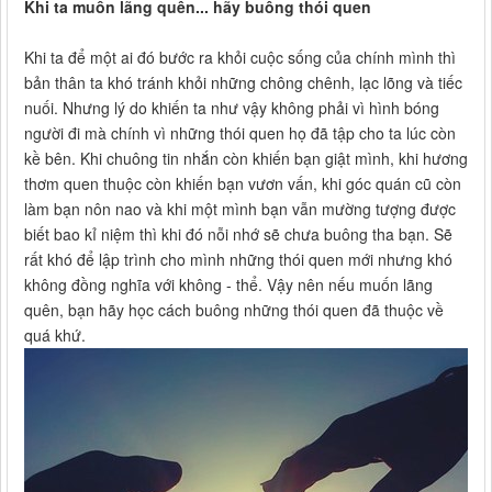
Khi ta muốn lãng quên... hãy buông thói quen
Khi ta để một ai đó bước ra khỏi cuộc sống của chính mình thì
bản thân ta khó tránh khỏi những chông chênh, lạc lõng và tiếc
nuối. Nhưng lý do khiến ta như vậy không phải vì hình bóng
người đi mà chính vì những thói quen họ đã tập cho ta lúc còn
kề bên. Khi chuông tin nhắn còn khiến bạn giật mình, khi hương
thơm quen thuộc còn khiến bạn vươn vấn, khi góc quán cũ còn
làm bạn nôn nao và khi một mình bạn vẫn mường tượng được
biết bao kỉ niệm thì khi đó nỗi nhớ sẽ chưa buông tha bạn. Sẽ
rất khó để lập trình cho mình những thói quen mới nhưng khó
không đồng nghĩa với không - thể. Vậy nên nếu muốn lãng
quên, bạn hãy học cách buông những thói quen đã thuộc về
quá khứ.