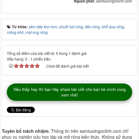
Nguồn phát:
samtuoingoclinh.com
Từ khóa:
sâm dây kon tum
,
chuối hột rừng
,
tiêu rừng
,
khổ qua rừng
,
măng khô
,
mật ong rừng
Tổng số điểm của bài viết là: 5 trong 1 đánh giá
Xếp hạng:
5
-
1
phiếu bầu
Click để đánh giá bài viết
Nếu thấy hay thì bạn hãy share bài viết cho bạn bè mình cùng
xem nhé!
Tuyên bố trách nhiệm:
Thông tin trên samtuoingoclinh.com chỉ
phục vụ nghiên cứu học tập và mở rộng kiến thức. Không sử dụng