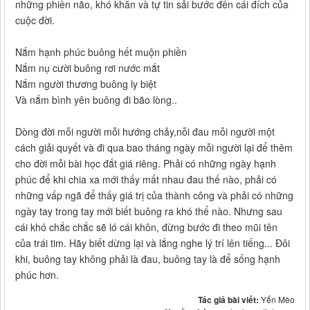
những phiền não, khó khăn và tự tin sải bước đến cái đích của
cuộc đời.
Nắm hạnh phúc buông hết muộn phiền
Nắm nụ cười buông rơi nước mắt
Nắm người thương buông ly biệt
Và nắm bình yên buông đi bão lòng..
Dòng đời mỗi người mỗi hướng chảy,nỗi đau mỗi người một
cách giải quyết và đi qua bao tháng ngày mỗi người lại để thêm
cho đời mỗi bài học đắt giá riêng. Phải có những ngày hạnh
phúc để khi chia xa mới thấy mất nhau đau thế nào, phải có
những vấp ngã để thấy giá trị của thành công và phải có những
ngày tay trong tay mới biết buông ra khó thể nào. Nhưng sau
cái khó chắc chắc sẽ ló cái khôn, đừng bước đi theo mũi tên
của trái tim. Hãy biết dừng lại và lắng nghe lý trí lên tiếng... Đôi
khi, buông tay không phải là đau, buông tay là để sống hạnh
phúc hơn.
Tác giả bài viết:
Yến Mèo