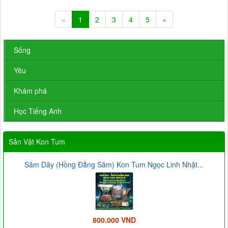
«
1
2
3
4
5
»
Sống
Yêu
Khám phá
Học Tiếng Anh
Sản Vật Kon Tum
Sâm Dây (Hồng Đẳng Sâm) Kon Tum Ngọc Linh Nhật...
800.000 VND