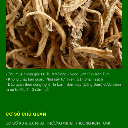
- Thu mua chính gốc tại Tu Mơ Rông - Ngọc Linh tỉnh Kon Tum
- Không chất bảo quản, Phơi sấy tự nhiên, Sản phẩm sạch
- Bảo quản theo công nghệ Hà Lan - Sâm dây (Đảng Sâm) được chọn
ra củ to đều 2 - 3 năm tuổi
CƠ SỞ CHỦ QUẢN
(
)
CƠ SỞ KD & SX NHẬT TRƯỜNG
NHAT TRUONG KON TUM