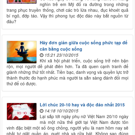
nghìn trẻ em Mỹ đổ ra đường trong những
trang phục truyền thống, chơi các trò lừa nhau, đục khoét quả
bí ngô, đớp táo. Vậy thì phong tục độc đáo này bắt nguồn từ
đâu?
Hãy đơn giản giữa cuộc sống phức tạp để
cân bằng cuộc sống
15:21 23/10/2015
Khi xã hội phát triển, cuộc sống trở nên bận
rộn, mọi người dễ phát điên hơn. Ta đã quen cạnh tranh để
giành những thứ tốt nhất. Tiền bạc, danh vọng và quyền lực trở
thành thước đo hạnh phúc mà người ta sẵn sàng đánh đổi mọi
thứ để có được.
Lời chúc 20-10 hay và độc đáo nhất 2015
14:18 10/10/2015
Lại sắp tới ngày phụ nữ Việt Nam 20/10 ngày
mà một nửa thế giới tại Việt Nam được tôn
vinh đặc biệt một số ông chồng, người yêu là nam hôm nay sẽ
phải tự giặt quần áo, quét nhà và rửa bát. Không sao đúng