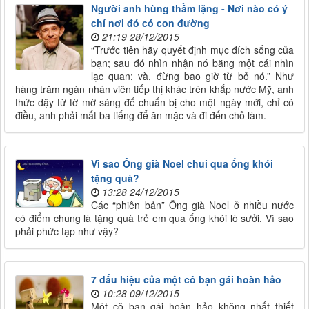
Người anh hùng thầm lặng - Nơi nào có ý
chí nơi đó có con đường
21:19 28/12/2015
“Trước tiên hãy quyết định mục đích sống của
bạn; sau đó nhìn nhận nó bằng một cái nhìn
lạc quan; và, đừng bao giờ từ bỏ nó.” Như
hàng trăm ngàn nhân viên tiếp thị khác trên khắp nước Mỹ, anh
thức dậy từ tờ mờ sáng để chuẩn bị cho một ngày mới, chỉ có
điều, anh phải mất ba tiếng để ăn mặc và đi đến chỗ làm.
Vì sao Ông già Noel chui qua ống khói
tặng quà?
13:28 24/12/2015
Các “phiên bản” Ông già Noel ở nhiều nước
có điểm chung là tặng quà trẻ em qua ống khói lò sưởi. Vì sao
phải phức tạp như vậy?
7 dấu hiệu của một cô bạn gái hoàn hảo
10:28 09/12/2015
Một cô bạn gái hoàn hảo không nhất thiết