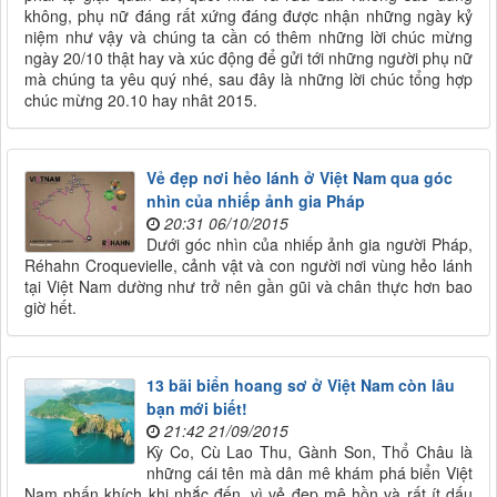
không, phụ nữ đáng rất xứng đáng được nhận những ngày kỷ
niệm như vậy và chúng ta cần có thêm những lời chúc mừng
ngày 20/10 thật hay và xúc động để gửi tới những người phụ nữ
mà chúng ta yêu quý nhé, sau đây là những lời chúc tổng hợp
chúc mừng 20.10 hay nhât 2015.
Vẻ đẹp nơi hẻo lánh ở Việt Nam qua góc
nhìn của nhiếp ảnh gia Pháp
20:31 06/10/2015
Dưới góc nhìn của nhiếp ảnh gia người Pháp,
Réhahn Croquevielle, cảnh vật và con người nơi vùng hẻo lánh
tại Việt Nam dường như trở nên gần gũi và chân thực hơn bao
giờ hết.
13 bãi biển hoang sơ ở Việt Nam còn lâu
bạn mới biết!
21:42 21/09/2015
Kỳ Co, Cù Lao Thu, Gành Son, Thổ Châu là
những cái tên mà dân mê khám phá biển Việt
Nam phấn khích khi nhắc đến, vì vẻ đẹp mê hồn và rất ít dấu