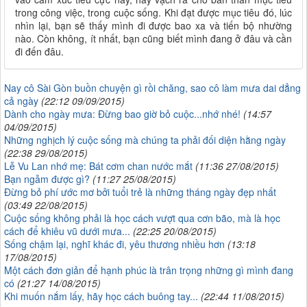
trong công việc, trong cuộc sống. Khi đạt được mục tiêu đó, lúc
nhìn lại, bạn sẽ thấy mình đi được bao xa và tiến bộ nhường
nào. Còn không, ít nhất, bạn cũng biết mình đang ở đâu và cần
đi đến đâu.
Nay cô Sài Gòn buồn chuyện gì rồi chăng, sao cô làm mưa dai dẳng
cả ngày
(22:12 09/09/2015)
Dành cho ngày mưa: Đừng bao giờ bỏ cuộc...nhớ nhé!
(14:57
04/09/2015)
Những nghịch lý cuộc sống mà chúng ta phải đối diện hằng ngày
(22:38 29/08/2015)
Lễ Vu Lan nhớ mẹ: Bát cơm chan nước mắt
(11:36 27/08/2015)
Bạn ngẫm được gì?
(11:27 25/08/2015)
Đừng bỏ phí ước mơ bởi tuổi trẻ là những tháng ngày đẹp nhất
(03:49 22/08/2015)
Cuộc sống không phải là học cách vượt qua cơn bão, mà là học
cách để khiêu vũ dưới mưa...
(22:25 20/08/2015)
Sống chậm lại, nghĩ khác đi, yêu thương nhiều hơn
(13:18
17/08/2015)
Một cách đơn giản để hạnh phúc là trân trọng những gì mình đang
có
(21:27 14/08/2015)
Khi muốn nắm lấy, hãy học cách buông tay...
(22:44 11/08/2015)