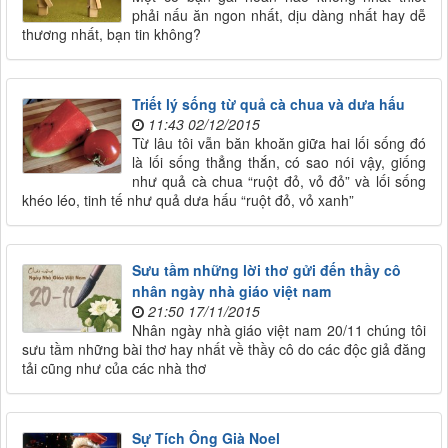
phải nấu ăn ngon nhất, dịu dàng nhất hay dễ
thương nhất, bạn tin không?
Triết lý sống từ quả cà chua và dưa hấu
11:43 02/12/2015
Từ lâu tôi vẫn băn khoăn giữa hai lối sống đó
là lối sống thẳng thắn, có sao nói vậy, giống
như quả cà chua “ruột đỏ, vỏ đỏ” và lối sống
khéo léo, tinh tế như quả dưa hấu “ruột đỏ, vỏ xanh”
Sưu tầm những lời thơ gửi đến thầy cô
nhân ngày nhà giáo việt nam
21:50 17/11/2015
Nhân ngày nhà giáo việt nam 20/11 chúng tôi
sưu tầm những bài thơ hay nhất về thầy cô do các độc giả đăng
tải cũng như của các nhà thơ
Sự Tích Ông Già Noel