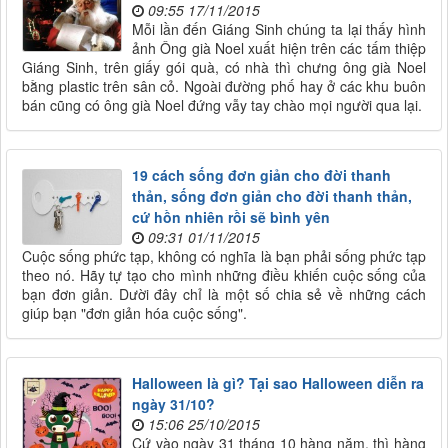
09:55 17/11/2015
Mỗi lần đến Giáng Sinh chúng ta lại thấy hình
ảnh Ông già Noel xuất hiện trên các tấm thiệp
Giáng Sinh, trên giấy gói quà, có nhà thì chưng ông già Noel
bằng plastic trên sân cỏ. Ngoài đường phố hay ở các khu buôn
bán cũng có ông già Noel đứng vẫy tay chào mọi người qua lại.
19 cách sống đơn giản cho đời thanh
thản, sống đơn giản cho đời thanh thản,
cứ hồn nhiên rồi sẽ bình yên
09:31 01/11/2015
Cuộc sống phức tạp, không có nghĩa là bạn phải sống phức tạp
theo nó. Hãy tự tạo cho mình những điều khiến cuộc sống của
bạn đơn giản. Dười đây chỉ là một số chia sẻ về những cách
giúp bạn "đơn giản hóa cuộc sống".
Halloween là gì? Tại sao Halloween diễn ra
ngày 31/10?
15:06 25/10/2015
Cứ vào ngày 31 tháng 10 hàng năm, thì hàng