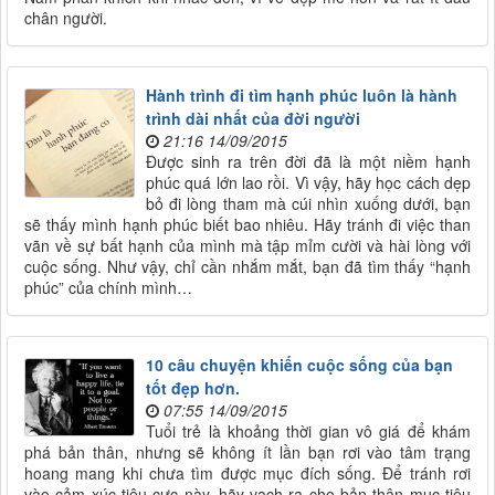
chân người.
Hành trình đi tìm hạnh phúc luôn là hành
trình dài nhất của đời người
21:16 14/09/2015
Được sinh ra trên đời đã là một niềm hạnh
phúc quá lớn lao rồi. Vì vậy, hãy học cách dẹp
bỏ đi lòng tham mà cúi nhìn xuống dưới, bạn
sẽ thấy mình hạnh phúc biết bao nhiêu. Hãy tránh đi việc than
vãn về sự bất hạnh của mình mà tập mỉm cười và hài lòng với
cuộc sống. Như vậy, chỉ cần nhắm mắt, bạn đã tìm thấy “hạnh
phúc” của chính mình…
10 câu chuyện khiến cuộc sống của bạn
tốt đẹp hơn.
07:55 14/09/2015
Tuổi trẻ là khoảng thời gian vô giá để khám
phá bản thân, nhưng sẽ không ít lần bạn rơi vào tâm trạng
hoang mang khi chưa tìm được mục đích sống. Để tránh rơi
vào cảm xúc tiêu cực này, hãy vạch ra cho bản thân mục tiêu