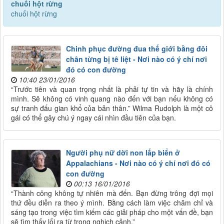
chuối hột rừng
chuối hột rừng
Chinh phục đường đua thế giới bằng đôi
chân từng bị tê liệt - Nơi nào có ý chí nơi
đó có con đường
10:40 23/01/2016
“Trước tiên và quan trọng nhất là phải tự tin và hãy là chính
mình. Sẽ không có vinh quang nào đến với bạn nếu không có
sự tranh đấu gian khổ của bản thân.” Wilma Rudolph là một cô
gái có thể gây chú ý ngay cái nhìn đầu tiên của bạn.
Người phụ nữ dời non lấp biển ở
Appalachians - Nơi nào có ý chí nơi đó có
con đường
00:13 16/01/2016
“Thành công không tự nhiên mà đến. Bạn đừng trông đợi mọi
thứ đều diễn ra theo ý mình. Bằng cách làm việc chăm chỉ và
sáng tạo trong việc tìm kiếm các giải pháp cho một vấn đề, bạn
sẽ tìm thấy lối ra từ trong nghịch cảnh.”