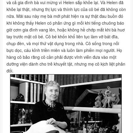
và cả gia đình bà vui mừng vì Helen sắp khỏe lại. Và Helen đã
khỏe lại thật, nhưng thị lực và thính lực của cô bé đã không còn
nữa. Mãi sau này mẹ bà mới phát hiện ra sự thật đau buồn đó
khi không thấy Helen có phản ứng gì mỗi khi tiếng chuông báo
giờ cơm gia đình vang lên, hoặc không hề chớp mắt khi bà huơ
tay trước mặt cô bé. Cô bé khốn khổ liên tục làm vỡ bát đĩa,
chụp đèn, và mọi thứ vật dụng trong nhà. Cô sống trong nỗi
bực dọc, cáu kỉnh triền miên và luôn làm phiền mọi người. Họ
hàng cô bảo rằng cô cần phải được vĩnh viễn đưa vào một
dưỡng viện dành cho trẻ khuyết tật, nhưng mẹ cô kịch liệt phản
đối.