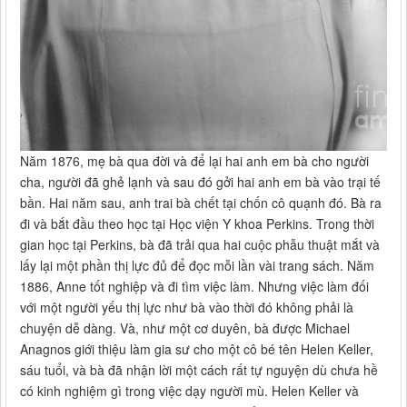
Năm 1876, mẹ bà qua đời và để lại hai anh em bà cho người
cha, người đã ghẻ lạnh và sau đó gởi hai anh em bà vào trại tế
bần. Hai năm sau, anh trai bà chết tại chốn cô quạnh đó. Bà ra
đi và bắt đầu theo học tại Học viện Y khoa Perkins. Trong thời
gian học tại Perkins, bà đã trải qua hai cuộc phẫu thuật mắt và
lấy lại một phần thị lực đủ để đọc mỗi lần vài trang sách. Năm
1886, Anne tốt nghiệp và đi tìm việc làm. Nhưng việc làm đối
với một người yếu thị lực như bà vào thời đó không phải là
chuyện dễ dàng. Và, như một cơ duyên, bà được Michael
Anagnos giới thiệu làm gia sư cho một cô bé tên Helen Keller,
sáu tuổi, và bà đã nhận lời một cách rất tự nguyện dù chưa hề
có kinh nghiệm gì trong việc dạy người mù. Helen Keller và