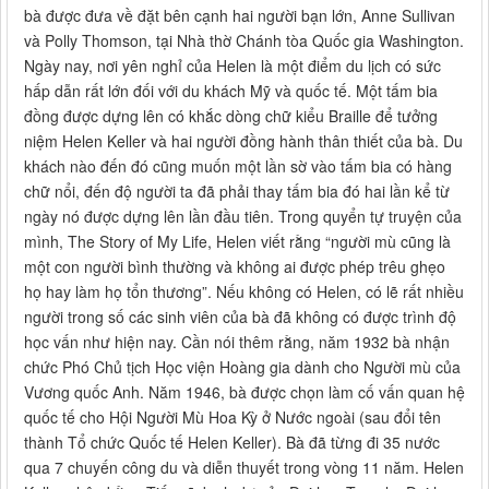
bà được đưa về đặt bên cạnh hai người bạn lớn, Anne Sullivan
và Polly Thomson, tại Nhà thờ Chánh tòa Quốc gia Washington.
Ngày nay, nơi yên nghỉ của Helen là một điểm du lịch có sức
hấp dẫn rất lớn đối với du khách Mỹ và quốc tế. Một tấm bia
đồng được dựng lên có khắc dòng chữ kiểu Braille để tưởng
niệm Helen Keller và hai người đồng hành thân thiết của bà. Du
khách nào đến đó cũng muốn một lần sờ vào tấm bia có hàng
chữ nổi, đến độ người ta đã phải thay tấm bia đó hai lần kể từ
ngày nó được dựng lên lần đầu tiên. Trong quyển tự truyện của
mình, The Story of My Life, Helen viết rằng “người mù cũng là
một con người bình thường và không ai được phép trêu ghẹo
họ hay làm họ tổn thương”. Nếu không có Helen, có lẽ rất nhiều
người trong số các sinh viên của bà đã không có được trình độ
học vấn như hiện nay. Cần nói thêm rằng, năm 1932 bà nhận
chức Phó Chủ tịch Học viện Hoàng gia dành cho Người mù của
Vương quốc Anh. Năm 1946, bà được chọn làm cố vấn quan hệ
quốc tế cho Hội Người Mù Hoa Kỳ ở Nước ngoài (sau đổi tên
thành Tổ chức Quốc tế Helen Keller). Bà đã từng đi 35 nước
qua 7 chuyến công du và diễn thuyết trong vòng 11 năm. Helen