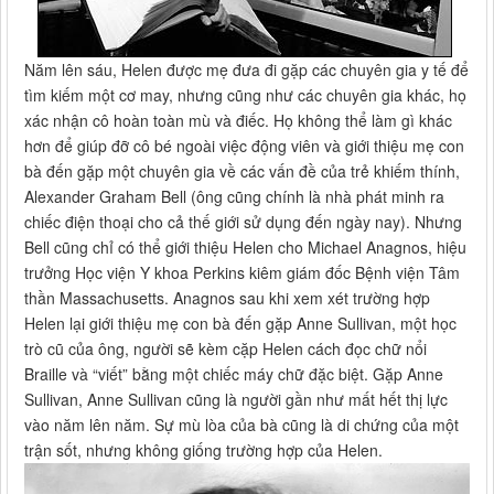
Năm lên sáu, Helen được mẹ đưa đi gặp các chuyên gia y tế để
tìm kiếm một cơ may, nhưng cũng như các chuyên gia khác, họ
xác nhận cô hoàn toàn mù và điếc. Họ không thể làm gì khác
hơn để giúp đỡ cô bé ngoài việc động viên và giới thiệu mẹ con
bà đến gặp một chuyên gia về các vấn đề của trẻ khiếm thính,
Alexander Graham Bell (ông cũng chính là nhà phát minh ra
chiếc điện thoại cho cả thế giới sử dụng đến ngày nay). Nhưng
Bell cũng chỉ có thể giới thiệu Helen cho Michael Anagnos, hiệu
trưởng Học viện Y khoa Perkins kiêm giám đốc Bệnh viện Tâm
thần Massachusetts. Anagnos sau khi xem xét trường hợp
Helen lại giới thiệu mẹ con bà đến gặp Anne Sullivan, một học
trò cũ của ông, người sẽ kèm cặp Helen cách đọc chữ nổi
Braille và “viết” bằng một chiếc máy chữ đặc biệt. Gặp Anne
Sullivan, Anne Sullivan cũng là người gần như mất hết thị lực
vào năm lên năm. Sự mù lòa của bà cũng là di chứng của một
trận sốt, nhưng không giống trường hợp của Helen.