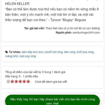
HELEN KELLER
“Bạn có thể làm được mọi thứ nếu bạn có niềm tin vững chắc ở
bản thân, một ý chí mạnh mẽ, một trái tim vĩ đại, và một vài
thần tượng để bạn noi theo.” - Tyrone “Mugsy” Bogues
Tác giả bài viết:
Theo Nơi nào có ý chí nơi đó có con đường
Nguồn phát:
samtuoingoclinh.com
Từ khóa:
sâm dây kon tum
,
chuối hột rừng
,
tiêu rừng
,
khổ qua rừng
,
măng khô
,
mật ong rừng
Tổng số điểm của bài viết là: 5 trong 1 đánh giá
Xếp hạng:
5
-
1
phiếu bầu
Click để đánh giá bài viết
Nếu thấy hay thì bạn hãy share bài viết cho bạn bè mình cùng
xem nhé!