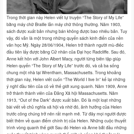
Trong thời gian này Helen viết tự truyện “The Story of My Life”
bằng máy chữ Braille lẫn máy chữ thông thường. Năm 1903,
sách được xuất bản nhưng bán không được bao nhiêu bản. Tuy
vậy, đó vẫn là một trong những quyển sách kinh điển của nền
văn học Mỹ. Ngày 28/06/1904, Helen trở thành người mù-điếc
đầu tiên lấy được bằng Cử nhân của Đại học Radcliffe. Sau đó,
Anne kết hôn với John Albert Macy, người từng biên tập giúp
Helen quyển “The Story of My Life” trước đó, và cả ba sống
chung một nhà tại Wrentham, Massachusetts. Trong khoảng
thời gian này, Helen viết cuốn “The World I live In” kể lại những
ý nghĩ đầu tiên của cô về thế giới xung quanh. Năm 1909, Anne
trở thành thành viên của Đảng Xã hội Massachusetts. Năm
1913, “Out of the Dark” được xuất bản. Đó là một loạt những
bài viết về chủ nghĩa xã hội và nhờ đó, ảnh hưởng của Helen
trước công chúng trở nên rất mạnh mẽ. Từ đây mọi người được
biết thêm về quan điểm chính trị của Helen. Những cuộc thuyết
trình vòng quanh thế giới Sau đó Helen và Anne bắt đầu những