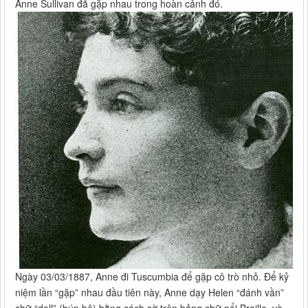
Anne Sullivan đã gặp nhau trong hoàn cảnh đó.
Ngày 03/03/1887, Anne đi Tuscumbia để gặp cô trò nhỏ. Để kỷ
niệm lần “gặp” nhau đầu tiên này, Anne dạy Helen “đánh vần”
chữ “doll” (búp bê) bằng cách sờ trên bảng chữ nổi Braille, và