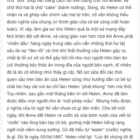
chữ thứ hai là chữ “cake” (bánh nướng). Song, dù Helen có thể
nhận ra và ghép vần chính xác hai từ trên, cô vẫn không hiểu
được nghĩa của chúng (vì thính giác của cô bé cũng mất hoàn
toàn). Vì vậy, làm gia sư cho Helen quả là một sứ mạng đầy
khó khăn đối với Anne, và càng gian nan hơn nữa khi Anne phải
“chiến đấu” hàng ngày trong việc uốn nắn những thói hư tật
xấu do sự “tăm tối” và tính khí thất thường của Helen gây ra,
nhất là lối cư xử có thể gây bối rối cho mọi người trên bàn ăn
(cô thường bốc thức ăn trong đĩa của người bên cạnh, dĩ nhiên
đó là do cô không nhìn thấy gì cả). Nỗ lực sửa đổi các thói
quen xấu trên bàn ăn của Helen cũng như hướng dẫn cô bé tự
chải tóc hay cài nút áo chỉ làm Helen “phát khùng” hơn mà thôi.
Tuy nhiên, sau gần một tháng kiên trì với Helen, Anne đã làm
được điều mọi người cho là “một phép mầu”. Nhưng hiểu được
ý nghĩa của từ ngữ thì vẫn chưa có gì tiến triển. Cho tới một
ngày, khi Anne dắt Helen ra vườn và vừa bơm nước vừa viết từ
“nước” vào lòng bàn tay cô bé, gương mặt Helen bỗng rạng
ngời một niềm sung sướng. Cô đã hiểu từ “water” (nước) nghĩa
là gì. Đó là ngày 05/04/1887. Helen nhớ lại: “Lúc đó chúng tôi đi