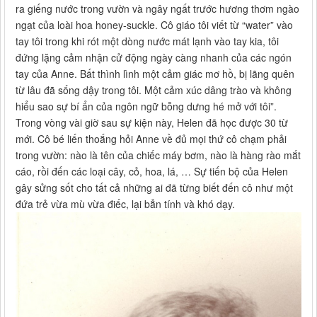
ra giếng nước trong vườn và ngây ngất trước hương thơm ngào
ngạt của loài hoa honey-suckle. Cô giáo tôi viết từ “water” vào
tay tôi trong khi rót một dòng nước mát lạnh vào tay kia, tôi
đứng lặng cảm nhận cử động ngày càng nhanh của các ngón
tay của Anne. Bất thình lình một cảm giác mơ hồ, bị lãng quên
từ lâu đã sống dậy trong tôi. Một cảm xúc dâng trào và không
hiểu sao sự bí ẩn của ngôn ngữ bỗng dưng hé mở với tôi”.
Trong vòng vài giờ sau sự kiện này, Helen đã học được 30 từ
mới. Cô bé liến thoắng hỏi Anne về đủ mọi thứ cô chạm phải
trong vườn: nào là tên của chiếc máy bơm, nào là hàng rào mắt
cáo, rồi đến các loại cây, cỏ, hoa, lá, … Sự tiến bộ của Helen
gây sửng sốt cho tất cả những ai đã từng biết đến cô như một
đứa trẻ vừa mù vừa điếc, lại bẳn tính và khó dạy.