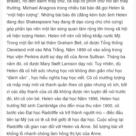
Braille), rồi đến đánh máy chữ, cả loại có phím chữ nổi lẫn máy
thường. Michael Anagnos trong nhiều bài báo đã gọi Helen là
“một hiện tượng”. Những bài báo đó (đăng kèm bức ảnh Helen
đang đọc Shakespeare hay đang đi dạo cùng chú chó cưng)
góp phần tạo nên một làn sóng quan tâm rộng lớn trong xã hội
về hiện tượng Helen. Helen trở nên nổi tiếng khắp nước Mỹ.
Trong một lần trở lại thăm Graham Bell, cô được Tổng thống
Cleveland mời vào Nhà Trắng. Năm 1890 cô vào sống trong
Học viện Perkins dưới sự dạy dỗ của Anne Sullivan. Tháng ba
năm đó, cô được Mary Swift Lamson dạy nói. Tuy nhiên, dù
Helen đã cố hết sức nhưng học nói không đơn giản như học
“đánh vần” , học hiểu nghĩa hay học viết. Cô cố mường tượng
và mấp máy môi và thanh quản theo cô giáo nhưng vô ích, bởi
vì các dây thanh của cô đã không được rèn luyện để nói trước
đó, khi cô còn bé. Helen vào đại học Năm 1896, Helen học
trường Nữ sinh Cambridge cho đến mùa thu năm 1900, cô
bước vào Đại học Radcliffe và trở thành người mù – điếc đầu
tiên tại Mỹ (và có lẽ cả thế giới) đi học đại học. Cuộc sống tại
Radcliffe rất gian nan đối với Helen và Anne. Số lượng bài vở
khổng lồ nhanh chóng làm hỏng thị lực của Anne.