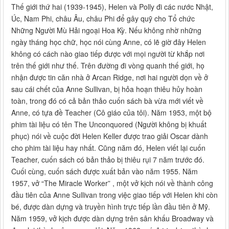
Thế giới thứ hai (1939-1945), Helen và Polly đi các nước Nhật,
Úc, Nam Phi, châu Âu, châu Phi để gây quỹ cho Tổ chức
Những Người Mù Hải ngoại Hoa Kỳ. Nếu không nhờ những
ngày tháng học chữ, học nói cùng Anne, có lẽ giờ đây Helen
không có cách nào giao tiếp được với mọi người từ khắp nơi
trên thế giới như thế. Trên đường đi vòng quanh thế giới, họ
nhận được tin căn nhà ở Arcan Ridge, nơi hai người dọn về ở
sau cái chết của Anne Sullivan, bị hỏa hoạn thiêu hủy hoàn
toàn, trong đó có cả bản thảo cuốn sách bà vừa mới viết về
Anne, có tựa đề Teacher (Cô giáo của tôi). Năm 1953, một bộ
phim tài liệu có tên The Unconquored (Người không bị khuất
phục) nói về cuộc đời Helen Keller được trao giải Oscar dành
cho phim tài liệu hay nhất. Cũng năm đó, Helen viết lại cuốn
Teacher, cuốn sách có bản thảo bị thiêu rụi 7 năm trước đó.
Cuối cùng, cuốn sách được xuất bản vào năm 1955. Năm
1957, vở “The Miracle Worker” , một vở kịch nói về thành công
đầu tiên của Anne Sullivan trong việc giao tiếp với Helen khi còn
bé, được dàn dựng và truyền hình trực tiếp lần đầu tiên ở Mỹ.
Năm 1959, vở kịch được dàn dựng trên sân khấu Broadway và