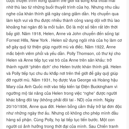
cuộc thuyết trình vòng quanh thế giới và sống khá thoải mái
nhờ thù lao từ những buổi thuyết trình của họ. Nhưng nhu cầu
nghe của khán thính giả ngày càng giảm dần. Họ chuyển qua
làm kịch vui và thu được nhiều thành công vang dội với thù lao
khoảng hai ngàn đô la mỗi tuần. Đó là một số tiền rất lớn thời
bấy giờ. Năm 1918, Helen, Anne và John chuyển đến sống tại
Forrest Hills, New York . Helen sử dụng ngôi nhà của họ làm cơ
sở gây quỹ từ thiện giúp người mù và điếc. Năm 1922, Anne
mắc bệnh viêm phổi và yếu dần. Polly Thomson, cô thư ký cho
Helen và Anne tiếp tục vai trò của Anne trên sân khấu: trở
thành người “phiên dịch” cho Helen trước khán thính giả. Helen
và Polly tiếp tục chu du khắp nơi trên thế giới để gây quỹ giúp
đỡ người mù. Năm 1931, họ được Vua George và Hoàng hậu
Mary của Anh Quốc mời vào tiếp kiến tại Điện Buckingham vì
ngưỡng mộ tài năng của Helen trong việc “nghe” được người
khác bằng đôi tay (không phải đôi tai - ND) của mình. Ngày
20/10/1936, Anne qua đời. Helen bỗng cảm thấy trở lại đơn độc
như những ngày thơ ấu. Nhưng cô không cho phép mình đầu
hàng số phận. Cùng Polly, họ lại tiếp tục tiến bước. Một con
người có ảnh hưởng trong thời đại của mình. Sau Chiến tranh