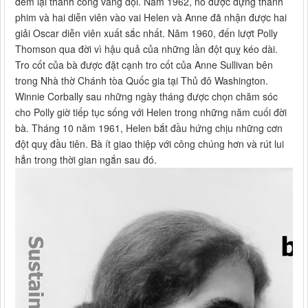
đem lại thành công vang dội. Năm 1962, nó được dựng thành
phim và hai diễn viên vào vai Helen và Anne đã nhận được hai
giải Oscar diễn viên xuất sắc nhất. Năm 1960, đến lượt Polly
Thomson qua đời vì hậu quả của những lần đột quỵ kéo dài.
Tro cốt của bà được đặt cạnh tro cốt của Anne Sullivan bên
trong Nhà thờ Chánh tòa Quốc gia tại Thủ đô Washington.
Winnie Corbally sau những ngày tháng được chọn chăm sóc
cho Polly giờ tiếp tục sống với Helen trong những năm cuối đời
bà. Tháng 10 năm 1961, Helen bắt đầu hứng chịu những cơn
đột quỵ đầu tiên. Bà ít giao thiệp với công chúng hơn và rút lui
hẳn trong thời gian ngắn sau đó.