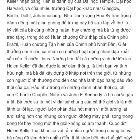
Keller nhận bằng Tiến sĩ danh dự của Đại học Temple, Đại học
Harvard, và của nhiều trường Đại học khác như Glasgow,
Berlin, Delhi, Johannesburg. Nhà Danh vọng Hoa Kỳ trân trọng
dành riêng một gian phòng để trưng bày bộ sưu tập về thư từ,
kỷ vật của bà cùng những huân, huy chương mà bà từng được
trao tặng, trong đó có Huân chương Chữ thập của Chính phủ
Brazil, Huân chương Tận hiến của Chính phủ Nhật Bản, Giải
thưởng dành cho cá nhân có những hoạt động nhân đạo xuất
sắc của tổ chức Lions. Nhưng hơn tất cả những vinh dự lớn lao
Helen Keller đã đạt được là sự cảm thông, là tình bạn và tình
hữu nghị mà bà đã xây dựng ở khắp nơi trên thế giới, từ những
con người bình thường cho đến các nhà lãnh đạo hàng đầu vào
thời của bà. Hầu như trong số những danh nhân thời đó, chỉ
còn C-harlie Chaplin, Nehru và John F. Kennedy là bà chưa gặp
mặt. Bà thực sự là một vị đại sứ chung của cả thế giới và là một
lãnh tụ lỗi lạc, người luôn phấn đấu hết mình vì một tương lai
tươi sáng hơn cho những con người không may phải sống trong
bóng tối hay trong một thế giới không có âm thanh. Cuộc đời
Helen Keller thật khác so với rất nhiều người trong chúng ta, và
bà cũng đã làm được nhiều điều thật khác biệt cho thế giới này!