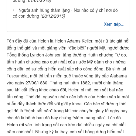
Người anh hùng thầm lặng - Nơi nào có ý chí nơi đó
có con đường
(28/12/2015)
Xem tiếp...
Tên đầy đủ của Helen là Helen Adams Keller, một nữ tác giả nổi
tiếng thế giới và một giảng viên “đặc biệt” người Mỹ, người được
Tổng thống Lyndon Johnson tặng thưởng Huân chương Tự do,
tấm huân chương cao quý nhất của nước Mỹ dành cho những
công dân có sự cống hiến xuất sắc cho cộng đồng. Bà sinh tại
Tuscumbia, một thị trấn miền quê thuộc vùng tây bắc Alabama
vào ngày 27/06/1880. Tháng hai năm 1882, mười chín tháng
sau khi cất tiếng khóc chào đời, Helen bị một cơn sốt bại não
tấn công. Thời đó, nguyên nhân căn bệnh của Helen vẫn là một
bí ẩn đầy thách thức đối với giới y khoa. Các bác sĩ đương thời
gọi đó là “bệnh sốt não” trong khi các chuyên gia y tế ngày nay
cho đó là bệnh ban đỏ hay chứng “viêm màng não”. Lúc đó
Helen rơi vào tình trạng sốt cao kéo dài nhiều ngày và chỉ biết
nằm chờ chết. Nhưng kỳ lạ thay, cơn sốt bỗng dưng biến mất