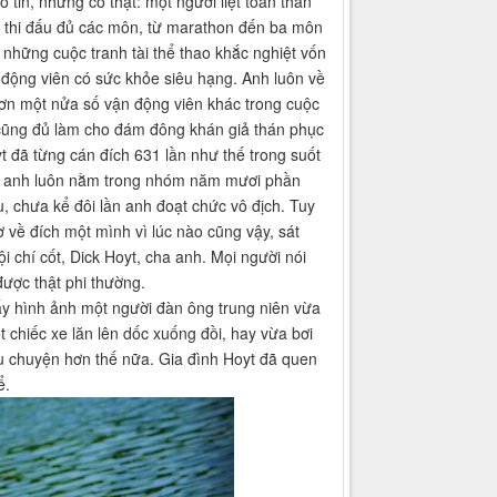
 tin, nhưng có thật: một người liệt toàn thân
ể thi đấu đủ các môn, từ marathon đến ba môn
 những cuộc tranh tài thể thao khắc nghiệt vốn
động viên có sức khỏe siêu hạng. Anh luôn về
hơn một nửa số vận động viên khác trong cuộc
 cũng đủ làm cho đám đông khán giả thán phục
t đã từng cán đích 631 lần như thế trong suốt
 anh luôn nằm trong nhóm năm mươi phần
, chưa kể đôi lần anh đoạt chức vô địch. Tuy
 về đích một mình vì lúc nào cũng vậy, sát
i chí cốt, Dick Hoyt, cha anh. Mọi người nói
ược thật phi thường.
ấy hình ảnh một người đàn ông trung niên vừa
 chiếc xe lăn lên dốc xuống đồi, hay vừa bơi
u chuyện hơn thế nữa. Gia đình Hoyt đã quen
ể.