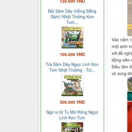
120.000 VND
Bột Sâm Dây (Hồng Đẳng
Sâm) Nhật Trường Kon
Tum...
Vào năm 19
một sinh vi
với đề ngh
100.000 VND
động viên 
Trà Sâm Dây Ngọc Linh Kon
Điều làm tô
Tum Nhật Trường - Túi...
vô cùng lớn
300.000 VND
Ngũ vị tử Tu Mơ Rông Ngọc
Linh Kon Tum