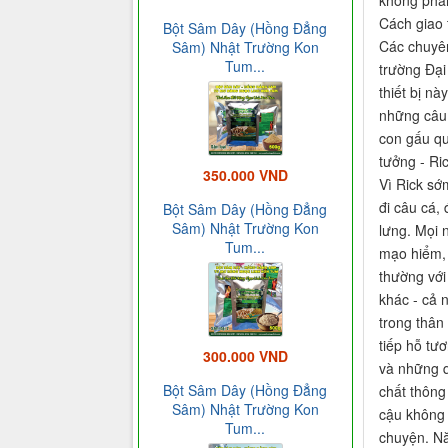
không phải
Cách giao 
Bột Sâm Dây (Hồng Đẳng
Các chuyên
Sâm) Nhật Trường Kon
Tum...
trường Đại
thiết bị n
những câu 
con gấu qu
tưởng - Ric
350.000 VND
Vì Rick sớ
đi câu cá,
Bột Sâm Dây (Hồng Đẳng
Sâm) Nhật Trường Kon
lưng. Mọi 
Tum...
mạo hiểm, 
thường với
khác - cả 
trong thân
tiếp hỗ tư
300.000 VND
và những q
Bột Sâm Dây (Hồng Đẳng
chất thông
Sâm) Nhật Trường Kon
cậu không 
Tum...
chuyện. Nă