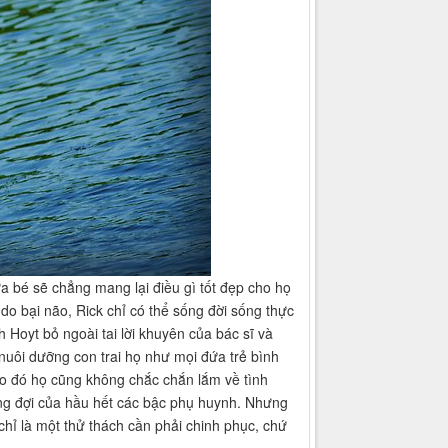
a bé sẽ chẳng mang lại điều gì tốt đẹp cho họ
 do bại não, Rick chỉ có thể sống đời sống thực
 Hoyt bỏ ngoài tai lời khuyên của bác sĩ và
nuôi dưỡng con trai họ như mọi đứa trẻ bình
do đó họ cũng không chắc chắn lắm về tình
ong đợi của hầu hết các bậc phụ huynh. Nhưng
 chỉ là một thử thách cần phải chinh phục, chứ