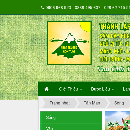
0906 968 923 - 0888 495 607 - 028 62 715 5
Vạn Chữ T
Giới Thiệu
Dược Liệu
La
Trang nhất
Tản Mạn
Sống
Sống
Yêu