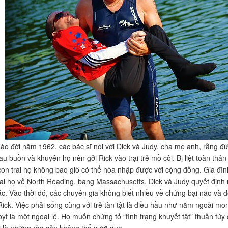
hào đời năm 1962, các bác sĩ nói với Dick và Judy, cha mẹ anh, rằng đứ
u buồn và khuyên họ nên gởi Rick vào trại trẻ mồ côi. Bị liệt toàn thân
 con trai họ không bao giờ có thể hòa nhập được với cộng đồng. Gia đình
ai họ về North Reading, bang Massachusetts. Dick và Judy quyết định 
c. Vào thời đó, các chuyên gia không biết nhiều về chứng bại não và 
Rick. Việc phải sống cùng với trẻ tàn tật là điều hầu như nằm ngoài m
oyt là một ngoại lệ. Họ muốn chứng tỏ “tình trạng khuyết tật” thuần túy