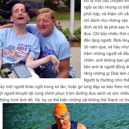
Đó là một câu chuyện khó
ngồi xe lăn nhưng có th
phối hợp, và thậm chí cả
chỉ dành cho những vận 
đích và bỏ lại phía sau 
đua. Chỉ bấy nhiêu thôi
đến lặng người. Rick Hoy
20 năm qua, và hầu như
trăm những người về đầu
nhiên, anh không bao giờ
bên anh là người đồng độ
rằng những gì Dick làm đ
Người ta thường nhìn th
ẩy một người khác ngồi trong xe lăn, hoặc gò lưng đạp xe kéo theo một
t người khuyết tật cùng chinh phục 3 km đường đua xanh và còn nhiề
những hình ảnh đó. Và, họ có thể biến những cái không thể thành có th