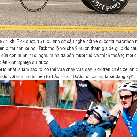
77, khi Rick được 15 tuổi, tình cờ cậu nghe nói về cuộc thi maratho
ên bị tai nạn xe hơi. Rick thổ lộ với cha ý muốn tham gia để giúp đỡ cậ
ị của con mình. “Tôi nghĩ, mình đã bốn mươi tuổi và thỉnh thoảng mới ch
điền kinh nghiệp dư được.
i lo nhất là làm sao tôi có thể vừa chạy vừa đẩy Rick trên chiếc xe lăn 
 đối với con trai tôi nên tôi bảo Rick: “Được rồi, chúng ta sẽ đăng ký!”.