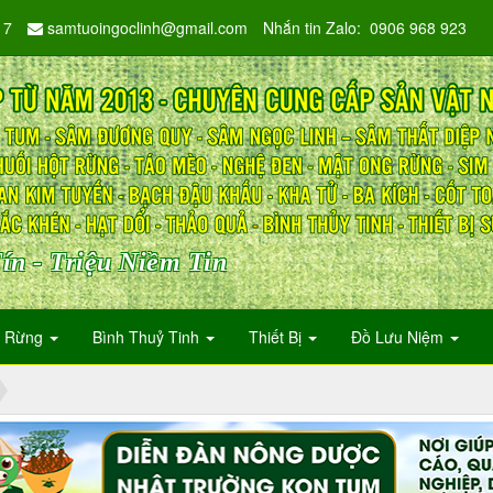
17
samtuoingoclinh@gmail.com
Nhắn tin Zalo: 0906 968 923
ín - Triệu Niềm Tin
n Rừng
Bình Thuỷ Tinh
Thiết Bị
Đồ Lưu Niệm