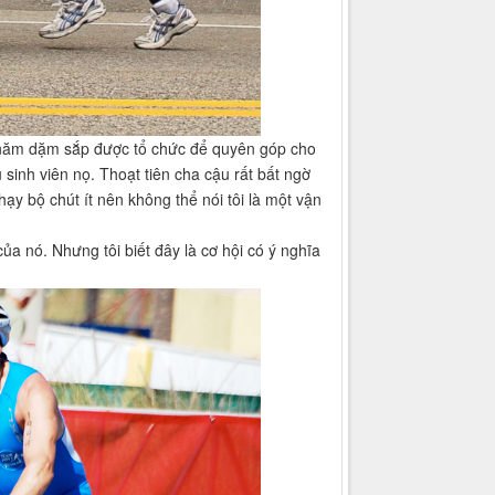
n năm dặm sắp được tổ chức để quyên góp cho
u sinh viên nọ. Thoạt tiên cha cậu rất bất ngờ
ạy bộ chút ít nên không thể nói tôi là một vận
của nó. Nhưng tôi biết đây là cơ hội có ý nghĩa