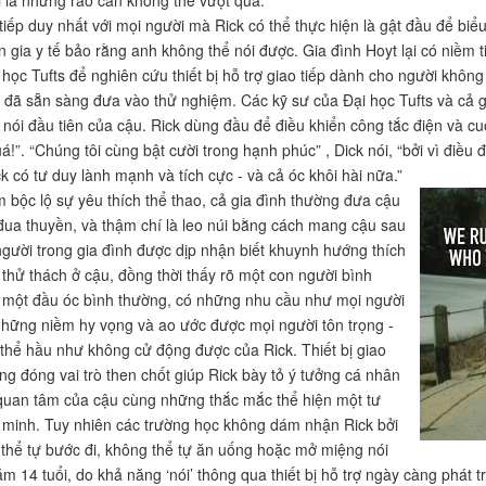
 là những rào cản không thể vượt qua.
tiếp duy nhất với mọi người mà Rick có thể thực hiện là gật đầu để biểu
 gia y tế bảo rằng anh không thể nói được. Gia đình Hoyt lại có niềm t
 học Tufts để nghiên cứu thiết bị hỗ trợ giao tiếp dành cho người không
ày đã sẵn sàng đưa vào thử nghiệm. Các kỹ sư của Đại học Tufts và cả 
nói đầu tiên của cậu. Rick dùng đầu để điều khiển công tắc điện và c
á!”. “Chúng tôi cùng bật cười trong hạnh phúc” , Dick nói, “bởi vì điều
k có tư duy lành mạnh và tích cực - và cả óc khôi hài nữa.”
m bộc lộ sự yêu thích thể thao, cả gia đình thường đưa cậu
 đua thuyền, và thậm chí là leo núi bằng cách mang cậu sau
người trong gia đình được dịp nhận biết khuynh hướng thích
thử thách ở cậu, đồng thời thấy rõ một con người bình
 một đầu óc bình thường, có những nhu cầu như mọi người
những niềm hy vọng và ao ước được mọi người tôn trọng -
 thể hầu như không cử động được của Rick. Thiết bị giao
ơng đóng vai trò then chốt giúp Rick bày tỏ ý tưởng cá nhân
uan tâm của cậu cùng những thắc mắc thể hiện một tư
 minh. Tuy nhiên các trường học không dám nhận Rick bởi
thể tự bước đi, không thể tự ăn uống hoặc mở miệng nói
m 14 tuổi, do khả năng ‘nói’ thông qua thiết bị hỗ trợ ngày càng phát