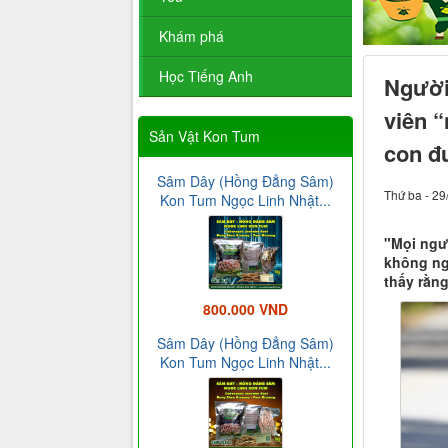
Khám phá
Học Tiếng Anh
Người 
viên “
Sản Vật Kon Tum
con đ
Sâm Dây (Hồng Đẳng Sâm)
Thứ ba - 29
Kon Tum Ngọc Linh Nhật...
"Mọi ngư
không ngh
thấy rằng
800.000 VND
Sâm Dây (Hồng Đẳng Sâm)
Kon Tum Ngọc Linh Nhật...