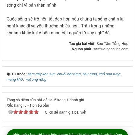
sống chỉ vì bản thân mình.
Cuộc sống sẽ trở nên tốt đẹp hơn nếu chúng ta sống chậm lại,
nghĩ khác đi và yêu thương nhiều hơn. Trân trọng những
khoảnh khắc khi ở bên nhau bắt nguồn từ suy nghĩ đó.
Tác giả bài viết:
Sưu Tầm Tổng Hợp
Nguồn phát:
samtuoingoclinh.com
Từ khóa:
sâm dây kon tum
,
chuối hột rừng
,
tiêu rừng
,
khổ qua rừng
,
măng khô
,
mật ong rừng
Tổng số điểm của bài viết là: 5 trong 1 đánh giá
Xếp hạng:
5
-
1
phiếu bầu
Click để đánh giá bài viết
Nếu thấy hay thì bạn hãy share bài viết cho bạn bè mình cùng