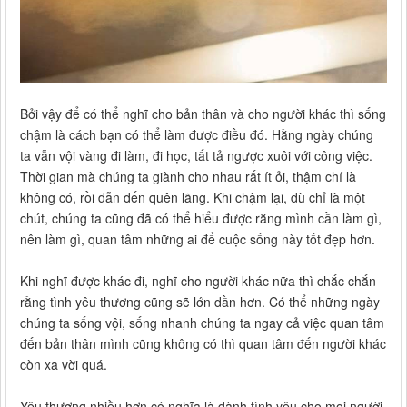
Bởi vậy để có thể nghĩ cho bản thân và cho người khác thì sống
chậm là cách bạn có thể làm được điều đó. Hằng ngày chúng
ta vẫn vội vàng đi làm, đi học, tất tả ngược xuôi với công việc.
Thời gian mà chúng ta giành cho nhau rất ít ỏi, thậm chí là
không có, rồi dẫn đến quên lãng. Khi chậm lại, dù chỉ là một
chút, chúng ta cũng đã có thể hiểu được rằng mình cần làm gì,
nên làm gì, quan tâm những ai để cuộc sống này tốt đẹp hơn.
Khi nghĩ được khác đi, nghĩ cho người khác nữa thì chắc chắn
rằng tình yêu thương cũng sẽ lớn dần hơn. Có thể những ngày
chúng ta sống vội, sống nhanh chúng ta ngay cả việc quan tâm
đến bản thân mình cũng không có thì quan tâm đến người khác
còn xa vời quá.
Yêu thương nhiều hơn có nghĩa là dành tình yêu cho mọi người