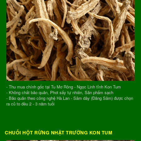
- Thu mua chính gốc tại Tu Mơ Rông - Ngọc Linh tỉnh Kon Tum
- Không chất bảo quản, Phơi sấy tự nhiên, Sản phẩm sạch
- Bảo quản theo công nghệ Hà Lan - Sâm dây (Đảng Sâm) được chọn
ra củ to đều 2 - 3 năm tuổi
CHUỐI HỘT RỪNG NHẬT TRƯỜNG KON TUM