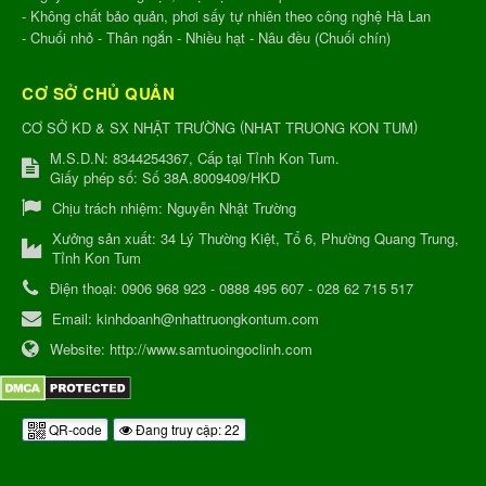
- Không chất bảo quản, phơi sấy tự nhiên theo công nghệ Hà Lan
- Chuối nhỏ - Thân ngắn - Nhiều hạt - Nâu đều (Chuối chín)
CƠ SỞ CHỦ QUẢN
(
)
CƠ SỞ KD & SX NHẬT TRƯỜNG
NHAT TRUONG KON TUM
M.S.D.N: 8344254367, Cấp tại Tỉnh Kon Tum.
Giấy phép số: Số 38A.8009409/HKD
Chịu trách nhiệm:
Nguyễn Nhật Trường
Xưởng sản xuất:
34 Lý Thường Kiệt, Tổ 6, Phường Quang Trung,
Tỉnh Kon Tum
Điện thoại:
0906 968 923 - 0888 495 607 - 028 62 715 517
Email:
kinhdoanh@nhattruongkontum.com
Website:
http://www.samtuoingoclinh.com
QR-code
Đang truy cập: 22