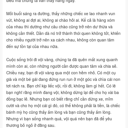
điều mà chúng ta vẫn thấy hằng ngày.
Mỗi buổi sáng ra đường, thấy những chiếc xe lao nhanh vun
vút, không ai đợi ai, không ai chào hỏi ai. Kể cả là hàng xóm
của nhau thì dường như câu chào cũng trở nên dư thừa và
không cần thiết. Dần dà nó trở thành thói quen không tốt, khiến
cho nhiều người trở nên xa cách nhau, không còn quan tâm
đến sự tồn tại của nhau nữa.
Cuộc sống trôi đi vội vàng, chúng ta đã quên mất xung quanh
mình còn ai, còn những người cần được quan tâm và chia sẻ.
Chiều nay, bạn đi vội vàng qua một con hẻm nhỏ. Có một cụ
già và một bé gái đang đứng run run ở một góc và chìa cái non
tơi rách ra. Bạn chỉ kịp liếc vội, rồi đi, không làm gì hết. Có lẽ
bạn nghĩ rằng mình đang vội, không dừng lại để cho họ vài ba
đồng bạc lẻ. Nhưng bạn có biết rằng chỉ cần dừng xe, mỉm
cười và cho họ một cái gì đó, có thể không phải là tiền, là chiếc
bánh mỳ họ cũng thấy ấm lòng và bạn cũng thấy ấm lòng.
Nhưng vì bạn sống nhanh quá, vội quá nên bạn đã để yêu
thương bỏ ngỏ ở đằng sau.