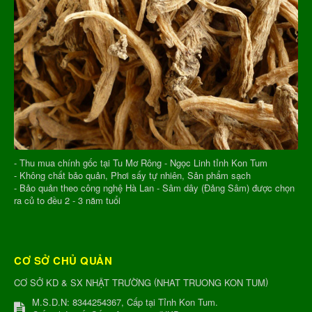
- Thu mua chính gốc tại Tu Mơ Rông - Ngọc Linh tỉnh Kon Tum
- Không chất bảo quản, Phơi sấy tự nhiên, Sản phẩm sạch
- Bảo quản theo công nghệ Hà Lan - Sâm dây (Đảng Sâm) được chọn
ra củ to đều 2 - 3 năm tuổi
CƠ SỞ CHỦ QUẢN
(
)
CƠ SỞ KD & SX NHẬT TRƯỜNG
NHAT TRUONG KON TUM
M.S.D.N: 8344254367, Cấp tại Tỉnh Kon Tum.