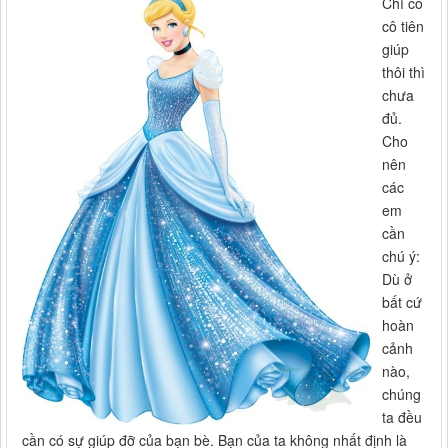
Chỉ có
cô tiên
giúp
thôi thì
chưa
đủ.
Cho
nên
các
em
cần
chú ý:
Dù ở
bất cứ
hoàn
cảnh
nào,
chúng
ta đều
cần có sự giúp đỡ của bạn bè. Bạn của ta không nhất định là