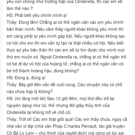
yêu con chồng như trường hợp của Cinderella, thì các em sẽ
làm thế nào ?
HS: Phải biết yêu chính mình ạ!
Thầy: Đúng lắm! Chẳng ai có thể ngăn cản các em yêu chính
bản thân mình. Nếu cảm thấy người khác không yêu mình thì
em càng phải tự yêu mình gấp bội. Nếu người khác không tạo
cơ hội cho em thì em cần tự tạo ra thật nhiều cơ hội. Nếu biết
thực sự yêu bản thân thì các em sẽ tự tìm được cho mình mọi
thứ em muốn có. Ngoài Cinderella ra, chẳng ai có thể ngăn trở
cô bé đi dự vũ hội của hoàng tử, chẳng ai có thể ngăn cản cô
bé trở thành hoàng hậu, đúng không?
HS: Đúng ạ, đúng ạ!
Thầy: Bây giờ đến vấn đề cuối cùng. Câu chuyện này có chỗ
nào chưa hợp lý không?
HS: (im lặng một lát) Sau 12 giờ đêm, mọi thứ đều trở lại
nguyên dạng như cũ, thế nhưng đôi giày thủy tinh của
Cinderella lại không trở về chỗ cũ.
Thầy: Trời ơi! Các em thật giỏi quá! Các em thấy chưa, ngay cả
nhà văn vĩ đại (nhà văn Pháp C-harles Perrault, tác giả truyện
Cô Bé Lọ Lem – chú thích của người dịch) mà cũng có lúc sai