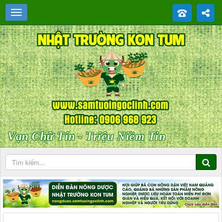
Vạn Chữ Tín - Triệu Niềm Tin