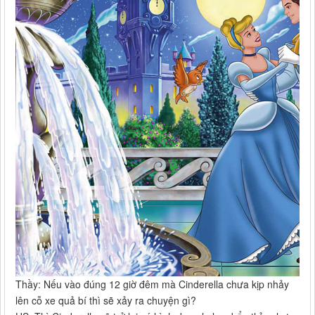
Thầy: Nếu vào đúng 12 giờ đêm mà Cinderella chưa kịp nhảy
lên cỗ xe quả bí thì sẽ xảy ra chuyện gì?