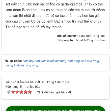
sót đấy chứ. Cho nên sai chẳng có gì đáng sợ cả. Thầy có thể
cam đoan là nếu sau này có ai trong số các em muốn trở thành
nhà văn thì nhất định em đó sẽ có tác phẩm hay hơn tác giả
của câu chuyện Cô bé Lọ lem! Các em có tin như thế không?
Tất cả học sinh hồ hởi vỗ tay reo hò.
Tác giả bài viết:
Sưu Tầm Tổng Hợp
Nguồn phát:
Nhật Trường Kon Tum
Từ khóa:
sâm dây kon tum
,
chuối hột rừng
,
tiêu rừng
,
khổ qua rừng
,
măng khô
,
mật ong rừng
Tổng số điểm của bài viết là: 5 trong 1 đánh giá
Xếp hạng:
5
-
1
phiếu bầu
Click để đánh giá bài viết
Nếu thấy hay thì bạn hãy share bài viết cho bạn bè mình cùng