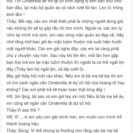
HS: Thì Cinderella sẽ trở lại có hình dạng lọ lem bẩn thỉu như
ban đầu, lại mặc bộ quần áo cũ rách rưới tồi tàn. Leo ôi, trông
kinh lắm !
Thầy: Bởi vậy, các em nhất thiết phải là những người đúng giờ,
nếu không thì sẽ tự gây rắc rối cho mình. Ngoài ra, các em tự
nhìn lại mình mà xem, em nào cũng mặc quần áo đẹp cả. Hãy
nhớ rằng chớ bao giờ ăn mặc luộm thuộm mà xuất hiện trước
mặt người khác. Các em gái nghe đây: các em lại càng phải
chú ý chuyện này hơn. Sau này khi lớn lên, mỗi lần hẹn gặp
bạn trai mà em lại mặc luộm thuộm thì người ta có thể ngất lịm
đấy (Thầy làm bộ ngất lịm, cả lớp cười ồ).
Bây giờ thầy hỏi một câu khác. Nếu em là bà mẹ kế kia thì em
có tìm cách ngăn cản Cinderella đi dự vũ hội của hoàng tử hay
không? Các em phải trả lời hoàn toàn thật lòng đấy !
HS: (im lặng, lát sau có em giơ tay xin nói) Nếu là bà mẹ kế ấy,
em cũng sẽ ngăn cản Cinderella đi dự vũ hội.
Thầy:Vì sao thế ?
HS: Vì ... vì em yêu con gái mình hơn, em muốn con mình trở
thành hoàng hậu.
Thầy: Đúng. Vì thế chúng ta thường cho rằng các bà mẹ kế