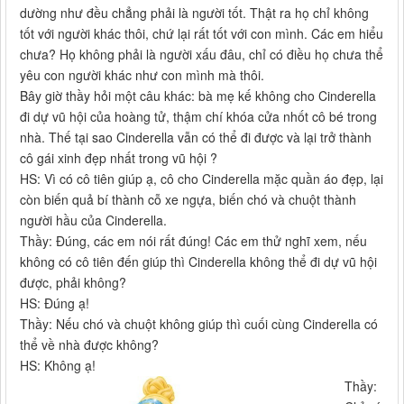
dường như đều chẳng phải là người tốt. Thật ra họ chỉ không
tốt với người khác thôi, chứ lại rất tốt với con mình. Các em hiểu
chưa? Họ không phải là người xấu đâu, chỉ có điều họ chưa thể
yêu con người khác như con mình mà thôi.
Bây giờ thầy hỏi một câu khác: bà mẹ kế không cho Cinderella
đi dự vũ hội của hoàng tử, thậm chí khóa cửa nhốt cô bé trong
nhà. Thế tại sao Cinderella vẫn có thể đi được và lại trở thành
cô gái xinh đẹp nhất trong vũ hội ?
HS: Vì có cô tiên giúp ạ, cô cho Cinderella mặc quần áo đẹp, lại
còn biến quả bí thành cỗ xe ngựa, biến chó và chuột thành
người hầu của Cinderella.
Thầy: Đúng, các em nói rất đúng! Các em thử nghĩ xem, nếu
không có cô tiên đến giúp thì Cinderella không thể đi dự vũ hội
được, phải không?
HS: Đúng ạ!
Thầy: Nếu chó và chuột không giúp thì cuối cùng Cinderella có
thể về nhà được không?
HS: Không ạ!
Thầy: