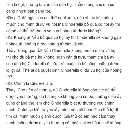
tiên là bụt, nhưng ta vẫn cần đến họ. Thầy mong các em có
càng nhiều bạn càng tốt.
Bây giờ, đề nghị các em thử nghĩ xem, nếu vì mẹ kế không
muốn cho mình đi dự vũ hội mà Cinderella bỏ qua cơ hội ấy thì
cô bé có thể trở thành vợ của hoàng tử được không?
HS: Không ạ! Nếu bỏ qua cơ hội ấy thì Cinderella sẽ không gặp
hoàng tử, không được hoàng tử biết và yêu.
Thầy: Đúng quá rồi! Nếu Cinderella không muốn đi dự vũ hội
thì cho dù bà mẹ kế không ngăn cản đi nữa, thậm chí bà ấy
còn ủng hộ Cinderella đi nữa, rốt cuộc cô bé cũng chẳng được
lợi gì cả. Thế ai đã quyết định Cinderella đi dự vũ hội của hoàng
tử?
HS: Chính là Cinderella ạ.
Thầy: Cho nên các em ạ, dù Cinderella không còn mẹ đẻ để
được yêu thương, dù bà mẹ kế không yêu cô bé, những điều ấy
cũng chẳng thể làm cho Cinderella biết tự thương yêu chính
mình. Chính vì biết tự yêu lấy mình nên cô bé mới có thể tự đi
tìm cái mình muốn giành được. Giả thử có em nào cảm thấy
mình chẳng được ai yêu thương cả, hoặc lại có bà mẹ kế không