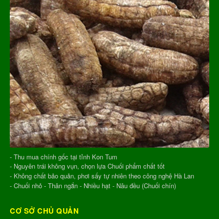
- Thu mua chính gốc tại tỉnh Kon Tum
- Nguyên trái không vụn, chọn lựa Chuối phẩm chất tốt
- Không chất bảo quản, phơi sấy tự nhiên theo công nghệ Hà Lan
- Chuối nhỏ - Thân ngắn - Nhiều hạt - Nâu đều (Chuối chín)
CƠ SỞ CHỦ QUẢN