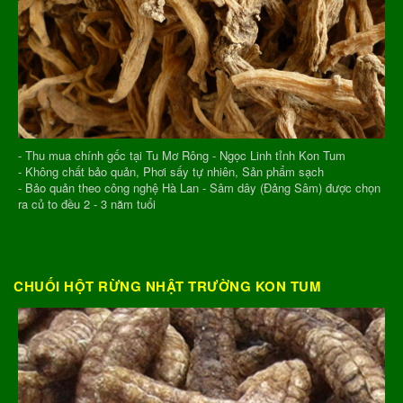
- Thu mua chính gốc tại Tu Mơ Rông - Ngọc Linh tỉnh Kon Tum
- Không chất bảo quản, Phơi sấy tự nhiên, Sản phẩm sạch
- Bảo quản theo công nghệ Hà Lan - Sâm dây (Đảng Sâm) được chọn
ra củ to đều 2 - 3 năm tuổi
CHUỐI HỘT RỪNG NHẬT TRƯỜNG KON TUM