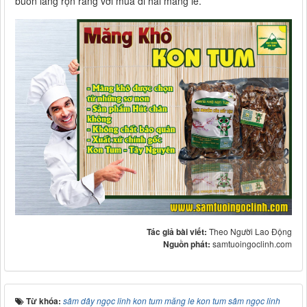
buôn làng rộn ràng với mùa đi hái măng le.
Tác giả bài viết:
Theo Người Lao Động
Nguồn phát:
samtuoingoclinh.com
Từ khóa:
sâm dây ngọc linh kon tum măng le kon tum sâm ngọc linh