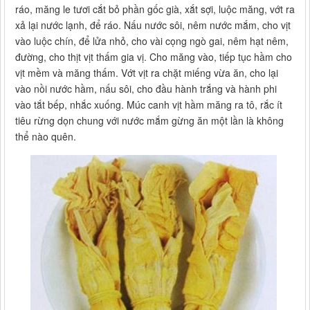
ráo, măng le tươi cắt bỏ phần gốc già, xắt sợi, luộc măng, vớt ra
xả lại nước lạnh, để ráo. Nấu nước sôi, nêm nước mắm, cho vịt
vào luộc chín, để lửa nhỏ, cho vài cọng ngò gai, nêm hạt nêm,
đường, cho thịt vịt thấm gia vị. Cho măng vào, tiếp tục hầm cho
vịt mềm và măng thấm. Vớt vịt ra chặt miếng vừa ăn, cho lại
vào nồi nước hầm, nấu sôi, cho đầu hành trắng và hành phi
vào tắt bếp, nhắc xuống. Múc canh vịt hầm măng ra tô, rắc ít
tiêu rừng dọn chung với nước mắm gừng ăn một lần là không
thể nào quên.