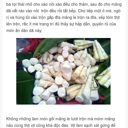
ba rọi thái nhỏ cho vào nồi xào đều cho thấm, sau đó cho măng
đã vắt ráo vào nồi trộn đều rồi tắt bếp. Cho tiếp một ít mè, ngò
rí và húng lủi vào trộn gắp đĩa măng le trộn ra đĩa, xếp tôm thịt
lên trên, rắc ít mè trang trí đủ thấy sự hấp dẫn, quyến rũ của
món ăn dân dã này.
Không những làm món gỏi măng le tươi trộn mà móm măng
nấu cùng thịt vịt cũng khá độc đáo. Vịt làm sạch xát gừng để