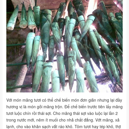
Với món măng tươi có thể chế biến món đơn giản nhưng lại đầy
hương vị là món gỏi măng trộn. Để chế biến trước tiên lấy măng
tươi luộc chín rồi thái sợi. Cho măng thái sợi vào luộc lại lần 2
trong nước mới, nêm ít muối cho nhả chất đắng. Vớt măng, xả
lạnh, cho vào khăn sạch vắt ráo khô. Tôm tươi hay tép khô, thịt