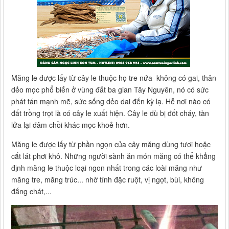
Măng le được lấy từ cây le thuộc họ tre nứa không có gai, thân
dẻo mọc phổ biến ở vùng đất ba gian Tây Nguyên, nó có sức
phát tán mạnh mẽ, sức sống dẻo dai đến kỳ lạ. Hễ nơi nào có
đất trồng trọt là có cây le xuất hiện. Cây le dù bị đốt cháy, tàn
lửa lại đâm chồi khác mọc khoẻ hơn.
Măng le được lấy từ phần ngọn của cây măng dùng tươi hoặc
cắt lát phơi khô. Những người sành ăn món măng có thể khẳng
định măng le thuộc loại ngon nhất trong các loài măng như
măng tre, măng trúc... nhờ tính đặc ruột, vị ngọt, bùi, không
đắng chát,...