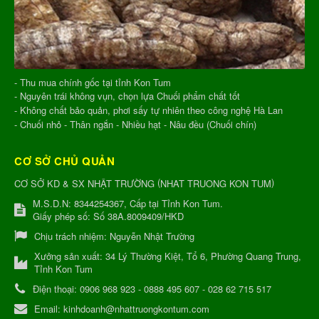
- Thu mua chính gốc tại tỉnh Kon Tum
- Nguyên trái không vụn, chọn lựa Chuối phẩm chất tốt
- Không chất bảo quản, phơi sấy tự nhiên theo công nghệ Hà Lan
- Chuối nhỏ - Thân ngắn - Nhiều hạt - Nâu đều (Chuối chín)
CƠ SỞ CHỦ QUẢN
(
)
CƠ SỞ KD & SX NHẬT TRƯỜNG
NHAT TRUONG KON TUM
M.S.D.N: 8344254367, Cấp tại Tỉnh Kon Tum.
Giấy phép số: Số 38A.8009409/HKD
Chịu trách nhiệm:
Nguyễn Nhật Trường
Xưởng sản xuất:
34 Lý Thường Kiệt, Tổ 6, Phường Quang Trung,
Tỉnh Kon Tum
Điện thoại:
0906 968 923 - 0888 495 607 - 028 62 715 517
Email:
kinhdoanh@nhattruongkontum.com