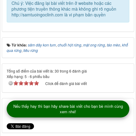
Chú ý: Việc đăng lại bài viết trên ở website hoặc các
phương tiện truyền thông khác mà không ghi rõ nguồn
http://samtuoingoclinh.com là vi phạm bản quyền
Từ khóa:
sâm dây kon tum
,
chuối hột rừng
,
mật ong rừng
,
táo mèo
,
khổ
qua rừng
,
tiêu rừng
Tổng số điểm của bài viết là: 30 trong 6 đánh giá
Xếp hạng:
5
-
6
phiếu bầu
Click để đánh giá bài viết
Nếu thấy hay thì bạn hãy share bài viết cho bạn bè mình cùng
xem nhé!