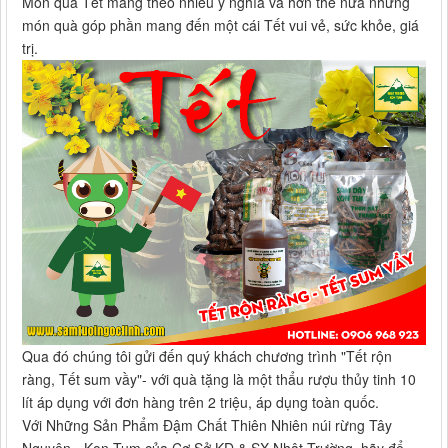
Món quà Tết mang theo nhiều ý nghĩa và hơn thế nữa những
món quà góp phần mang đến một cái Tết vui vẻ, sức khỏe, giá
trị.
Qua đó chúng tôi gửi đến quý khách chương trình "Tết rộn
ràng, Tết sum vầy"- với quà tặng là một thẩu rượu thủy tinh 10
lít áp dụng với đơn hàng trên 2 triệu, áp dụng toàn quốc.
Với Những Sản Phẩm Đậm Chất Thiên Nhiên núi rừng Tây