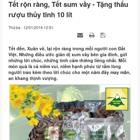
Tết rộn ràng, Tết sum vầy - Tặng thẩu
rượu thủy tinh 10 lít
Thứ ba - 12/01/2016 12:51
Tết đến, Xuân về, lại rộn ràng trong mỗi người con Đất
Việt. Những điều ước giản dị xum vầy bên gia đình, gửi
những lời chúc, những tình cảm thiêng liêng nhất. Mỗi
món quà là cả niềm vui, niềm hạnh phúc từ tấm lòng
người trao kèm theo lời chúc cho một năm đầy may mắn,
an khang thịnh vượng.