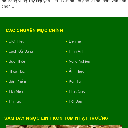
đời sống vùng Tây Nguyên – FLITCH đã tìm gặp tôi để tham vấn nên
chọn...
CÁC CHUYÊN MỤC CHÍNH
Giới thiệu
Liên hệ
Cách Sử Dụng
Hình Ảnh
Sức Khỏe
Nông Nghiệp
Khoa Học
Ẩm Thực
Sản Phẩm
Kon Tum
Tản Mạn
Phật Giáo
Tin Tức
Hỏi Đáp
SÂM DÂY NGỌC LINH KON TUM NHẬT TRƯỜNG