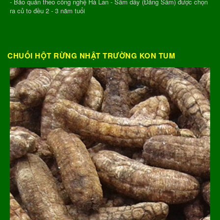
- Bảo quản theo công nghệ Hà Lan - Sâm dây (Đảng Sâm) được chọn
ra củ to đều 2 - 3 năm tuổi
CHUỐI HỘT RỪNG NHẬT TRƯỜNG KON TUM