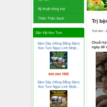
Kỹ thuật trồng trọt
Thiên Thần Xanh
Trị bệ
Thứ năm - 
Sản Vật Kon Tum
Chuối hột
Sâm Dây (Hồng Đẳng Sâm)
ngày để t
Kon Tum Ngọc Linh Nhật...
800.000 VND
Sâm Dây (Hồng Đẳng Sâm)
Kon Tum Ngọc Linh Nhật...