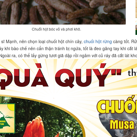
Chuối hột bóc vỏ và phơi khô.
sĩ Mạnh, nên chọn loại chuối hột chín cây,
chuối hột rừng
càng tốt. Rửa
y khi bào chế nên cẩn thận tránh bị ngứa, tốt là đeo găng tay khi cắt l
 Ngoài ra, có thể lấy gừng tươi giã dập rồi ngâm với củ ráy đã cắt lát