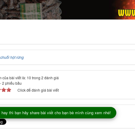
:
chuối hột rừng
 của bài viết là: 10 trong 2 đánh giá
-
2
phiếu bầu
Click để đánh giá bài viết
 hay thì bạn hãy share bài viết cho bạn bè mình cùng xem nhé!