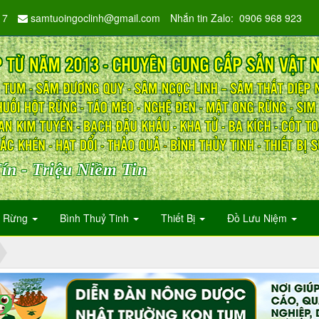
17
samtuoingoclinh@gmail.com
Nhắn tin Zalo: 0906 968 923
ín - Triệu Niềm Tin
n Rừng
Bình Thuỷ Tinh
Thiết Bị
Đồ Lưu Niệm