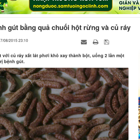
nh gút bằng quả chuối hột rừng và củ ráy
27/08/2015 23:10
 với củ ráy xắt lát phơi khô xay thành bột, uống 2 lần một
rị bệnh gút.