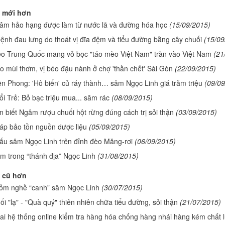
 mới hơn
âm hảo hạng được làm từ nước lã và đường hóa học
(15/09/2015)
ệnh đau lưng do thoát vị đĩa đệm và tiểu đường bằng cây chuối
(15/09
o Trung Quốc mang vỏ bọc "táo mèo Việt Nam" tràn vào Việt Nam
(21
o mùi thơm, vị béo đậu nành ở chợ 'thần chết' Sài Gòn
(22/09/2015)
n Phong: 'Hô biến' củ ráy thành… sâm Ngọc Linh giá trăm triệu
(09/09
i Trẻ: Bỏ bạc triệu mua... sâm rác
(08/09/2015)
 biết Ngâm rượu chuối hột rừng đúng cách trị sỏi thận
(03/09/2015)
háp bảo tồn nguồn dược liệu
(05/09/2015)
ấu sâm Ngọc Linh trên đỉnh đèo Măng-rơi
(06/09/2015)
m trong “thánh địa” Ngọc Linh
(31/08/2015)
 cũ hơn
ỏm nghề “canh” sâm Ngọc Linh
(30/07/2015)
i "lạ" - "Quà quý" thiên nhiên chữa tiểu đường, sỏi thận
(21/07/2015)
hai hệ thống online kiểm tra hàng hóa chống hàng nhái hàng kém chất 