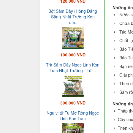
120.000 VND
Những tin
Bột Sâm Dây (Hồng Đẳng
Nước s
Sâm) Nhật Trường Kon
Tum...
Chữa b
Táo Mè
Chất tạ
Báo Tiề
100.000 VND
Báo Tuổ
Trà Sâm Dây Ngọc Linh Kon
Bạn nên
Tum Nhật Trường - Túi...
Giải p
Theo d
Sâm rở
300.000 VND
Những tin
Thấp th
Ngũ vị tử Tu Mơ Rông Ngọc
Linh Kon Tum
Cây chuố
Triển k