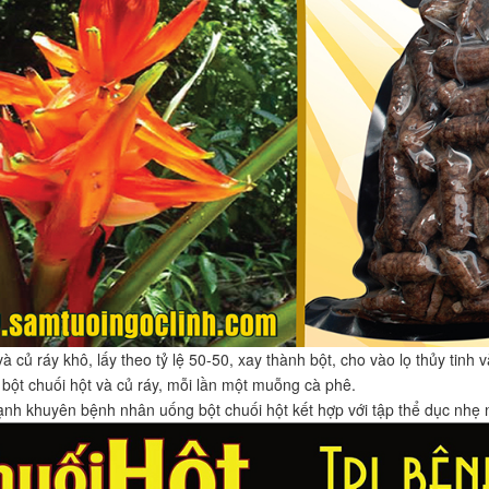
à củ ráy khô, lấy theo tỷ lệ 50-50, xay thành bột, cho vào lọ thủy tinh 
 bột chuối hột và củ ráy, mỗi lần một muỗng cà phê.
nh khuyên bệnh nhân uống bột chuối hột kết hợp với tập thể dục nhẹ 