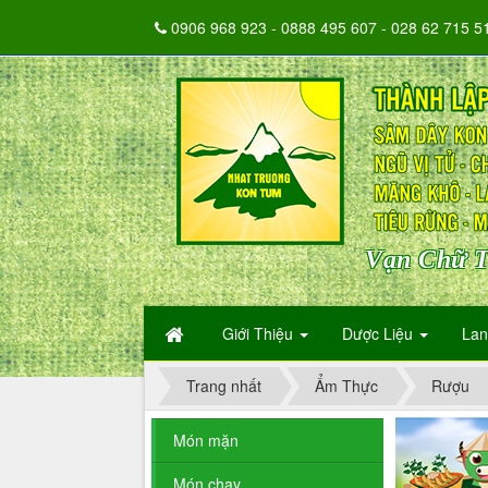
0906 968 923 - 0888 495 607 - 028 62 715 5
Vạn Chữ T
Giới Thiệu
Dược Liệu
La
Trang nhất
Ẩm Thực
Rượu
Món mặn
Món chay