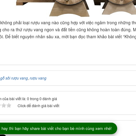
 không phải loại rượu vang nào cũng hợp với việc ngâm trong những t
g cho ra thứ rượu vang ngon và đắt tiền cũng không hoàn toàn đúng. Mộ
ôi. Để biết nguyên nhân sâu xa, mời bạn đọc tham khảo bài viết “Không 
:
gỗ sồi rượu vang
,
rượu vang
 của bài viết là: 0 trong 0 đánh giá
Click để đánh giá bài viết
 hay thì bạn hãy share bài viết cho bạn bè mình cùng xem nhé!