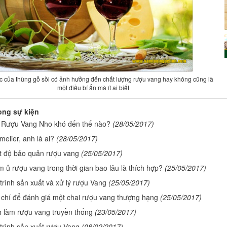
c của thùng gỗ sồi có ảnh hưởng đến chất lượng rượu vang hay không cũng là
một điều bí ẩn mà ít ai biết
òng sự kiện
Rượu Vang Nho khó đến thế nào?
(28/05/2017)
elier, anh là ai?
(28/05/2017)
t độ bảo quản rượu vang
(25/05/2017)
 ủ rượu vang trong thời gian bao lâu là thích hợp?
(25/05/2017)
trình sản xuất và xử lý rượu Vang
(25/05/2017)
 chí để đánh giá một chai rượu vang thượng hạng
(25/05/2017)
 làm rượu vang truyền thống
(23/05/2017)
trình sản xuất rượu Vang
(08/02/2017)