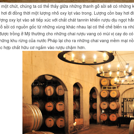
ế một chút, chúng ta có thể thấy giữa những thanh gỗ sồi sẽ có những
 hơi đi đồng thời một lượng nhỏ oxy lọt vào trong. Lượng cồn bay hơi 
ượng oxy lọt vào sẽ tiếp xúc với chất chát tannin khiến rượu dịu ngọt hẳn
gỗ sồi có nguồn gốc từ những vùng khác nhau lại có thể chế biến ra nh
 được trồng ở Mỹ thường cho những chai rượu vang có mùi vị cay do có
những khu rừng của nước Pháp lại cho ra những chai vang mềm mại nồ
ác hợp chất hữu cơ ngấm vào rượu chậm hơn.