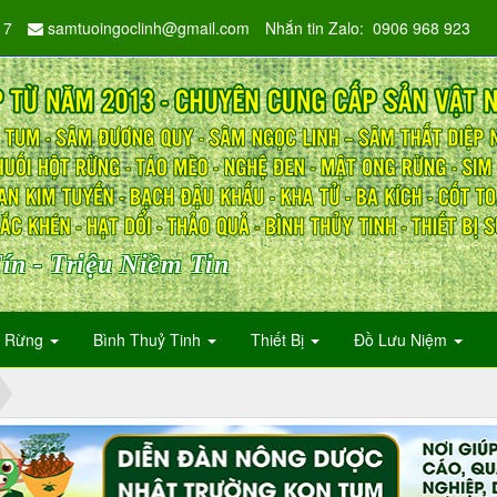
17
samtuoingoclinh@gmail.com
Nhắn tin Zalo: 0906 968 923
ín - Triệu Niềm Tin
n Rừng
Bình Thuỷ Tinh
Thiết Bị
Đồ Lưu Niệm