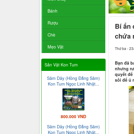
Bánh
Rượu
Bí ẩn 
chứa 
Chè
Mẹo Vặt
Thứ ba - 23
Bạn đã b
Sản Vật Kon Tum
nhưng rư
quyết để
Sâm Dây (Hồng Đẳng Sâm)
sồi để ủ 
Kon Tum Ngọc Linh Nhật...
800.000 VND
Sâm Dây (Hồng Đẳng Sâm)
Kon Tum Ngọc Linh Nhật...