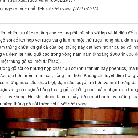
ừa ngoạn mục nhất lịch sử rượu vang
(16/11/2016)
iên nhiên ưu ái ban tặng cho con người trái nho với lớp vỏ kì diệu để l
 gỗ sồi để kết hợp với rượu vang làm ra một thứ rượu nồng nàn, đắm s
làm thùng chứa khi giá cả của loại thùng này đắt hơn rất nhiều so với 
g và đem lại hiệu quả cao trong vòng năm năm (khoảng $800-$1000 đố
 một thùng gỗ sồi mới từ Pháp).
 trong gỗ sồi có những hợp chất hữu cơ (như tannin hay phenilics) mà k
rượu dịu hơn, mềm mại hơn, nồng nàn hơn. Không chỉ tuyệt diệu trong v
có những màu sắc khác biệt, đậm sắc, quyến rũ hơn và mùi hương đa 
rượu vang có được ủ bằng thùng gỗ sồi bằng cách cảm nhận xem trong
ê..hay không. Đôi khi, chúng ta còn thấy được mùi bánh mỳ nướng hoặc
 những thùng gỗ sồi trước khi ủ với rượu vang.