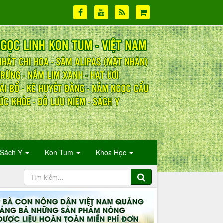
Sách Y
Kon Tum
Khoa Học