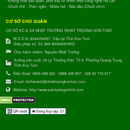
- Không chất bảo quản, phơi sấy tự nhiên theo công nghệ Hà Lan
- Chuối nhỏ - Thân ngắn - Nhiều hạt - Nâu đều (Chuối chín)
CƠ SỞ CHỦ QUẢN
(
)
CƠ SỞ KD & SX NHẬT TRƯỜNG
NHAT TRUONG KON TUM
M.S.D.N: 8344254367, Cấp tại Tỉnh Kon Tum.
Giấy phép số: Số 38A.8009409/HKD
Chịu trách nhiệm:
Nguyễn Nhật Trường
Xưởng sản xuất:
34 Lý Thường Kiệt, Tổ 6, Phường Quang Trung,
Tỉnh Kon Tum
Điện thoại:
0906 968 923 - 0888 495 607 - 028 62 715 517
Email:
kinhdoanh@nhattruongkontum.com
Website:
http://www.samtuoingoclinh.com
QR-code
Đang truy cập: 21