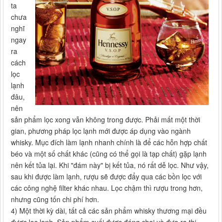
ta
chưa
nghĩ
ngay
ra
cách
lọc
lạnh
đâu,
nên
sản phẩm lọc xong vẫn không trong được. Phải mất một thời
gian, phương pháp lọc lạnh mới được áp dụng vào ngành
whisky. Mục đích làm lạnh nhanh chính là để các hỗn hợp chất
béo và một số chất khác (cũng có thể gọi là tạp chất) gặp lạnh
nên kết tủa lại. Khi "đám này" bị kết tủa, nó rất dễ lọc. Như vậy,
sau khi được làm lạnh, rượu sẽ được đẩy qua các bồn lọc với
các công nghệ filter khác nhau. Lọc chậm thì rượu trong hơn,
nhưng cũng tốn chi phí hơn.
4) Một thời kỳ dài, tất cả các sản phẩm whisky thương mại đều