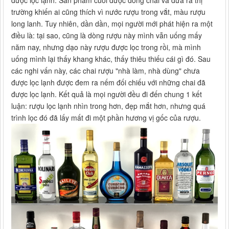
được lọc lạnh. Sản phẩm cuối được đóng chai và đưa ra thị
trường khiến ai cũng thích vì nước rượu trong vắt, màu rượu
long lanh. Tuy nhiên, dần dần, mọi người mới phát hiện ra một
điều là: tại sao, cũng là dòng rượu này mình vẫn uống mấy
năm nay, nhưng dạo này rượu được lọc trong rồi, mà mình
uống mình lại thấy khang khác, thấy thiêu thiếu cái gì đó. Sau
các nghi vấn này, các chai rượu "nhà làm, nhà dùng" chưa
được lọc lạnh được đem ra nếm đối chiếu với những chai đã
được lọc lạnh. Kết quả là mọi người đều đi đến chung 1 kết
luận: rượu lọc lạnh nhìn trong hơn, đẹp mắt hơn, nhưng quá
trình lọc đó đã lấy mất đi một phần hương vị gốc của rượu.