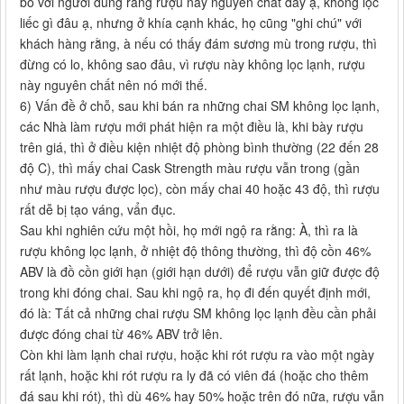
bố với người dùng rằng rượu này nguyên chất đấy ạ, không lọc
liếc gì đâu ạ, nhưng ở khía cạnh khác, họ cũng "ghi chú" với
khách hàng rằng, à nếu có thấy đám sương mù trong rượu, thì
đừng có lo, không sao đâu, vì rượu này không lọc lạnh, rượu
này nguyên chất nên nó mới thế.
6) Vấn đề ở chỗ, sau khi bán ra những chai SM không lọc lạnh,
các Nhà làm rượu mới phát hiện ra một điều là, khi bày rượu
trên giá, thì ở điều kiện nhiệt độ phòng bình thường (22 đến 28
độ C), thì mấy chai Cask Strength màu rượu vẫn trong (gần
như màu rượu được lọc), còn mấy chai 40 hoặc 43 độ, thì rượu
rất dễ bị tạo váng, vẩn đục.
Sau khi nghiên cứu một hồi, họ mới ngộ ra rằng: À, thì ra là
rượu không lọc lạnh, ở nhiệt độ thông thường, thì độ cồn 46%
ABV là đồ cồn giới hạn (giới hạn dưới) để rượu vẫn giữ được độ
trong khi đóng chai. Sau khi ngộ ra, họ đi đến quyết định mới,
đó là: Tất cả những chai rượu SM không lọc lạnh đều cần phải
được đóng chai từ 46% ABV trở lên.
Còn khi làm lạnh chai rượu, hoặc khi rót rượu ra vào một ngày
rất lạnh, hoặc khi rót rượu ra ly đã có viên đá (hoặc cho thêm
đá sau khi rót), thì dù 46% hay 50% hoặc trên đó nữa, rượu vẫn