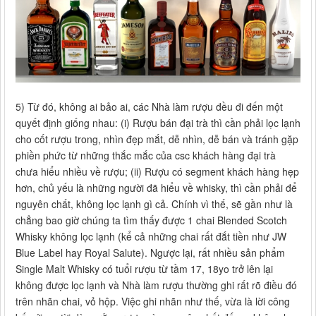
5) Từ đó, không ai bảo ai, các Nhà làm rượu đều đi đến một
quyết định giống nhau: (i) Rượu bán đại trà thì cần phải lọc lạnh
cho cốt rượu trong, nhìn đẹp mắt, dễ nhìn, dễ bán và tránh gặp
phiền phức từ những thắc mắc của csc khách hàng đại trà
chưa hiểu nhiều về rượu; (ii) Rượu có segment khách hàng hẹp
hơn, chủ yếu là những người đã hiểu về whisky, thì cần phải để
nguyên chất, không lọc lạnh gì cả. Chính vì thế, sẽ gần như là
chẳng bao giờ chúng ta tìm thấy được 1 chai Blended Scotch
Whisky không lọc lạnh (kể cả những chai rất đắt tiền như JW
Blue Label hay Royal Salute). Ngược lại, rất nhiều sản phẩm
Single Malt Whisky có tuổi rượu từ tầm 17, 18yo trở lên lại
không được lọc lạnh và Nhà làm rượu thường ghi rất rõ điều đó
trên nhãn chai, vỏ hộp. Việc ghi nhãn như thế, vừa là lời công