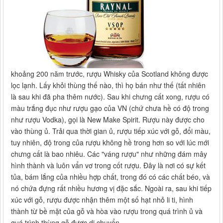
khoảng 200 năm trước, rượu Whisky của Scotland không được
lọc lạnh. Lấy khỏi thùng thế nào, thì họ bán như thế (tất nhiên
là sau khi đã pha thêm nước). Sau khi chưng cất xong, rượu có
màu trắng đục như rượu gạo của VN (chứ chưa hề có độ trong
như rượu Vodka), gọi là New Make Spirit. Rượu này được cho
vào thùng ủ. Trải qua thời gian ủ, rượu tiếp xúc với gỗ, đổi màu,
tuy nhiên, độ trong của rượu không hề trong hơn so với lúc mới
chưng cất là bao nhiêu. Các "váng rượu" như những đám mây
hình thành và luôn vẩn vơ trong cốt rượu. Đây là nơi có sự kết
tủa, bám lắng của nhiều hợp chất, trong đó có các chất béo, và
nó chứa đựng rất nhiều hương vị đặc sắc. Ngoài ra, sau khi tiếp
xúc với gỗ, rượu được nhận thêm một số hạt nhỏ li ti, hình
thành từ bề mặt của gỗ và hòa vào rượu trong quá trình ủ và
quá trình thùng gỗ được di chuyển.