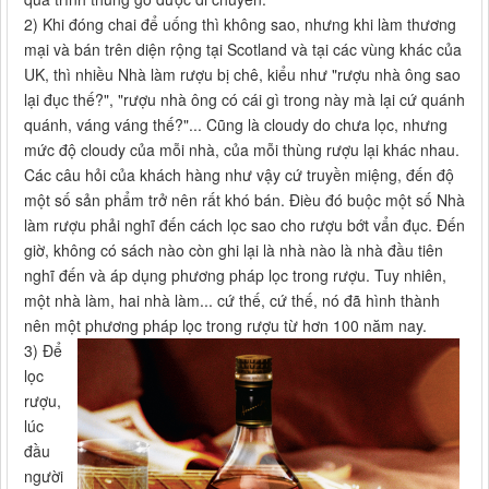
2) Khi đóng chai để uống thì không sao, nhưng khi làm thương
mại và bán trên diện rộng tại Scotland và tại các vùng khác của
UK, thì nhiều Nhà làm rượu bị chê, kiểu như "rượu nhà ông sao
lại đục thế?", "rượu nhà ông có cái gì trong này mà lại cứ quánh
quánh, váng váng thế?"... Cũng là cloudy do chưa lọc, nhưng
mức độ cloudy của mỗi nhà, của mỗi thùng rượu lại khác nhau.
Các câu hỏi của khách hàng như vậy cứ truyền miệng, đến độ
một số sản phẩm trở nên rất khó bán. Đièu đó buộc một số Nhà
làm rượu phải nghĩ đến cách lọc sao cho rượu bớt vẩn đục. Đến
giờ, không có sách nào còn ghi lại là nhà nào là nhà đầu tiên
nghĩ đến và áp dụng phương pháp lọc trong rượu. Tuy nhiên,
một nhà làm, hai nhà làm... cứ thế, cứ thế, nó đã hình thành
nên một phương pháp lọc trong rượu từ hơn 100 năm nay.
3) Để
lọc
rượu,
lúc
đầu
người