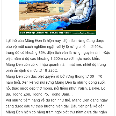
Lợi thế của Măng Đen là hiện nay, diện tích rừng đang được
bảo vệ một cách nghiêm ngặt, với tỷ lệ rừng chiếm tới 90%;
trong đó có khoảng 85% diện tích vẫn là rừng nguyên sinh. Đặc
biệt, nằm ở độ cao khoảng 1.200m so với mực nước biển,
Măng Đen còn có khí hậu quanh năm mát mẻ, nhiệt độ trung
bình ổn định ở mức từ 18-220C.
Măng Đen còn đặc biệt quyến rũ bởi rừng thông từ 30 – 70
năm tuổi. Xen kẽ với núi rừng Măng Đen là những dòng suối,
hồ, thác nước đẹp thơ mộng, nổi tiếng như: Paish, Dakke, Lô
Ba, Toong Zơri, Toong Pô, Toong Đam…
Với những tiềm năng về du lịch như thế, Măng Đen đang ngày
càng được đầu tư theo hướng hiện đại. Đầu tiên phải kể đến
Măng Đen hiện có hàng trăm ngôi biệt thự nằm giữa đại ngàn