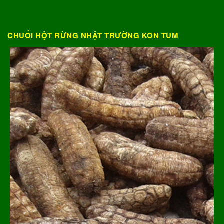
CHUỐI HỘT RỪNG NHẬT TRƯỜNG KON TUM