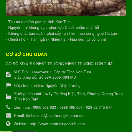
- Thu mua chính gốc tại tỉnh Kon Tum
- Nguyên trái không vụn, chọn lựa Chuối phẩm chất tốt
- Không chất bảo quản, phơi sấy tự nhiên theo công nghệ Hà Lan
- Chuối nhỏ - Thân ngắn - Nhiều hạt - Nâu đều (Chuối chín)
CƠ SỞ CHỦ QUẢN
(
)
CƠ SỞ KD & SX NHẬT TRƯỜNG
NHAT TRUONG KON TUM
M.S.D.N: 8344254367, Cấp tại Tỉnh Kon Tum.
Giấy phép số: Số 38A.8009409/HKD
Chịu trách nhiệm:
Nguyễn Nhật Trường
Xưởng sản xuất:
34 Lý Thường Kiệt, Tổ 6, Phường Quang Trung,
Tỉnh Kon Tum
Điện thoại:
0906 968 923 - 0888 495 607 - 028 62 715 517
Email:
kinhdoanh@nhattruongkontum.com
Website:
http://www.samtuoingoclinh.com