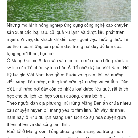
Những mô hình nông nghiệp ứng dụng công nghệ cao chuyên
sản xuất các loại rau, củ, quả xứ lạnh và dược liệu phát triển
mạnh. Vì vậy, du khách khi đến đây ngoài việc thưởng thức thì
có thể mua những sản phẩm đặc trưng nơi đây để làm quà
tặng người thân, bạn bè.
Ở Măng Đen có 6 đặc sản và món ăn được nhận bằng xác lập
kỷ lục của Tổ chức kỷ lục châu Á, Tổ chức kỷ lục Việt Nam, Hội
Kỷ lục gia Việt Nam bao gồm: Rượu vang sim, thịt bò nướng
kiến vàng, tiêu rừng, măng khô nứa, gà nướng và cá tầm. Đặc
biệt, núi rừng nơi đây còn có nhiều loại dược liệu quý, rất thích
hợp cho du lịch kết hợp với an dưỡng, chữa bệnh…
Theo người dân địa phương, núi rừng Măng Đen ẩn chứa nhiều
câu chuyện huyền bí, mang yếu tố tâm linh. Bởi vậy, từ nhiều
năm nay, ở Khu du lịch Măng Đen luôn có sự hòa quyện giữa
thiên nhiên và đời sống tâm linh.
Buổi tối ở Măng Đen, tiếng chuông chùa vang xa trong màn