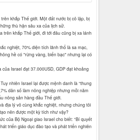
rên khắp Thế giới. Một đất nước bị cô lập, bị
những thù hận sâu xa của lịch sử.
trên khắp Thế giới, đi tới đâu cũng bị xa lánh
ắc nghiệt, 70% diện tích lãnh thổ là sa mạc,
 không hề có "rừng vàng, biển bạc" nhưng lại có
a của Israel đạt 37.000USD, GDP đạt khoảng
. Tuy nhiên Israel lại được mệnh danh là “thung
ó 1,7% dân số làm nông nghiệp nhưng mỗi năm
hẩu nông sản hàng đầu Thế giới.
và địa lý vô cùng khắc nghiệt, nhưng chúng tôi
 tạo nên được một kỳ tích như vậy?
c của Bộ Ngoại giao Israel cho biết: “Bí quyết
 phát triển giáo dục đào tạo và phát triển nghiên