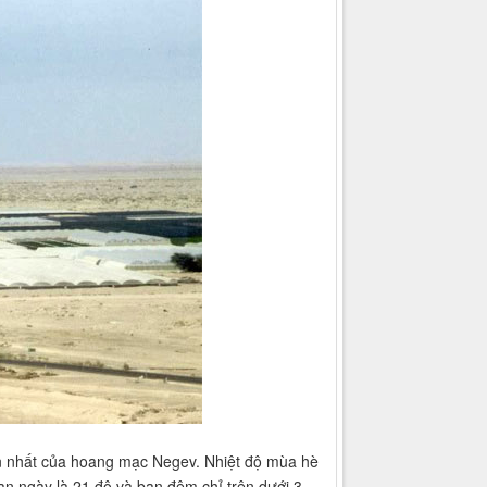
ạn nhất của hoang mạc Negev. Nhiệt độ mùa hè
an ngày là 21 độ và ban đêm chỉ trên dưới 3