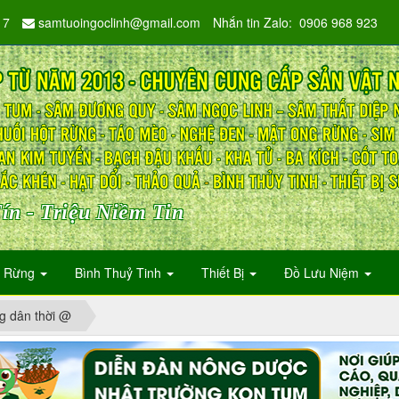
17
samtuoingoclinh@gmail.com
Nhắn tin Zalo: 0906 968 923
ín - Triệu Niềm Tin
n Rừng
Bình Thuỷ Tinh
Thiết Bị
Đồ Lưu Niệm
g dân thời @