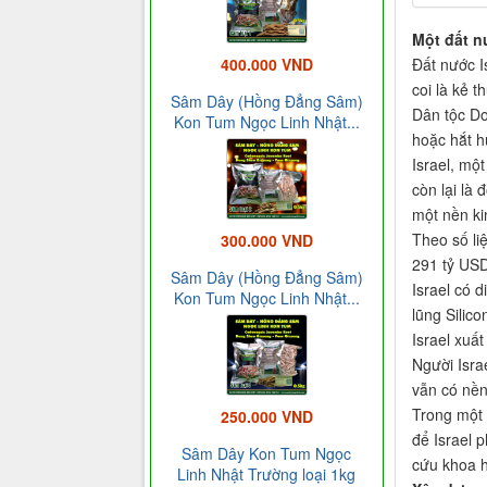
Một đất n
Đất nước I
400.000 VND
coi là kẻ 
Sâm Dây (Hồng Đẳng Sâm)
Dân tộc Do
Kon Tum Ngọc Linh Nhật...
hoặc hắt h
Israel, mộ
còn lại là 
một nền ki
Theo số li
300.000 VND
291 tỷ USD
Sâm Dây (Hồng Đẳng Sâm)
Israel có 
Kon Tum Ngọc Linh Nhật...
lũng Silic
Israel xuấ
Người Isra
vẫn có nền
Trong một 
250.000 VND
để Israel p
Sâm Dây Kon Tum Ngọc
cứu khoa h
Linh Nhật Trường loại 1kg