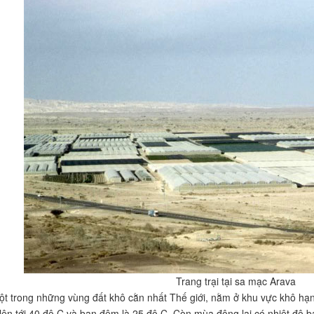
Trang trại tại sa mạc Arava
ột trong những vùng đất khô cằn nhất Thế giới, nằm ở khu vực khô h
lên tới 40 độ C và ban đêm là 25 độ C. Còn mùa đông lại có nhiệt độ b