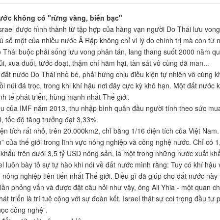
ước không có "rừng vàng, biển bạc"
srael được hình thành từ tập hợp của hàng vạn người Do Thái lưu vong t
thù số một của nhiều nước Ả Rập không chỉ vì lý do chính trị mà còn từ 
 Thái buộc phải sống lưu vong phân tán, lang thang suốt 2000 năm qua 
ủi, xua đuổi, tước đoạt, thậm chí hãm hại, tàn sát vô cùng dã man...
t đất nước Do Thái nhỏ bé, phải hứng chịu điều kiện tự nhiên vô cùng kh
đồi núi đá trọc, trong khi khí hậu nơi đây cực kỳ khô hạn. Một đất nước
nh tế phát triển, hùng mạnh nhất Thế giới.
ệu của IMF năm 2013, thu nhập bình quân đầu người tính theo sức mu
, tốc độ tăng trưởng đạt 3,33%.
diện tích rất nhỏ, trên 20.000km2, chỉ bằng 1/16 diện tích của Việt Nam
on” của thế giới trong lĩnh vực nông nghiệp và công nghệ nước. Chỉ c
t khẩu trên dưới 3,5 tỷ USD nông sản, là một trong những nước xuất k
el luôn bày tỏ sự tự hào khi nói về đất nước mình rằng: Tuy có khí hậu 
 nông nghiệp tiên tiến nhất Thế giới. Điều gì đã giúp cho đất nước này
lần phỏng vấn và được đặt câu hỏi như vậy, ông Ali Yhia - một quan chứ
hát triển là trí tuệ cộng với sự đoàn kết. Israel thật sự coi trọng đầu tư
ọc công nghệ”.