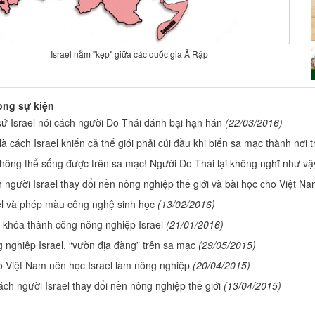
Israel nằm "kẹp" giữa các quốc gia Ả Rập
òng sự kiện
sứ Israel nói cách người Do Thái đánh bại hạn hán
(22/03/2016)
là cách Israel khiến cả thế giới phải cúi đầu khi biến sa mạc thành nơi t
hông thể sống được trên sa mạc! Người Do Thái lại không nghĩ như vậ
 người Israel thay đổi nền nông nghiệp thế giới và bài học cho Việt N
el và phép màu công nghệ sinh học
(13/02/2016)
 khóa thành công nông nghiệp Israel
(21/01/2016)
 nghiệp Israel, “vườn địa đàng” trên sa mạc
(29/05/2015)
o Việt Nam nên học Israel làm nông nghiệp
(20/04/2015)
ách người Israel thay đổi nền nông nghiệp thế giới
(13/04/2015)