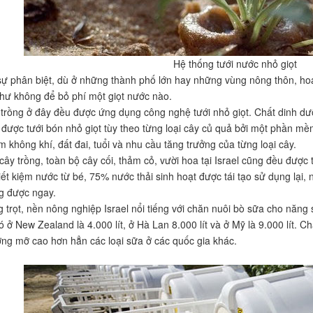
Hệ thống tưới nước nhỏ giọt
ự phân biệt, dù ở những thành phố lớn hay những vùng nông thôn, ho
ư không để bỏ phí một giọt nước nào.
 trồng ở đây đều được ứng dụng công nghệ tưới nhỏ giọt. Chất dinh dư
 được tưới bón nhỏ giọt tùy theo từng loại cây củ quả bởi một phần mề
m không khí, đất đai, tuổi và nhu cầu tăng trưởng của từng loại cây.
cây trồng, toàn bộ cây cối, thảm cỏ, vười hoa tại Israel cũng đều được 
iết kiệm nước từ bé, 75% nước thải sinh hoạt được tái tạo sử dụng lại, 
g được ngay.
g trọt, nền nông nghiệp Israel nổi tiếng với chăn nuôi bò sữa cho năng 
ó ở New Zealand là 4.000 lít, ở Hà Lan 8.000 lít và ở Mỹ là 9.000 lít. C
ng mỡ cao hơn hẳn các loại sữa ở các quốc gia khác.