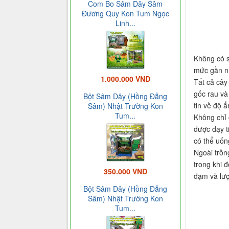
Com Bo Sâm Dây Sâm
Đương Quy Kon Tum Ngọc
Linh...
Không có s
mức gần nh
1.000.000 VND
Tất cả cây
gốc rau và
Bột Sâm Dây (Hồng Đẳng
tin về độ ẩ
Sâm) Nhật Trường Kon
Tum...
Không chỉ 
được dạy t
có thể uốn
Ngoài trồn
trong khi đ
350.000 VND
đạm và lượ
Bột Sâm Dây (Hồng Đẳng
Sâm) Nhật Trường Kon
Tum...