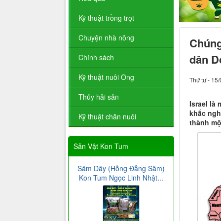
Kỹ thuật trồng trọt
Chuyện nhà nông
Chúng
dân D
Chính sách
Kỹ thuật nuôi Ong
Thứ tư - 15
Thủy hải sản
Israel là
khắc ngh
Kỹ thuật chăn nuôi
thành mộ
Sản Vật Kon Tum
Sâm Dây (Hồng Đẳng Sâm)
Kon Tum Ngọc Linh Nhật...