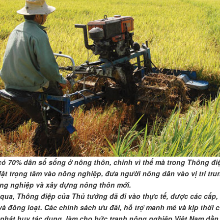
có 70% dân số sống ở nông thôn, chính vì thế mà trong Thông 
ặt trọng tâm vào nông nghiệp, đưa người nông dân vào vị trí trung
ng nghiệp và xây dựng nông thôn mới.
 qua, Thông điệp của Thủ tướng đã đi vào thực tế, được các cấp,
và đồng loạt. Các chính sách ưu đãi, hỗ trợ manh mẽ và kịp thời c
phát huy tác dụng, làm cho bức tranh nông nghiệp Việt Nam dần th