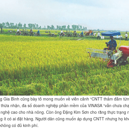
 Gia Bình cũng bày tỏ mong muốn về viễn cảnh “CNTT thấm đẫm từng 
 thừa nhận, đa số doanh nghiệp phần mềm của VINASA “vẫn chưa chạm
nghệ cao cho nhà nông. Còn ông Đặng Kim Sơn cho rằng thực trạng nà
g ít có ai đặt hàng. Người dân cũng muốn áp dụng CNTT nhưng họ khô
không có đủ kinh phí.