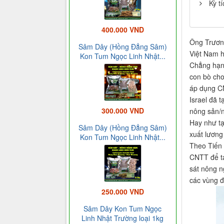
Kỳ t
400.000 VND
Ông Trương
Sâm Dây (Hồng Đẳng Sâm)
Việt Nam h
Kon Tum Ngọc Linh Nhật...
Chẳng hạn,
con bò cho
áp dụng CN
Israel đã 
300.000 VND
nông sản/
Hay như tạ
Sâm Dây (Hồng Đẳng Sâm)
xuất lương
Kon Tum Ngọc Linh Nhật...
Theo Tiến 
CNTT để tạ
sát nông n
các vùng đ
250.000 VND
Sâm Dây Kon Tum Ngọc
Linh Nhật Trường loại 1kg