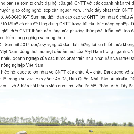
ho biết sẽ sớm tổ chức đại hội của giới CNTT với các doanh nhân trẻ đ
huyển giao công nghệ, tiếp cận nguồn vốn… thúc đẩy phát triển CNTT 
đó, ASOCIO ICT Summit, diễn đàn cấp cao về CNTT lớn nhất ở châu Á v
/10 tới sẽ có chủ đề Ứng dụng CNTT trong tái cấu trúc nông nghiệp. Đâ
 giới, đưa CNTT thành nền tảng của phương thức phát triển mới, tạo đột 
át triển nông nghiệp và nông thôn.
 Summit 2014 được kỳ vọng sẽ đem lại những lợi ích thiết thực không 
 Việt Nam, đồng thời tạo một dấu ấn mới của Việt Nam trong ngành CN
 nhiều doanh nghiệp của các nước phát triển như Nhật Bản và Israel s
 nông nghiệp Việt Nam.
hiệp hội quốc tế lớn nhất về CNTT của châu Á – châu Đại dương với 22 
h tế trong khu vực, bao gồm: Ấn Độ, Hàn Quốc, Nhật Bản, Australia, Đ
Nam… và 5 hiệp hội thành viên quan sát viên là: Mỹ, Pháp, Anh, Tây 