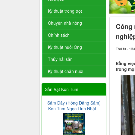
Kỹ thuật trồng trọt
Chuyện nhà nông
Công 
nghiệ
Chính sách
Kỹ thuật nuôi Ong
Thứ tư - 13
Thủy hải sản
Bằng việ
trong mọi
Kỹ thuật chăn nuôi
Sản Vật Kon Tum
Sâm Dây (Hồng Đẳng Sâm)
Kon Tum Ngọc Linh Nhật...