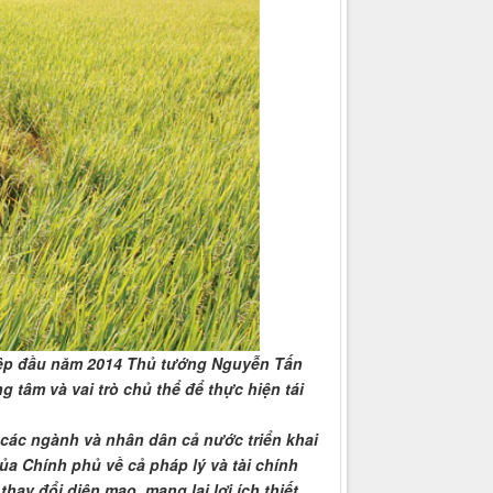
điệp đầu năm 2014 Thủ tướng Nguyễn Tấn
 tâm và vai trò chủ thể để thực hiện tái
 các ngành và nhân dân cả nước triển khai
ủa Chính phủ về cả pháp lý và tài chính
ay đổi diện mạo, mang lại lợi ích thiết