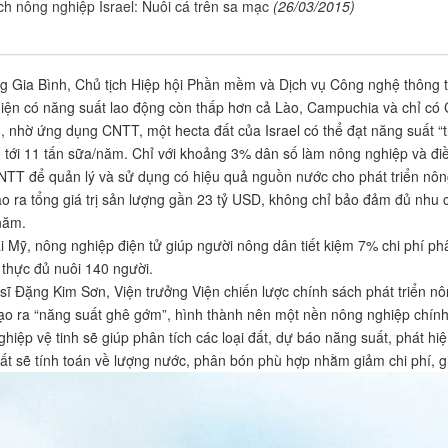
ích nông nghiệp Israel: Nuôi cá trên sa mạc
(26/03/2015)
 Gia Bình, Chủ tịch Hiệp hội Phần mềm và Dịch vụ Công nghệ thông t
iện có năng suất lao động còn thấp hơn cả Lào, Campuchia và chỉ có 
 nhờ ứng dụng CNTT, một hecta đất của Israel có thể đạt năng suất “
 tới 11 tấn sữa/năm. Chỉ với khoảng 3% dân số làm nông nghiệp và điều 
TT để quản lý và sử dụng có hiệu quả nguồn nước cho phát triển nôn
tạo ra tổng giá trị sản lượng gần 23 tỷ USD, không chỉ bảo đảm đủ nhu
năm.
i Mỹ, nông nghiệp điện tử giúp người nông dân tiết kiệm 7% chi phí p
 thực đủ nuôi 140 người.
sĩ Đặng Kim Sơn, Viện trưởng Viện chiến lược chính sách phát triển n
o ra “năng suất ghê gớm”, hình thành nên một nền nông nghiệp chính 
ghiệp vệ tinh sẽ giúp phân tích các loại đất, dự báo năng suất, phát 
ất sẽ tính toán về lượng nước, phân bón phù hợp nhằm giảm chi phí,