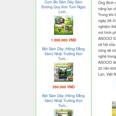
Com Bo Sâm Dây Sâm
Ông Bình c
Đương Quy Kon Tum Ngọc
năng lực c
Linh...
Trong khi 
ngày 28-31
nghiệm thế
mô hình ph
ASOCIO ICT
1.000.000 VND
xã hội của
Bột Sâm Dây (Hồng Đẳng
cũng sẽ có
Sâm) Nhật Trường Kon
nghệ trong
Tum...
ASOCIO là 
22 nền kin
Lan, Việt 
350.000 VND
Bột Sâm Dây (Hồng Đẳng
Sâm) Nhật Trường Kon
Tum...