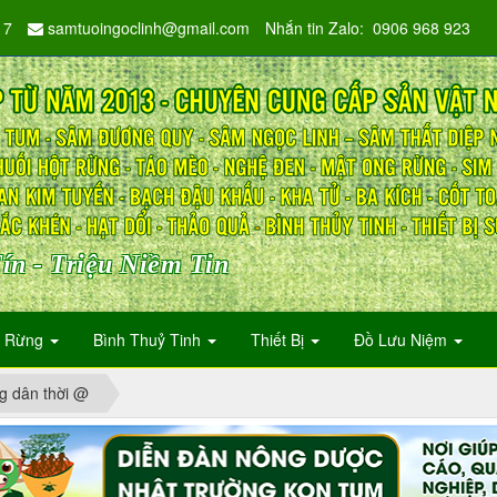
17
samtuoingoclinh@gmail.com
Nhắn tin Zalo: 0906 968 923
ín - Triệu Niềm Tin
n Rừng
Bình Thuỷ Tinh
Thiết Bị
Đồ Lưu Niệm
g dân thời @