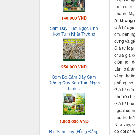
thì thân r
nhánh. Mặt
140.000 VND
Ai không
Giả từ đậu
Sâm Dây Tươi Ngọc Linh
Kon Tum Nhật Trường
cm, bên ng
cứng và gi
Giả từ loạ
chưa gia c
giòn nên dễ
250.000 VND
Làm giả từ
vàng, hoặc
Com Bo Sâm Dây Sâm
phẳng, có 
Đương Quy Kon Tum Ngọc
Linh...
Giả từ sơn
như rễ chí
Giả từ hoa
ngoài có m
nâu tro hơ
1.000.000 VND
Như vậy, c
đó đối chi
Bột Sâm Dây (Hồng Đẳng