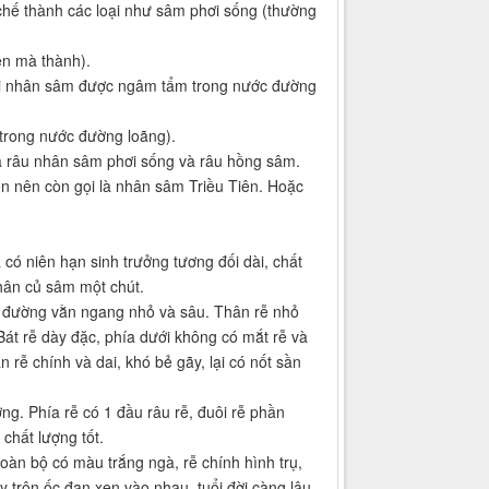
hế thành các loại như sâm phơi sống (thường
ên mà thành).
loại nhân sâm được ngâm tẩm trong nước đường
 trong nước đường loãng).
là râu nhân sâm phơi sống và râu hồng sâm.
iên nên còn gọi là nhân sâm Triều Tiên. Hoặc
có niên hạn sinh trưởng tương đối dài, chất
hân củ sâm một chút.
ó đường vằn ngang nhỏ và sâu. Thân rễ nhỏ
Bát rễ dày đặc, phía dưới không có mắt rễ và
n rễ chính và dai, khó bẻ gãy, lại có nốt sần
ng. Phía rễ có 1 đầu râu rễ, đuôi rễ phần
chất lượng tốt.
àn bộ có màu trắng ngà, rễ chính hình trụ,
 trôn ốc đan xen vào nhau, tuổi đời càng lâu