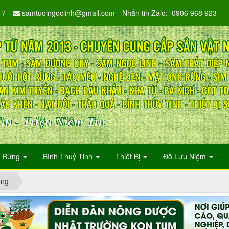
17
samtuoingoclinh@gmail.com
Nhắn tin Zalo: 0906 968 923
ín - Triệu Niềm Tin
n Rừng
Bình Thuỷ Tinh
Thiết Bị
Đồ Lưu Niệm
ụng