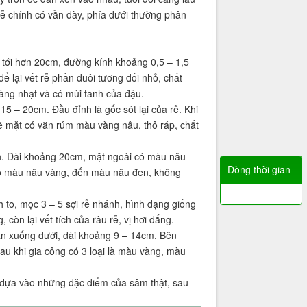
 rễ chính có vằn dày, phía dưới thường phân
ài tới hơn 20cm, đường kính khoảng 0,5 – 1,5
 lại vết rễ phần đuôi tương đối nhỏ, chất
àng nhạt và có mùi tanh của đậu.
15 – 20cm. Đầu đỉnh là gốc sót lại của rễ. Khi
ề mặt có vằn rúm màu vàng nâu, thô ráp, chất
ần. Dài khoảng 20cm, mặt ngoài có màu nâu
Dòng thời gian
 có màu nâu vàng, đến màu nâu đen, không
h to, mọc 3 – 5 sợi rễ nhánh, hình dạng giống
òn lại vết tích của râu rễ, vị hơi đắng.
dần xuống dưới, dài khoảng 9 – 14cm. Bên
Sau khi gia công có 3 loại là màu vàng, màu
a dựa vào những đặc điểm của sâm thật, sau