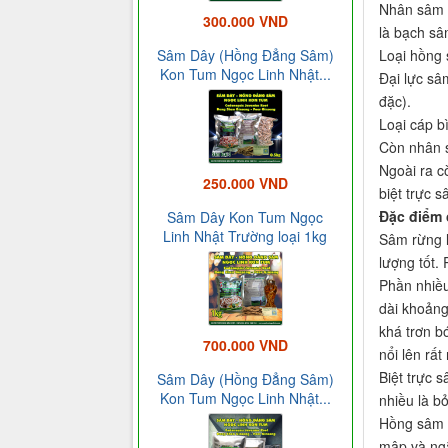
Nhân sâm c
300.000 VND
là bạch sâ
Loại hồng 
Sâm Dây (Hồng Đẳng Sâm)
Kon Tum Ngọc Linh Nhật...
Đại lực sâ
đặc).
Loại cáp b
Còn nhân s
Ngoài ra c
250.000 VND
biệt trực 
Đặc điểm 
Sâm Dây Kon Tum Ngọc
Linh Nhật Trường loại 1kg
Sâm rừng l
lượng tốt.
Phần nhiều
dài khoảng
khá trơn bó
700.000 VND
nổi lên rất
Biệt trực 
Sâm Dây (Hồng Đẳng Sâm)
Kon Tum Ngọc Linh Nhật...
nhiều là b
Hồng sâm t
mập và ngắ