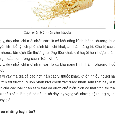
Cách phân biệt nhân sâm thật,giả
 y, duy nhất chỉ mỗi nhân sâm là có khả năng hình thành phương thuốc
ên khí, bổ tỳ, ích phế, sinh tân, chỉ khát, an thần, tăng trí. Chủ trị các
nhược, tân dịch tổn thương, chứng tiêu khát, khí huyết hư nhược, thần c
 ghi đầu tiên trong sách “Bản Kinh”.
 y, duy nhất chỉ mỗi nhân sâm là có khả năng hình thành phương thuốc 
ời.
 vì vậy mà giá cả cao hơn hẳn các vị thuốc khác, khiến nhiều người há
ụ trên thị trường. Muốn phân biệt chính xác được nhân sâm thật hay l
n của các loại nhân sâm thật đã được chế biến hiện có mặt trên thị tr
ại nhân sâm làm giả sẽ nêu dưới đây, hy vọng với những nội dung cụ th
hay giả.
có những loại nào?