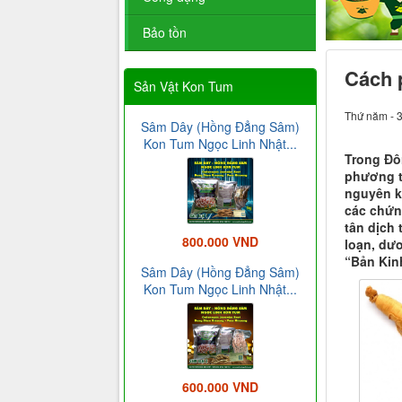
Bảo tồn
Cách p
Sản Vật Kon Tum
Thứ năm - 
Sâm Dây (Hồng Đẳng Sâm)
Kon Tum Ngọc Linh Nhật...
Trong Đô
phương t
nguyên kh
các chứng
tân dịch 
800.000 VND
loạn, dươ
“Bản Kin
Sâm Dây (Hồng Đẳng Sâm)
Kon Tum Ngọc Linh Nhật...
600.000 VND