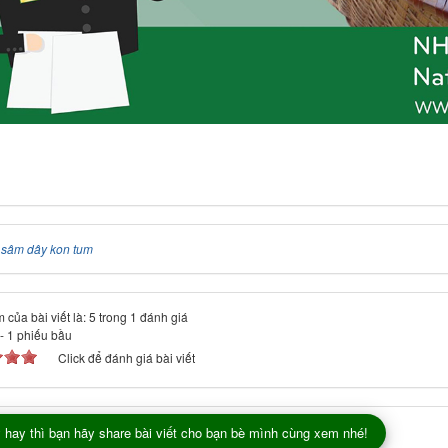
:
sâm dây kon tum
 của bài viết là: 5 trong 1 đánh giá
-
1
phiếu bầu
Click để đánh giá bài viết
 hay thì bạn hãy share bài viết cho bạn bè mình cùng xem nhé!