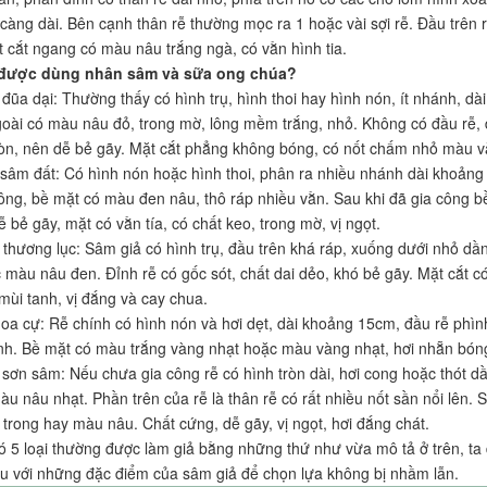
ễ càng dài. Bên cạnh thân rễ thường mọc ra 1 hoặc vài sợi rễ. Đầu trên
 cắt ngang có màu nâu trắng ngà, có vằn hình tia.
 được dùng nhân sâm và sữa ong chúa?
 đũa dại: Thường thấy có hình trụ, hình thoi hay hình nón, ít nhánh, d
oài có màu nâu đỏ, trong mờ, lông mềm trắng, nhỏ. Không có đầu rễ, để
òn, nên dễ bẻ gãy. Mặt cắt phẳng không bóng, có nốt chấm nhỏ màu v
i sâm đất: Có hình nón hoặc hình thoi, phân ra nhiều nhánh dài khoảng 
ông, bề mặt có màu đen nâu, thô ráp nhiều vằn. Sau khi đã gia công b
 bẻ gãy, mặt có vằn tía, có chất keo, trong mờ, vị ngọt.
 thương lục: Sâm giả có hình trụ, đầu trên khá ráp, xuống dưới nhỏ d
 màu nâu đen. Đỉnh rễ có gốc sót, chất dai dẻo, khó bẻ gãy. Mặt cắt
mùi tanh, vị đắng và cay chua.
 oa cự: Rễ chính có hình nón và hơi dẹt, dài khoảng 15cm, đầu rễ phìn
nh. Bề mặt có màu trắng vàng nhạt hoặc màu vàng nhạt, hơi nhẵn bóng, c
 sơn sâm: Nếu chưa gia công rễ có hình tròn dài, hơi cong hoặc thót 
àu nâu nhạt. Phần trên của rễ là thân rễ có rất nhiều nốt sần nổi lên. 
i trong hay màu nâu. Chất cứng, dễ gãy, vị ngọt, hơi đắng chát.
ó 5 loại thường được làm giả bằng những thứ như vừa mô tả ở trên, t
ếu với những đặc điểm của sâm giả để chọn lựa không bị nhầm lẫn.