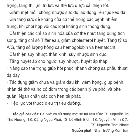
trọng, tăng thị lực, trí lực và thể lực được cải thiện tốt.
- Giảm mệt mỏi, chống nhược sức do lao động liên tục kéo dài.
- Gia tăng sức đề kháng của cơ thể trong các bệnh nhiễm
trùng, khi phối hợp với các loại kháng sinh thông dụng.
- Cải thiện các chỉ số sinh hóa của cơ thể như: tăng dung tích
sống, tăng chỉ số Tiffeneau, giảm cholesterol huyết. Tăng tỷ số
A/G, tăng số lượng hồng cầu hemogolobin và hematocrit.
- Cải thiện suy nhược thần kinh, suy nhược sinh dục.
- Tăng huyết áp cho người suy nhược, huyết áp thấp.
- Nâng cao thể trọng giúp hồi phục nhanh chóng sa phẫu thuật
dạ dày.
- Tác dụng giảm chữa và giảm đau khi viêm họng, giúp bệnh
nhân dễ thở và ho có đờm trong các bệnh lý về phổi và phế
quản. Ngăn chặn các cơn hen tái phát.
- Hiệp lực với thuốc điều trị tiểu đường.
Tác giả bài viết:
Bài viết có sử dụng một số tài liệu của: TS. Nguyễn Thị
Thu Hương, TS. Đặng Ngọc Phái, TS. Lê Đình Bích, TS. Nguyễn Minh Đức,
TS. Nguyễn Thới Nhâm
Nguồn phát:
Nhật Trường Kon Tum