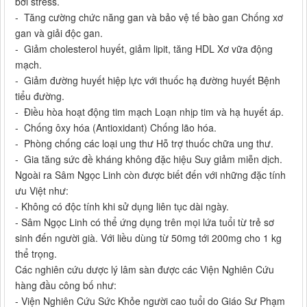
bởi stress.
- Tăng cường chức năng gan và bảo vệ tế bào gan Chống xơ
gan và giải độc gan.
- Giảm cholesterol huyết, giảm lipit, tăng HDL Xơ vữa động
mạch.
- Giảm đường huyết hiệp lực với thuốc hạ đường huyết Bệnh
tiểu đường.
- Điều hòa hoạt động tim mạch Loạn nhịp tim và hạ huyết áp.
- Chống ôxy hóa (Antioxidant) Chống lão hóa.
- Phòng chống các loại ung thư Hỗ trợ thuốc chữa ung thư.
- Gia tăng sức đề kháng không đặc hiệu Suy giảm miễn dịch.
Ngoài ra Sâm Ngọc Linh còn được biết đến với những đặc tính
ưu Việt như:
- Không có độc tính khi sử dụng liên tục dài ngày.
- Sâm Ngọc Linh có thể ứng dụng trên mọi lứa tuổi từ trẻ sơ
sinh đến người già. Với liều dùng từ 50mg tới 200mg cho 1 kg
thể trọng.
Các nghiên cứu dược lý lâm sàn được các Viện Nghiên Cứu
hàng đầu công bố như:
- Viện Nghiên Cứu Sức Khỏe người cao tuổi do Giáo Sư Phạm