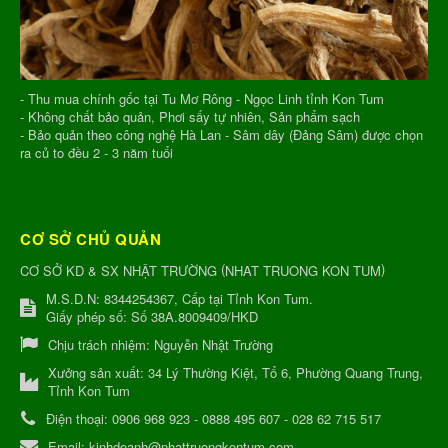
- Thu mua chính gốc tại Tu Mơ Rông - Ngọc Linh tỉnh Kon Tum
- Không chất bảo quản, Phơi sấy tự nhiên, Sản phẩm sạch
- Bảo quản theo công nghệ Hà Lan - Sâm dây (Đảng Sâm) được chọn
ra củ to đều 2 - 3 năm tuổi
CƠ SỞ CHỦ QUẢN
(
)
CƠ SỞ KD & SX NHẬT TRƯỜNG
NHAT TRUONG KON TUM
M.S.D.N: 8344254367, Cấp tại Tỉnh Kon Tum.
Giấy phép số: Số 38A.8009409/HKD
Chịu trách nhiệm:
Nguyễn Nhật Trường
Xưởng sản xuất:
34 Lý Thường Kiệt, Tổ 6, Phường Quang Trung,
Tỉnh Kon Tum
Điện thoại:
0906 968 923 - 0888 495 607 - 028 62 715 517
Email:
kinhdoanh@nhattruongkontum.com