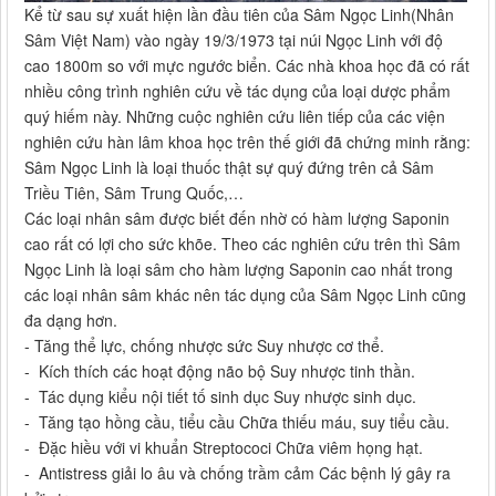
Kể từ sau sự xuất hiện lần đầu tiên của Sâm Ngọc Linh(Nhân
Sâm Việt Nam) vào ngày 19/3/1973 tại núi Ngọc Linh với độ
cao 1800m so với mực ngước biển. Các nhà khoa học đã có rất
nhiều công trình nghiên cứu về tác dụng của loại dược phẩm
quý hiếm này. Những cuộc nghiên cứu liên tiếp của các viện
nghiên cứu hàn lâm khoa học trên thế giới đã chứng minh rằng:
Sâm Ngọc Linh là loại thuốc thật sự quý đứng trên cả Sâm
Triều Tiên, Sâm Trung Quốc,…
Các loại nhân sâm được biết đến nhờ có hàm lượng Saponin
cao rất có lợi cho sức khõe. Theo các nghiên cứu trên thì Sâm
Ngọc Linh là loại sâm cho hàm lượng Saponin cao nhất trong
các loại nhân sâm khác nên tác dụng của Sâm Ngọc Linh cũng
đa dạng hơn.
- Tăng thể lực, chống nhược sức Suy nhược cơ thể.
- Kích thích các hoạt động não bộ Suy nhược tinh thần.
- Tác dụng kiểu nội tiết tố sinh dục Suy nhược sinh dục.
- Tăng tạo hồng cầu, tiểu cầu Chữa thiếu máu, suy tiểu cầu.
- Đặc hiều với vi khuẩn Streptococi Chữa viêm họng hạt.
- Antistress giải lo âu và chống trầm cảm Các bệnh lý gây ra