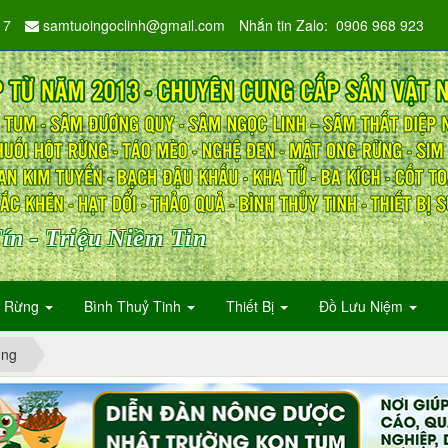
17
samtuoingoclinh@gmail.com
Nhắn tin Zalo: 0906 968 923
ín - Triệu Niềm Tin
n Rừng
Bình Thuỷ Tinh
Thiết Bị
Đồ Lưu Niệm
ụng