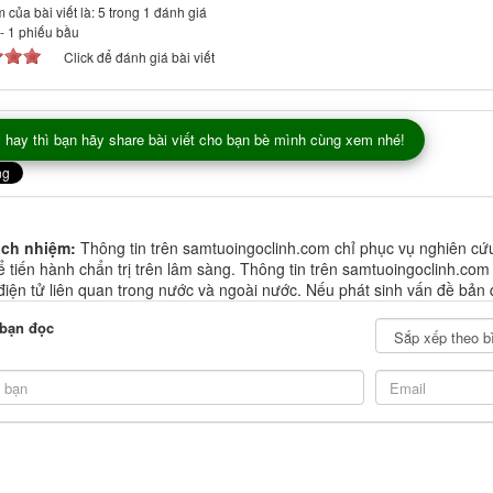
 của bài viết là: 5 trong 1 đánh giá
-
1
phiếu bầu
Click để đánh giá bài viết
 hay thì bạn hãy share bài viết cho bạn bè mình cùng xem nhé!
ách nhiệm:
Thông tin trên samtuoingoclinh.com chỉ phục vụ nghiên cứ
 tiến hành chẩn trị trên lâm sàng. Thông tin trên samtuoingoclinh.com
 điện tử liên quan trong nước và ngoài nước. Nếu phát sinh vấn đề bản 
 bạn đọc