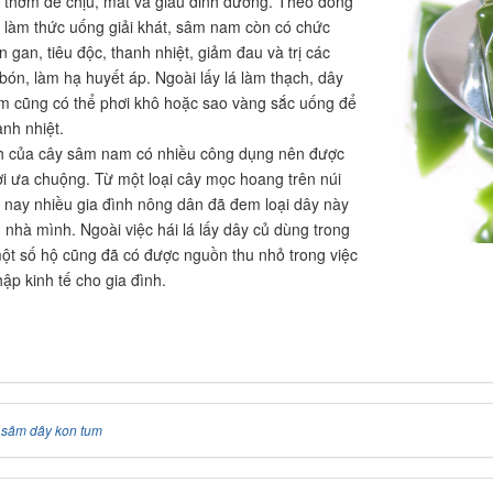
 thơm dễ chịu, mát và giàu dinh dưỡng. Theo đông
ể làm thức uống giải khát, sâm nam còn có chức
 gan, tiêu độc, thanh nhiệt, giảm đau và trị các
bón, làm hạ huyết áp. Ngoài lấy lá làm thạch, dây
 cũng có thể phơi khô hoặc sao vàng sắc uống để
anh nhiệt.
nh của cây sâm nam có nhiều công dụng nên được
i ưa chuộng. Từ một loại cây mọc hoang trên núi
 nay nhiều gia đình nông dân đã đem loại dây này
g nhà mình. Ngoài việc hái lá lấy dây củ dùng trong
một số hộ cũng đã có được nguồn thu nhỏ trong việc
ập kinh tế cho gia đình.
:
sâm dây kon tum