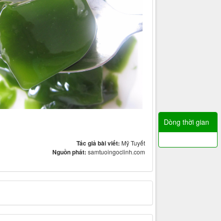
Dòng thời gian
Tác giả bài viết:
Mỹ Tuyết
Nguồn phát:
samtuoingoclinh.com