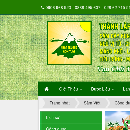
0906 968 923 - 0888 495 607 - 028 62 715 5
Vạn Chữ T
Giới Thiệu
Dược Liệu
La
Trang nhất
Sâm Việt
Công d
Lịch sử
Công dụng