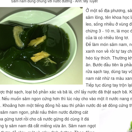
Sâm nam dùng chung với nước đường - Ảnh: Mỹ Tuyết
Ở một số địa phương, sâ
sâm lông, tên khoa học là
leo, sống nhiều ở vùng đ
chừng 3 - 10 m, lá mọc đ
của lá có nhiều lông tơ.
Để làm món sâm nam, ngư
xanh non về rồi tự tay ch
héo tùy thích. Thường kh
ăn. Bước đầu tiên là phầ
rửa sạch tay, dùng tay v
nam nát nhừ ra màu xanh
Tiếp tục dùng tay trộn l
ược thật sạch, loại bỏ phần xác và bã lá, chỉ lấy nước đã thật sạch bã
 Nếu muốn sâm ngon cứng hơn thì lúc này cho vào một ít nước nang mự
h. Khoảng hơn một tiếng đồng hồ sau thì phần nước đó sẽ đông cứng 
 sâm nam ngon, phải nấu thêm nước đường cát
ha gừng tươi rồi cho cả nước gừng đó cùng ít đá
ng ly sâm nam đã cắt miếng vừa ăn. Sâm nam ngọt