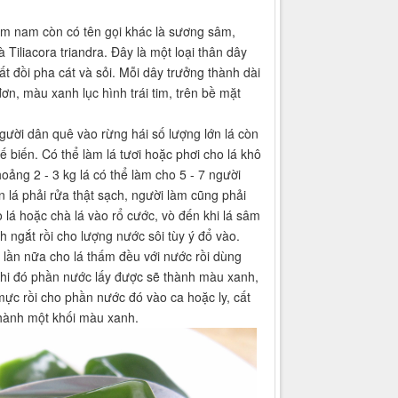
m nam còn có tên gọi khác là sương sâm,
 Tiliacora triandra. Đây là một loại thân dây
ất đồi pha cát và sỏi. Mỗi dây trưởng thành dài
ơn, màu xanh lục hình trái tim, trên bề mặt
ời dân quê vào rừng hái số lượng lớn lá còn
ế biến. Có thể làm lá tươi hoặc phơi cho lá khô
oảng 2 - 3 kg lá có thể làm cho 5 - 7 người
n lá phải rửa thật sạch, người làm cũng phải
ò lá hoặc chà lá vào rổ cước, vò đến khi lá sâm
 ngắt rồi cho lượng nước sôi tùy ý đổ vào.
ại lần nữa cho lá thấm đều với nước rồi dùng
. Khi đó phần nước lấy được sẽ thành màu xanh,
c rồi cho phần nước đó vào ca hoặc ly, cất
thành một khối màu xanh.