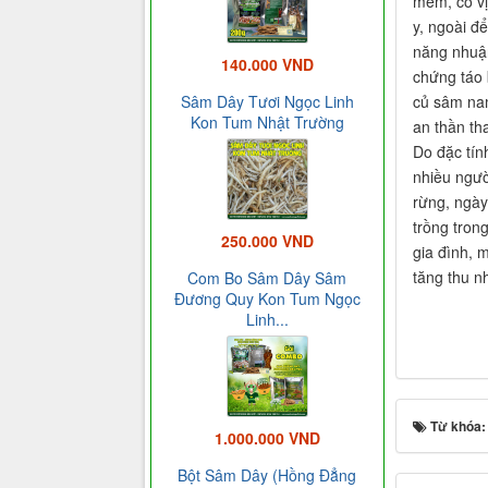
mềm, có vị
y, ngoài đ
năng nhuận
140.000 VND
chứng táo 
củ sâm nam
Sâm Dây Tươi Ngọc Linh
Kon Tum Nhật Trường
an thần th
Do đặc tí
nhiều ngườ
rừng, ngày
trồng tron
250.000 VND
gia đình, 
tăng thu nh
Com Bo Sâm Dây Sâm
Đương Quy Kon Tum Ngọc
Linh...
Từ khóa
1.000.000 VND
Bột Sâm Dây (Hồng Đẳng