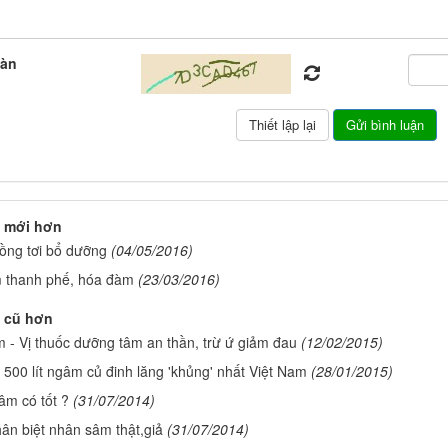
oàn
 mới hơn
ng tơi bổ dưỡng
(04/05/2016)
 thanh phế, hóa đàm
(23/03/2016)
 cũ hơn
 - Vị thuốc dưỡng tâm an thần, trừ ứ giảm đau
(12/02/2015)
 500 lít ngâm củ đinh lăng 'khủng' nhất Việt Nam
(28/01/2015)
m có tốt ?
(31/07/2014)
ân biệt nhân sâm thật,giả
(31/07/2014)