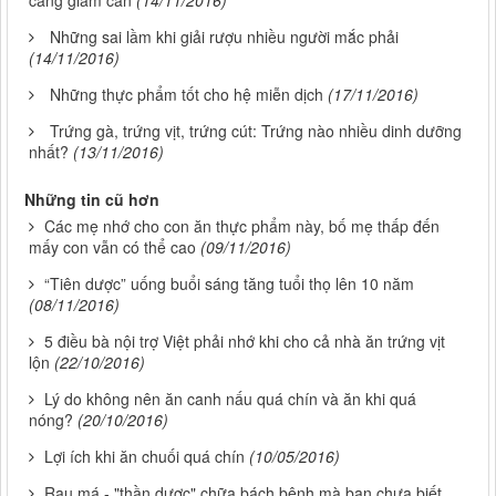
càng giảm cân
(14/11/2016)
Những sai lầm khi giải rượu nhiều người mắc phải
(14/11/2016)
Những thực phẩm tốt cho hệ miễn dịch
(17/11/2016)
Trứng gà, trứng vịt, trứng cút: Trứng nào nhiều dinh dưỡng
nhất?
(13/11/2016)
Những tin cũ hơn
Các mẹ nhớ cho con ăn thực phẩm này, bố mẹ thấp đến
mấy con vẫn có thể cao
(09/11/2016)
“Tiên dược” uống buổi sáng tăng tuổi thọ lên 10 năm
(08/11/2016)
5 điều bà nội trợ Việt phải nhớ khi cho cả nhà ăn trứng vịt
lộn
(22/10/2016)
Lý do không nên ăn canh nấu quá chín và ăn khi quá
nóng?
(20/10/2016)
Lợi ích khi ăn chuối quá chín
(10/05/2016)
Rau má - "thần dược" chữa bách bệnh mà bạn chưa biết