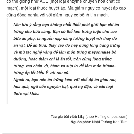
cơ thể giống như ACE (một loại enzyme chuyển hoá chất co
mạch), một loại thuốc huyết áp. Mà giảm nguy cơ huyết áp cao
cũng đồng nghĩa với với giảm nguy cơ bệnh tim mạch.
Nên lưu ý rằng bạn không nhất thiết phải giới hạn chỉ ăn
trứng cho bữa sáng. Bạn có thể làm trứng luộc cho các
bữa ăn phụ, là nguồn nạp năng lượng tuyệt vời thay đồ
ăn vặt. Để ăn trưa, thay vào đó hãy dùng lòng trắng trứng
và mù tạc nghệ vàng để làm món trứng mayonnaise bổ
dưỡng, hoặc thậm chí là ăn tối, trộn cùng lòng trắng
trứng, rau chân vịt, hành và súp lơ để làm món frittata-
trứng ốp lết kiểu Ý với rau củ.
Ngoài ra, bạn nên ăn trứng kèm với chế độ ăn giàu rau,
hoa quả, ngũ cốc nguyên hạt, quả họ đậu, và các loại
thực vật khác.
Tác giả bài viết:
LiLy (theo Huffingtonpost.com)
Nguồn phát:
Nhật Trường Kon Tum