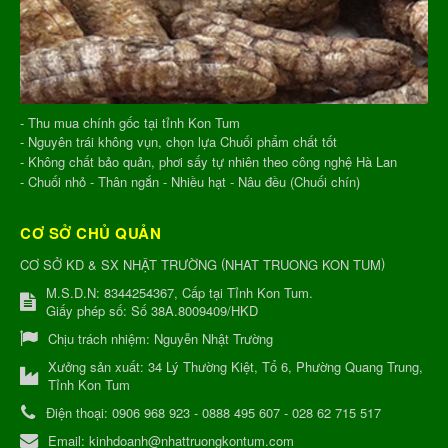
- Thu mua chính gốc tại tỉnh Kon Tum
- Nguyên trái không vụn, chọn lựa Chuối phẩm chất tốt
- Không chất bảo quản, phơi sấy tự nhiên theo công nghệ Hà Lan
- Chuối nhỏ - Thân ngắn - Nhiều hạt - Nâu đều (Chuối chín)
CƠ SỞ CHỦ QUẢN
(
)
CƠ SỞ KD & SX NHẬT TRƯỜNG
NHAT TRUONG KON TUM
M.S.D.N: 8344254367, Cấp tại Tỉnh Kon Tum.
Giấy phép số: Số 38A.8009409/HKD
Chịu trách nhiệm:
Nguyễn Nhật Trường
Xưởng sản xuất:
34 Lý Thường Kiệt, Tổ 6, Phường Quang Trung,
Tỉnh Kon Tum
Điện thoại:
0906 968 923 - 0888 495 607 - 028 62 715 517
Email:
kinhdoanh@nhattruongkontum.com