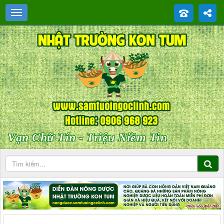
Vạn Chữ Tín - Triệu Niềm Tin