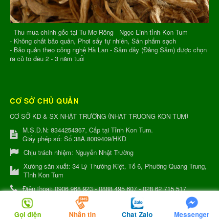
- Thu mua chính gốc tại Tu Mơ Rông - Ngọc Linh tỉnh Kon Tum
- Không chất bảo quản, Phơi sấy tự nhiên, Sản phẩm sạch
- Bảo quản theo công nghệ Hà Lan - Sâm dây (Đảng Sâm) được chọn
ra củ to đều 2 - 3 năm tuổi
CƠ SỞ CHỦ QUẢN
(
)
CƠ SỞ KD & SX NHẬT TRƯỜNG
NHAT TRUONG KON TUM
M.S.D.N: 8344254367, Cấp tại Tỉnh Kon Tum.
Giấy phép số: Số 38A.8009409/HKD
Chịu trách nhiệm:
Nguyễn Nhật Trường
Xưởng sản xuất:
34 Lý Thường Kiệt, Tổ 6, Phường Quang Trung,
Tỉnh Kon Tum
Điện thoại:
0906 968 923 - 0888 495 607 - 028 62 715 517
Email:
kinhdoanh@nhattruongkontum.com
Gọi điện
Nhắn tin
Chat Zalo
Messenger
Website:
http://www.samtuoingoclinh.com