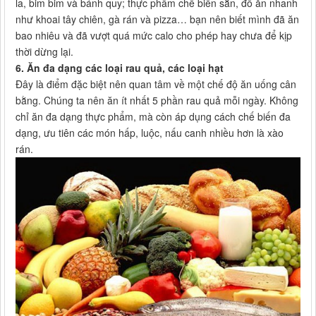
la, bim bim và bánh quy; thực phẩm chế biến sẵn, đồ ăn nhanh
như khoai tây chiên, gà rán và pizza… bạn nên biết mình đã ăn
bao nhiêu và đã vượt quá mức calo cho phép hay chưa để kịp
thời dừng lại.
6. Ăn đa dạng các loại rau quả, các loại hạt
Đây là điểm đặc biệt nên quan tâm về một chế độ ăn uống cân
bằng. Chúng ta nên ăn ít nhất 5 phần rau quả mỗi ngày. Không
chỉ ăn đa dạng thực phẩm, mà còn áp dụng cách chế biến đa
dạng, ưu tiên các món hấp, luộc, nấu canh nhiều hơn là xào
rán.