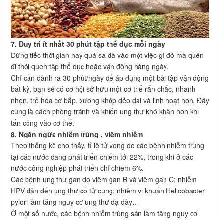
7. Duy trì ít nhất 30 phút tập thể dục mỗi ngày
Đừng tiếc thời gian hay quá sa đà vào một việc gì đó mà quên
đi thói quen tập thể dục hoặc vận động hàng ngày.
Chỉ cần dành ra 30 phút/ngày để áp dụng một bài tập vận động
bất kỳ, bạn sẽ có cơ hội sở hữu một cơ thể rắn chắc, nhanh
nhẹn, trẻ hóa cơ bắp, xương khớp dẻo dai và linh hoạt hơn. Đây
cũng là cách phòng tránh và khiến ung thư khó khăn hơn khi
tấn công vào cơ thể.
8. Ngăn ngừa nhiễm trùng , viêm nhiễm
Theo thống kê cho thấy, tỉ lệ tử vong do các bệnh nhiễm trùng
tại các nước đang phát triển chiếm tới 22%, trong khi ở các
nước công nghiệp phát triển chỉ chiếm 6%.
Các bệnh ung thư gan do viêm gan B và viêm gan C; nhiễm
HPV dẫn đến ung thư cổ tử cung; nhiễm vi khuẩn Helicobacter
pylori làm tăng nguy cơ ung thư dạ dày…
Ở một số nước, các bệnh nhiễm trùng sán làm tăng nguy cơ