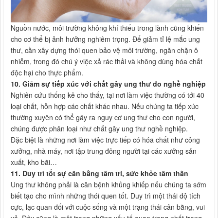
Nguồn nước, môi trường không khí thiếu trong lành cũng khiến
cho cơ thể bị ảnh hưởng nghiêm trọng. Để giảm tỉ lệ mắc ung
thư, cần xây dựng thói quen bảo vệ môi trường, ngăn chặn ô
nhiễm, trong đó chú ý việc xả rác thải và không dùng hóa chất
độc hại cho thực phẩm.
10. Giảm sự tiếp xúc với chất gây ung thư do nghề nghiệp
Nghiên cứu thống kê cho thấy, tại nơi làm việc thường có tới 40
loại chất, hỗn hợp các chất khác nhau. Nếu chúng ta tiếp xúc
thường xuyên có thể gây ra nguy cơ ung thư cho con người,
chúng được phân loại như chất gây ung thư nghề nghiệp.
Đặc biệt là những nơi làm việc trực tiếp có hóa chất như công
xưởng, nhà máy, nơi tập trung đông người tại các xưởng sản
xuất, kho bãi…
11. Duy trì tốt sự cân bằng tâm trí, sức khỏe tâm thần
Ung thư không phải là căn bệnh khủng khiếp nếu chúng ta sớm
biết tạo cho mình những thói quen tốt. Duy trì một thái độ tích
cực, lạc quan đối với cuộc sống và một trạng thái cân bằng, vui
vẻ. Đây cũng là một trong những yếu tố quan trọng nhất trong