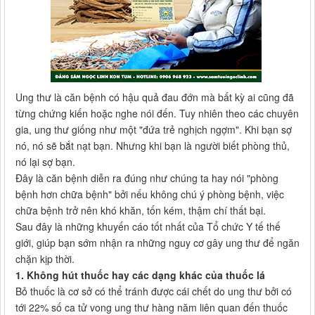
Ung thư là căn bệnh có hậu quả đau đớn mà bất kỳ ai cũng đã
từng chứng kiến hoặc nghe nói đến. Tuy nhiên theo các chuyên
gia, ung thư giống như một "đứa trẻ nghịch ngợm". Khi bạn sợ
nó, nó sẽ bắt nạt bạn. Nhưng khi bạn là người biết phòng thủ,
nó lại sợ bạn.
Đây là căn bệnh diễn ra đúng như chúng ta hay nói "phòng
bệnh hơn chữa bệnh" bởi nếu không chú ý phòng bệnh, việc
chữa bệnh trở nên khó khăn, tốn kém, thậm chí thất bại.
Sau đây là những khuyến cáo tốt nhất của Tổ chức Y tế thế
giới, giúp bạn sớm nhận ra những nguy cơ gây ung thư để ngăn
chặn kịp thời.
1. Không hút thuốc hay các dạng khác của thuốc lá
Bỏ thuốc là cơ sở có thể tránh được cái chết do ung thư bởi có
tới 22% số ca tử vong ung thư hàng năm liên quan đến thuốc