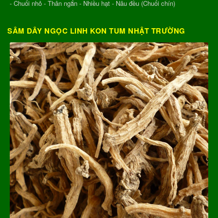
- Chuối nhỏ - Thân ngắn - Nhiều hạt - Nâu đều (Chuối chín)
SÂM DÂY NGỌC LINH KON TUM NHẬT TRƯỜNG