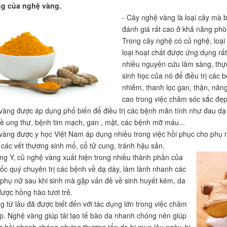
ng của nghệ vàng.
- Cây nghệ vàng là loại cây mà b
đánh giá rất cao ở khả năng phò
Trong cây nghệ có củ nghệ, loạ
loại hoạt chất được ứng dụng rấ
nhiều nguyên cứu lâm sàng, thự
sinh học của nó để điều trị các
nhiễm, thanh lọc gan, thận, nân
cao trong việc chăm sóc sắc đẹp
vàng được áp dụng phổ biến để điều trị các bệnh mãn tính như đau dạ 
ề ung thư, bệnh tim mạch, gan , mật, các bệnh mỡ máu...
vàng được y học Việt Nam áp dụng nhiều trong việc hồi phục cho phụ nữ
các vết thương sinh mổ, cổ tử cung, tránh hậu sản.
ng Y, củ nghệ vàng xuất hiện trong nhiều thành phần của
uốc quý chuyên trị các bệnh về dạ dày, làm lành nhanh các
t, phụ nữ sau khi sinh mà gặp vấn đề về sinh huyết kém, da
ược hồng hào tươi trẻ.
g từ lâu đã được biết đến với tác dụng lớn trong việc chăm
p. Nghệ vàng giúp tái tạo tế bào da nhanh chóng nên giúp
c hồi nhanh chóng nhưng thương tổn do bị mụn lâu ngày, bị