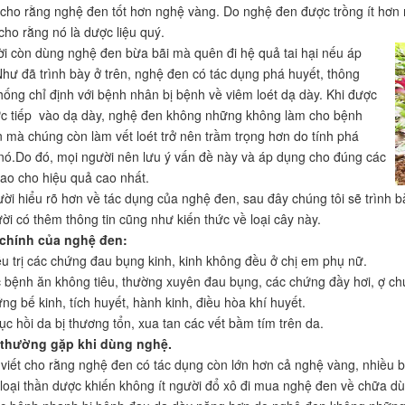
cho rằng nghệ đen tốt hơn nghệ vàng. Do nghệ đen được trồng ít hơn
cho rằng nó là dược liệu quý.
i còn dùng nghệ đen bừa bãi mà quên đi hệ quả tai hại nếu áp
Như đã trình bày ở trên, nghệ đen có tác dụng phá huyết, thông
hống chỉ định với bệnh nhân bị bệnh về viêm loét dạ dày. Khi được
ực tiếp vào dạ dày, nghệ đen không những không làm cho bệnh
ơn mà chúng còn làm vết loét trở nên trầm trọng hơn do tính phá
nó.Do đó, mọi người nên lưu ý vấn đề này và áp dụng cho đúng các
sao cho hiệu quả cao nhất.
ời hiểu rõ hơn về tác dụng của nghệ đen, sau đây chúng tôi sẽ trình 
ời có thêm thông tin cũng như kiến thức về loại cây này.
chính của nghệ đen:
iều trị các chứng đau bụng kinh, kinh không đều ở chị em phụ nữ.
 bệnh ăn không tiêu, thường xuyên đau bụng, các chứng đầy hơi, ợ c
ng bế kinh, tích huyết, hành kinh, điều hòa khí huyết.
ục hồi da bị thương tổn, xua tan các vết bầm tím trên da.
m thường gặp khi dùng nghệ.
 viết cho rằng nghệ đen có tác dụng còn lớn hơn cả nghệ vàng, nhiều 
loại thần dược khiến không ít người đổ xô đi mua nghệ đen về chữa dùn