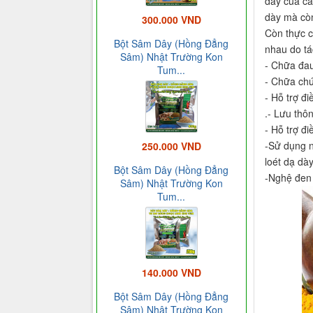
dày của cá
dày mà còn
300.000 VND
Còn thực c
Bột Sâm Dây (Hồng Đẳng
nhau do tá
Sâm) Nhật Trường Kon
- Chữa đau
Tum...
- Chữa chứ
- Hỗ trợ đ
.- Lưu thô
- Hỗ trợ đ
-Sử dụng n
250.000 VND
loét dạ dày
Bột Sâm Dây (Hồng Đẳng
-Nghệ đen 
Sâm) Nhật Trường Kon
Tum...
140.000 VND
Bột Sâm Dây (Hồng Đẳng
Sâm) Nhật Trường Kon