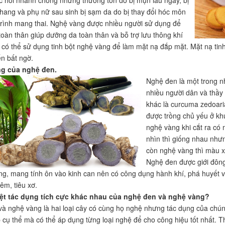
hang và phụ nữ sau sinh bị sạm da do bị thay đổi hóc môn
trình mang thai. Nghệ vàng được nhiều người sử dụng để
 toàn thân giúp dưỡng da toàn thân và bỗ trợ lưu thông khí
 có thể sử dụng tinh bột nghệ vàng để làm mặt nạ đắp mặt. Mặt nạ tinh 
n bất ngờ.
ng của nghệ đen.
Nghệ đen là một trong n
nhiều người dân và thầy
khác là curcuma zedoaria
được trồng chủ yếu ở kh
nghệ vàng khi cắt ra có
nhìn thì giống nhau như
còn nghệ vàng thì màu x
Nghệ đen được giới đông 
ng, mang tính ôn vào kinh can nên có công dụng hành khí, phá huyết và t
iêm, tiêu xơ.
iệt tác dụng tích cực khác nhau của nghệ đen và nghệ vàng?
à nghệ vàng là hai loại cây có cùng họ nghệ nhưng tác dụng của chúng
 cụ thể mà có thể áp dụng từng loại nghệ để cho công hiệu tốt nhất. Th