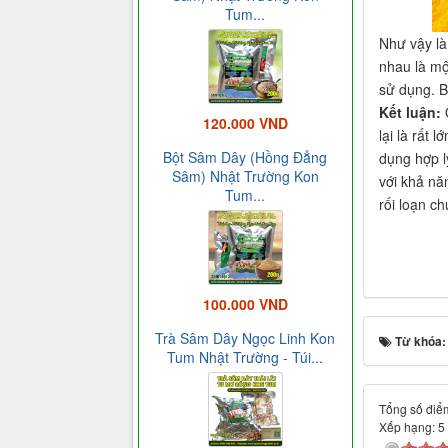
Tum...
Như vậy là
nhau là mộ
sử dụng. B
Kết luận:
Q
120.000 VND
lại là rất
Bột Sâm Dây (Hồng Đẳng
dụng hợp l
Sâm) Nhật Trường Kon
với khả nă
Tum...
rối loạn c
100.000 VND
Trà Sâm Dây Ngọc Linh Kon
Từ khóa
Tum Nhật Trường - Túi...
Tổng số điểm
Xếp hạng:
5