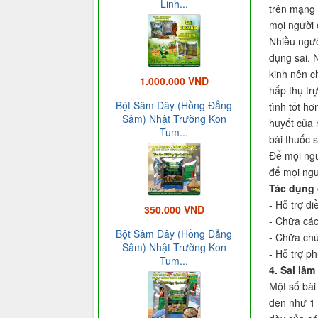
Linh...
trên mạng 
mọi người 
Nhiều ngườ
dụng sai. 
kinh nên c
1.000.000 VND
hấp thụ tr
Bột Sâm Dây (Hồng Đẳng
tình tốt h
Sâm) Nhật Trường Kon
huyết của 
Tum...
bài thuốc 
Để mọi ngư
để mọi ngư
Tác dụng 
- Hỗ trợ đ
350.000 VND
- Chữa các
Bột Sâm Dây (Hồng Đẳng
- Chữa chứ
Sâm) Nhật Trường Kon
- Hỗ trợ ph
Tum...
4. Sai lầ
Một số bài
đen như 1 