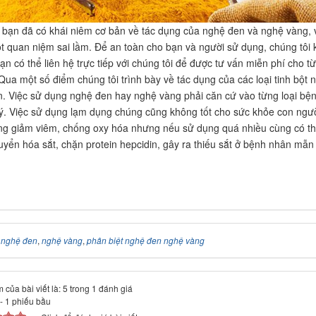
 bạn đã có khái niêm cơ bản về tác dụng của nghệ đen và nghệ vàng, v
t quan niệm sai lầm. Để an toàn cho bạn và người sử dụng, chúng tôi k
ạn có thể liên hệ trực tiếp với chúng tôi để được tư vấn miễn phí cho t
ua một số điểm chúng tôi trình bày về tác dụng của các loại tinh bột 
 lớn. Việc sử dụng nghệ đen hay nghệ vàng phải căn cứ vào từng loại bệ
ý. Việc sử dụng lạm dụng chúng cũng không tốt cho sức khỏe con ngườ
ng giảm viêm, chống oxy hóa nhưng nếu sử dụng quá nhiều cùng có thể
huyển hóa sắt, chặn protein hepcidin, gây ra thiếu sắt ở bệnh nhân mẫ
:
nghệ đen
,
nghệ vàng
,
phân biệt nghệ đen nghệ vàng
 của bài viết là: 5 trong 1 đánh giá
-
1
phiếu bầu