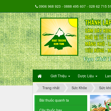
0906 968 923 - 0888 495 607 - 028 62 715 5
Vạn Chữ T
Giới Thiệu
Dược Liệu
La
Trang nhất
Sức Khỏe
Sức khỏ
Bài thuốc quanh ta
Cây thuốc hay