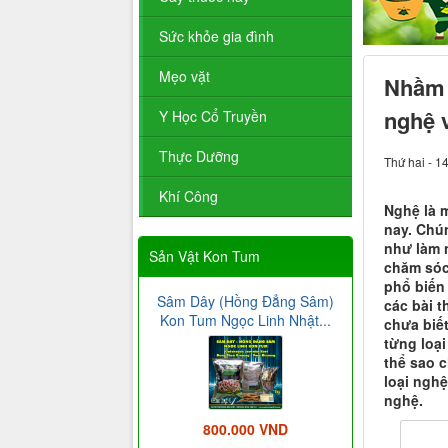
Sức khỏe gia đình
Mẹo vặt
Nhầm 
nghệ 
Y Học Cổ Truyền
Thực Dưỡng
Thứ hai - 1
Khí Công
Nghệ là 
nay. Chú
như làm n
Sản Vật Kon Tum
chăm sóc
phổ biến 
Sâm Dây (Hồng Đẳng Sâm)
các bài 
Kon Tum Ngọc Linh Nhật...
chưa biế
từng loạ
thể sao c
loại nghệ
nghệ.
800.000 VND