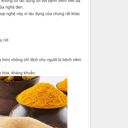
hông có tác dụng tốt với bệnh viêm loét dạ
của nghệ đen.
oại nghệ này vì tác dụng của chúng rất khác
hụ nữ.
 hơn( chống chỉ định cho người bị bệnh viêm
êu hóa, kháng khuẩn.