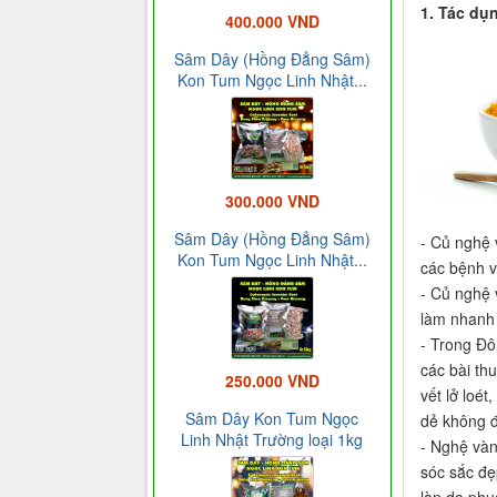
1. Tác dụ
400.000 VND
Sâm Dây (Hồng Đẳng Sâm)
Kon Tum Ngọc Linh Nhật...
300.000 VND
Sâm Dây (Hồng Đẳng Sâm)
- Củ nghệ 
Kon Tum Ngọc Linh Nhật...
các bệnh v
- Củ nghệ 
làm nhanh 
- Trong Đô
các bài th
250.000 VND
vết lở loé
Sâm Dây Kon Tum Ngọc
dẻ không đ
Linh Nhật Trường loại 1kg
- Nghệ vàn
sóc sắc đẹ
làn da phụ