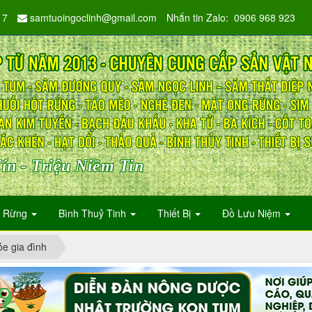
17
samtuoingoclinh@gmail.com
Nhắn tin Zalo: 0906 968 923
ín - Triệu Niềm Tin
n Rừng
Bình Thuỷ Tinh
Thiết Bị
Đồ Lưu Niệm
e gia đình