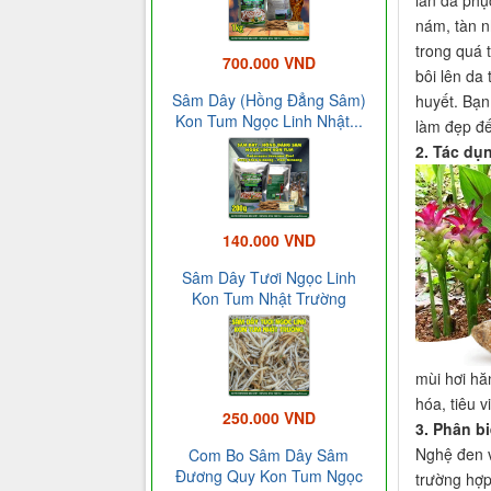
nám, tàn n
trong quá 
700.000 VND
bôi lên da
Sâm Dây (Hồng Đẳng Sâm)
huyết. Bạn
Kon Tum Ngọc Linh Nhật...
làm đẹp đế
2. Tác dụ
140.000 VND
Sâm Dây Tươi Ngọc Linh
Kon Tum Nhật Trường
mùi hơi hă
hóa, tiêu v
250.000 VND
3. Phân b
Nghệ đen v
Com Bo Sâm Dây Sâm
Đương Quy Kon Tum Ngọc
trường hợp