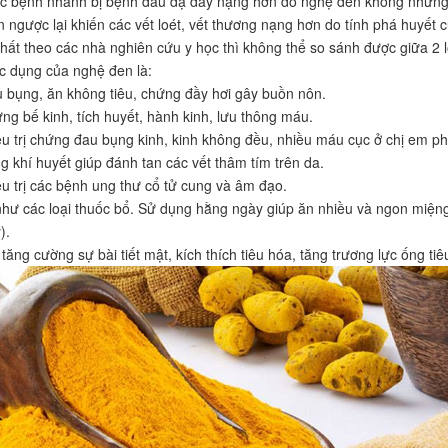
c bệnh nhanh bị bệnh đau dạ dày nặng hơn do nghệ đen không những k
 ngược lại khiến các vết loét, vết thương nạng hơn do tính phá huyết 
hất theo các nhà nghiên cứu y học thì không thể so sánh được giữa 2 l
c dụng của nghệ đen là:
 bụng, ăn không tiêu, chứng đầy hơi gây buồn nôn.
ng bế kinh, tích huyết, hành kinh, lưu thông máu.
iều trị chứng đau bụng kinh, kinh không đều, nhiều máu cục ở chị em p
ng khí huyết giúp đánh tan các vết thâm tím trên da.
iều trị các bệnh ung thư cổ tử cung và âm đạo.
hư các loại thuốc bổ. Sử dụng hằng ngày giúp ăn nhiều và ngon miệng
).
tăng cường sự bài tiết mật, kích thích tiêu hóa, tăng trương lực ống ti